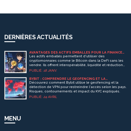
DERNIÈRES ACTUALITÉS
AVANTAGES DES ACTIFS EMBALLÉS POUR LA FINANCE
DÉCENTRALISÉE
Les actifs emballés permettent d'utiliser des
cryptomonnaies comme le Bitcoin dans la DeFi sans les
vendre. Ils offrent interopérabilité, liquidité et réduction
des coûts, transformant la finance décentralisée.
PUBLIÉ:
18 JANV.
BYBIT : COMPRENDRE LE GEOFENCING ET LA
DÉTECTION DES VPN POUR LES TRADERS
Découvrez comment Bybit utilise le geofencing et la
détection de VPN pour restreindre l'accès selon les pays.
Risques, contournements et impact du KYC expliqués.
PUBLIÉ:
24 AVRIL
MENU