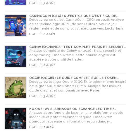
2026.
PUBLIÉ:
7 AOÛT
CASINOCOIN (CSC) : QU'EST-CE QUE C'EST ? GUIDE
COMPLET, TOKENOMICS ET AVENIR EN 2026
Découvrez ce qu'est CasinoCoin (CSC) en 2026. Analyse
de sa technologie XRPL, de son utilitaire pour le jeu
réglementé et de son pivot stratégique vers LuckyHash.
PUBLIÉ:
6 AOÛT
COINW EXCHANGE : TEST COMPLET, FRAIS ET SÉCURITÉ
EN 2026
Analyse complète de CoinW en 2026 : frais, sécurité et
copy trading. Découvrez si cette bourse crypto est
adaptée à votre profil de trader.
PUBLIÉ:
2 AOÛT
OGGIE (OGGIE) : LE GUIDE COMPLET SUR LE TOKEN
MEME DE LA GRENOUILLE
Découvrez tout sur Oggie (OGGIE), le token meme inspiré
de la grenouille de Robert Crumb. Analyse des risques,
guide d'achat et comparaison avec Pepe.
PUBLIÉ:
3 AOÛT
KO.ONE : AVIS, ARNAQUE OU ÉCHANGE LÉGITIME ?
ANALYSE COMPLÈTE
Analyse approfondie de ko.one : une plateforme crypto
inconnue et potentiellement risquée. Découvrez
pourquoi l'absence d'information est un danger,
comparez avec Coinone et apprenez à vérifier la sécurité
PUBLIÉ:
1 AOÛT
de tout échange.