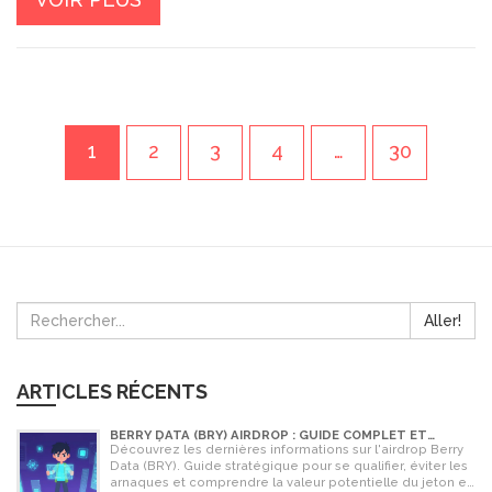
1
2
3
4
…
30
Aller!
ARTICLES RÉCENTS
BERRY DATA (BRY) AIRDROP : GUIDE COMPLET ET
STRATÉGIES POUR NE RIEN RATER
Découvrez les dernières informations sur l'airdrop Berry
Data (BRY). Guide stratégique pour se qualifier, éviter les
arnaques et comprendre la valeur potentielle du jeton en