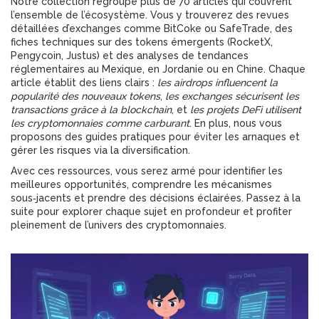
Notre collection regroupe plus de 70 articles qui couvrent
l’ensemble de l’écosystème. Vous y trouverez des revues
détaillées d’exchanges comme BitCoke ou SafeTrade, des
fiches techniques sur des tokens émergents (RocketX,
Pengycoin, Justus) et des analyses de tendances
réglementaires au Mexique, en Jordanie ou en Chine. Chaque
article établit des liens clairs :
les airdrops influencent la
popularité des nouveaux tokens
,
les exchanges sécurisent les
transactions grâce à la blockchain
, et
les projets DeFi utilisent
les cryptomonnaies comme carburant
. En plus, nous vous
proposons des guides pratiques pour éviter les arnaques et
gérer les risques via la diversification.
Avec ces ressources, vous serez armé pour identifier les
meilleures opportunités, comprendre les mécanismes
sous‑jacents et prendre des décisions éclairées. Passez à la
suite pour explorer chaque sujet en profondeur et profiter
pleinement de l’univers des cryptomonnaies.