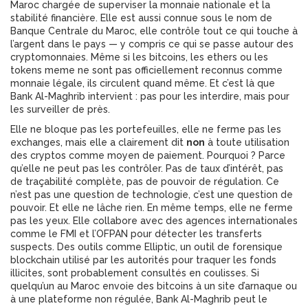
Maroc chargée de superviser la monnaie nationale et la
stabilité financière
. Elle est aussi connue sous le nom de
Banque Centrale du Maroc
, elle contrôle tout ce qui touche à
l’argent dans le pays — y compris ce qui se passe autour des
cryptomonnaies.
Même si les bitcoins, les ethers ou les
tokens meme ne sont pas officiellement reconnus comme
monnaie légale, ils circulent quand même. Et c’est là que
Bank Al-Maghrib intervient : pas pour les interdire, mais pour
les surveiller de près.
Elle ne bloque pas les portefeuilles, elle ne ferme pas les
exchanges, mais elle a clairement dit
non
à toute utilisation
des cryptos comme moyen de paiement. Pourquoi ? Parce
qu’elle ne peut pas les contrôler. Pas de taux d’intérêt, pas
de traçabilité complète, pas de pouvoir de régulation. Ce
n’est pas une question de technologie, c’est une question de
pouvoir. Et elle ne lâche rien. En même temps, elle ne ferme
pas les yeux. Elle collabore avec des agences internationales
comme le FMI et l’OFPAN pour détecter les transferts
suspects. Des outils comme
Elliptic
,
un outil de forensique
blockchain utilisé par les autorités pour traquer les fonds
illicites
, sont probablement consultés en coulisses. Si
quelqu’un au Maroc envoie des bitcoins à un site d’arnaque ou
à une plateforme non régulée, Bank Al-Maghrib peut le