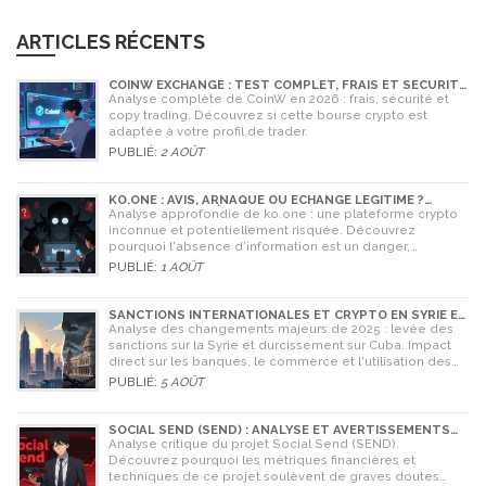
ARTICLES RÉCENTS
COINW EXCHANGE : TEST COMPLET, FRAIS ET SÉCURITÉ
EN 2026
Analyse complète de CoinW en 2026 : frais, sécurité et
copy trading. Découvrez si cette bourse crypto est
adaptée à votre profil de trader.
PUBLIÉ:
2 AOÛT
KO.ONE : AVIS, ARNAQUE OU ÉCHANGE LÉGITIME ?
ANALYSE COMPLÈTE
Analyse approfondie de ko.one : une plateforme crypto
inconnue et potentiellement risquée. Découvrez
pourquoi l'absence d'information est un danger,
comparez avec Coinone et apprenez à vérifier la sécurité
PUBLIÉ:
1 AOÛT
de tout échange.
SANCTIONS INTERNATIONALES ET CRYPTO EN SYRIE ET
CUBA : L'IMPACT MAJEUR DE 2025
Analyse des changements majeurs de 2025 : levée des
sanctions sur la Syrie et durcissement sur Cuba. Impact
direct sur les banques, le commerce et l'utilisation des
cryptomonnaies comme Bitcoin.
PUBLIÉ:
5 AOÛT
SOCIAL SEND (SEND) : ANALYSE ET AVERTISSEMENTS
CRITIQUES POUR 2026
Analyse critique du projet Social Send (SEND).
Découvrez pourquoi les métriques financières et
techniques de ce projet soulèvent de graves doutes