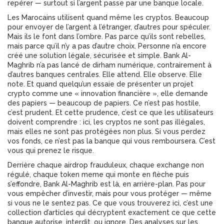
repérer — surtout si l’argent passe par une banque locale.
Les Marocains utilisent quand même les cryptos. Beaucoup
pour envoyer de l’argent à l’étranger, d’autres pour spéculer.
Mais ils le font dans l’ombre. Pas parce qu’ils sont rebelles,
mais parce qu’il n’y a pas d’autre choix. Personne n’a encore
créé une solution légale, sécurisée et simple. Bank Al-
Maghrib n’a pas lancé de dirham numérique, contrairement à
d’autres banques centrales. Elle attend. Elle observe. Elle
note. Et quand quelqu’un essaie de présenter un projet
crypto comme une « innovation financière », elle demande
des papiers — beaucoup de papiers. Ce n’est pas hostile,
c’est prudent. Et cette prudence, c’est ce que les utilisateurs
doivent comprendre : ici, les cryptos ne sont pas illégales,
mais elles ne sont pas protégées non plus. Si vous perdez
vos fonds, ce n’est pas la banque qui vous remboursera. C’est
vous qui prenez le risque.
Derrière chaque airdrop frauduleux, chaque exchange non
régulé, chaque token meme qui monte en flèche puis
s’effondre, Bank Al-Maghrib est là, en arrière-plan. Pas pour
vous empêcher d’investir, mais pour vous protéger — même
si vous ne le sentez pas. Ce que vous trouverez ici, c’est une
collection d’articles qui décryptent exactement ce que cette
banque autorise, interdit, ou ignore. Des analyses sur les