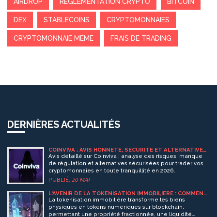
AIRDROP
RÉGLEMENTATION CRYPTO
BITCOIN
DEX
STABLECOINS
CRYPTOMONNAIES
CRYPTOMONNAIE MEME
FRAIS DE TRADING
DERNIÈRES ACTUALITÉS
COINVIVA : AVIS HONNÊTE, SÉCURITÉ ET ALTERNATIVES
FIABLES POUR TRADER EN 2026
Avis détaillé sur Coinviva : analyse des risques, manque
de régulation et alternatives sécurisées pour trader vos
cryptomonnaies en toute tranquillité en 2026.
PUBLIÉ:
20 MAI
L'AVENIR DE LA TOKENISATION IMMOBILIÈRE : COMMENT
LA BLOCKCHAIN CHANGE LA PROPRIÉTÉ
La tokenisation immobilière transforme les biens
physiques en tokens numériques sur blockchain,
permettant une propriété fractionnée, une liquidité