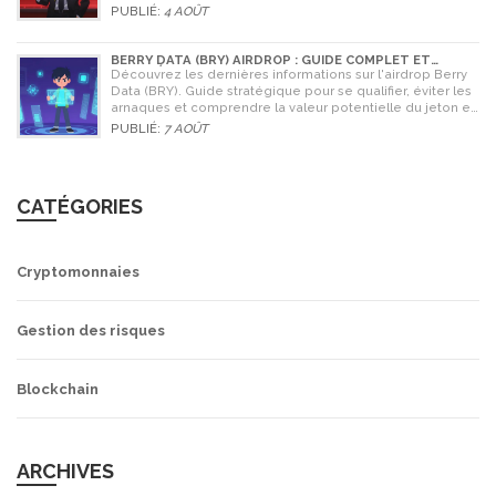
quant à sa légitimité en 2026.
PUBLIÉ:
4 AOÛT
BERRY DATA (BRY) AIRDROP : GUIDE COMPLET ET
STRATÉGIES POUR NE RIEN RATER
Découvrez les dernières informations sur l'airdrop Berry
Data (BRY). Guide stratégique pour se qualifier, éviter les
arnaques et comprendre la valeur potentielle du jeton en
2026.
PUBLIÉ:
7 AOÛT
CATÉGORIES
Cryptomonnaies
Gestion des risques
Blockchain
ARCHIVES