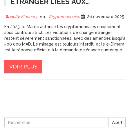
ÉTRANGER LIÉES AUX
CRYPTOMONNAIES AU MAROC
EN 2025
Holly Flannery
en:
Cryptomonnaies
26 novembre 2025
En 2025, le Maroc autorise les cryptomonnaies uniquement
sous contrôle strict. Les violations de change étranger
restent sévèrement sanctionnées, avec des amendes jusqu'à
500 000 MAD. Le minage est toujours interdit, et le e-Dirham
est la réponse officielle à la demande de finance numérique.
VOIR PLUS
Aller!