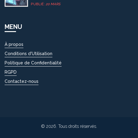
accrue et des transactions automatisées. Découvrez
PUBLIÉ:
20 MARS
comment cette technologie révolutionne l'immobilier et
quels sont ses défis actuels.
MENU
À propos
Conditions d'Utilisation
Politique de Confidentialité
RGPD
Contactez-nous
© 2026. Tous droits réservés.