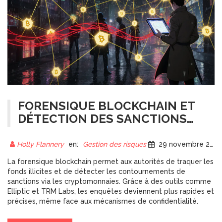
FORENSIQUE BLOCKCHAIN ET
DÉTECTION DES SANCTIONS
SUR LES CRYPTOMONNAIES
PAR LES AUTORITÉS
Holly Flannery
en:
Gestion des risques
29 novembre 2025
La forensique blockchain permet aux autorités de traquer les
fonds illicites et de détecter les contournements de
sanctions via les cryptomonnaies. Grâce à des outils comme
Elliptic et TRM Labs, les enquêtes deviennent plus rapides et
précises, même face aux mécanismes de confidentialité.