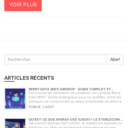
VOIR PLUS
Aller!
ARTICLES RÉCENTS
BERRY DATA (BRY) AIRDROP : GUIDE COMPLET ET
STRATÉGIES POUR NE RIEN RATER
Découvrez les dernières informations sur l'airdrop Berry
Data (BRY). Guide stratégique pour se qualifier, éviter les
arnaques et comprendre la valeur potentielle du jeton en
2026.
PUBLIÉ:
7 AOÛT
QU'EST-CE QUE SPERAX USD (USDS) ? LE STABLECOIN À
RENDEMENT AUTOMATIQUE
Découvrez Sperax USD (USDs), le stablecoin hybride sur
Arbitrum qui offre un rendement automatique et sans