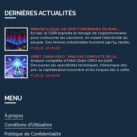
DERNIÈRES ACTUALITÉS
MINAGE ILLÉGAL DE CRYPTOMONNAIES EN IRAN :
L'IMPLICATION DU CGRI
En Iran, le CGRI exploite le minage de cryptomonnaies
pour contourner les sanctions, en volant l'électricité du
peuple. Des fermes industrielles tournent 24h/24, tandis
que les foyers restent sans lumière. Un système de
PUBLIÉ:
18 MARS
corruption institutionnalisé.
ORBIT CHAIN (ORC) : ANALYSE COMPLÈTE DE LA
CRYPTOMONNAIE EN 2026
Analyse complète d'Orbit Chain (ORC) en 2026.
Découvrez les spécificités techniques, l'historique des
prix, la capitalisation boursière et les risques liés à cette
cryptomonnaie inter-opérable.
PUBLIÉ:
28 MARS
MENU
À propos
Conditions d'Utilisation
Politique de Confidentialité