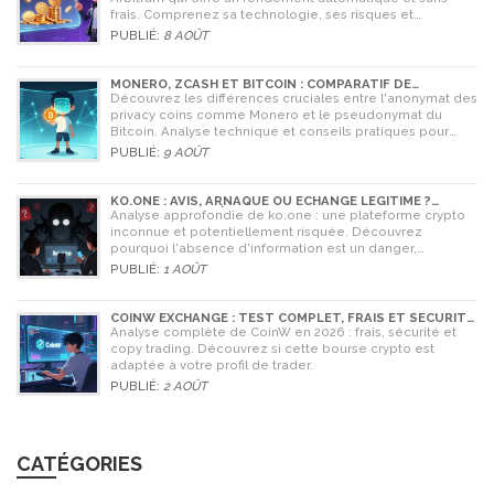
frais. Comprenez sa technologie, ses risques et
comment l'utiliser en 2026.
PUBLIÉ:
8 AOÛT
MONERO, ZCASH ET BITCOIN : COMPARATIF DE
L'ANONYMAT EN 2026
Découvrez les différences cruciales entre l'anonymat des
privacy coins comme Monero et le pseudonymat du
Bitcoin. Analyse technique et conseils pratiques pour
2026.
PUBLIÉ:
9 AOÛT
KO.ONE : AVIS, ARNAQUE OU ÉCHANGE LÉGITIME ?
ANALYSE COMPLÈTE
Analyse approfondie de ko.one : une plateforme crypto
inconnue et potentiellement risquée. Découvrez
pourquoi l'absence d'information est un danger,
comparez avec Coinone et apprenez à vérifier la sécurité
PUBLIÉ:
1 AOÛT
de tout échange.
COINW EXCHANGE : TEST COMPLET, FRAIS ET SÉCURITÉ
EN 2026
Analyse complète de CoinW en 2026 : frais, sécurité et
copy trading. Découvrez si cette bourse crypto est
adaptée à votre profil de trader.
PUBLIÉ:
2 AOÛT
CATÉGORIES