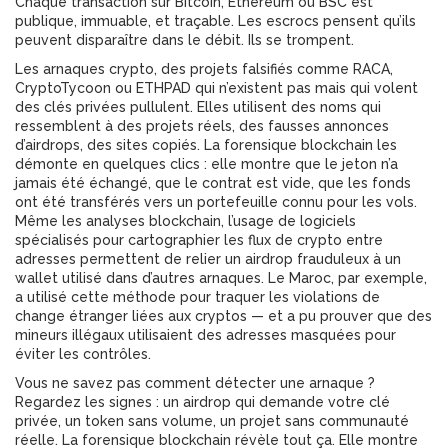
Chaque transaction sur Bitcoin, Ethereum ou BSC est
publique, immuable, et traçable. Les escrocs pensent qu’ils
peuvent disparaître dans le débit. Ils se trompent.
Les
arnaques crypto
,
des projets falsifiés comme RACA,
CryptoTycoon ou ETHPAD qui n’existent pas mais qui volent
des clés privées
pullulent. Elles utilisent des noms qui
ressemblent à des projets réels, des fausses annonces
d’airdrops, des sites copiés. La forensique blockchain les
démonte en quelques clics : elle montre que le jeton n’a
jamais été échangé, que le contrat est vide, que les fonds
ont été transférés vers un portefeuille connu pour les vols.
Même les
analyses blockchain
,
l’usage de logiciels
spécialisés pour cartographier les flux de crypto entre
adresses
permettent de relier un airdrop frauduleux à un
wallet utilisé dans d’autres arnaques. Le Maroc, par exemple,
a utilisé cette méthode pour traquer les violations de
change étranger liées aux cryptos — et a pu prouver que des
mineurs illégaux utilisaient des adresses masquées pour
éviter les contrôles.
Vous ne savez pas comment détecter une arnaque ?
Regardez les signes : un airdrop qui demande votre clé
privée, un token sans volume, un projet sans communauté
réelle. La forensique blockchain révèle tout ça. Elle montre