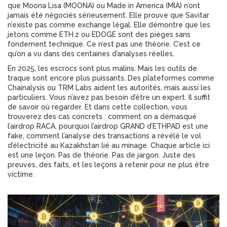
que Moona Lisa (MOONA) ou Made in America (MIA) n’ont
jamais été négociés sérieusement. Elle prouve que Savitar
n’existe pas comme exchange légal. Elle démontre que les
jetons comme ETH.z ou EDOGE sont des pièges sans
fondement technique. Ce n’est pas une théorie. C’est ce
qu’on a vu dans des centaines d’analyses réelles.
En 2025, les escrocs sont plus malins. Mais les outils de
traque sont encore plus puissants. Des plateformes comme
Chainalysis ou TRM Labs aident les autorités, mais aussi les
particuliers. Vous n’avez pas besoin d’être un expert. Il suffit
de savoir où regarder. Et dans cette collection, vous
trouverez des cas concrets : comment on a démasqué
l’airdrop RACA, pourquoi l’airdrop GRAND d’ETHPAD est une
fake, comment l’analyse des transactions a révélé le vol
d’électricité au Kazakhstan lié au minage. Chaque article ici
est une leçon. Pas de théorie. Pas de jargon. Juste des
preuves, des faits, et les leçons à retenir pour ne plus être
victime.