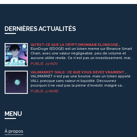
DERNIÈRES ACTUALITÉS
QU'EST-CE QUE LA CRYPTOMONNAIE ELONDOGE
(EDOGE) ?
ElonDoge (EDOGE) est un token meme sur Binance Smart
Chain, avec une valeur négligeable, peu de volume et
aucune utilité réelle. Ce n'est pas un investissement, mais
un exemple de spéculation extrême dans les
PUBLIÉ:
23 NOV.
cryptomonnaies.
VALIMARKET (VALI) : CE QUE VOUS DEVEZ VRAIMENT
SAVOIR SUR CETTE CRYPTOMONNAIE SOUVENT MAL
VALIMARKET n'est pas une bourse, mais un token appelé
COMPRISE
VALI, presque sans valeur ni liquidité. Découvrez
pourquoi il ne vaut pas la peine d'investir, malgré sa
présence sur KuCoin.
PUBLIÉ:
9 MARS
MENU
À propos