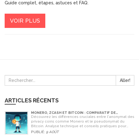
Guide complet, étapes, astuces et FAQ.
VOIR PLUS
Aller!
ARTICLES RÉCENTS
MONERO, ZCASH ET BITCOIN : COMPARATIF DE
L'ANONYMAT EN 2026
Découvrez les différences cruciales entre l'anonymat des
privacy coins comme Monero et le pseudonymat du
Bitcoin. Analyse technique et conseils pratiques pour
2026.
PUBLIÉ:
9 AOÛT