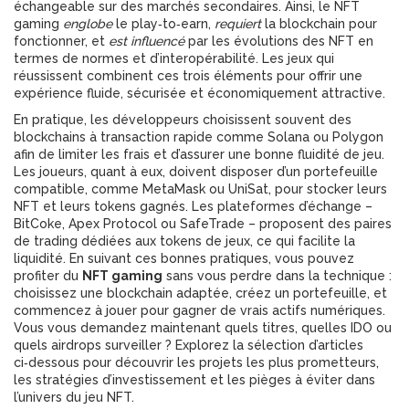
échangeable sur des marchés secondaires. Ainsi, le NFT
gaming
englobe
le play‑to‑earn,
requiert
la blockchain pour
fonctionner, et
est influencé
par les évolutions des NFT en
termes de normes et d’interopérabilité. Les jeux qui
réussissent combinent ces trois éléments pour offrir une
expérience fluide, sécurisée et économiquement attractive.
En pratique, les développeurs choisissent souvent des
blockchains à transaction rapide comme Solana ou Polygon
afin de limiter les frais et d’assurer une bonne fluidité de jeu.
Les joueurs, quant à eux, doivent disposer d’un portefeuille
compatible, comme MetaMask ou UniSat, pour stocker leurs
NFT et leurs tokens gagnés. Les plateformes d’échange –
BitCoke, Apex Protocol ou SafeTrade – proposent des paires
de trading dédiées aux tokens de jeux, ce qui facilite la
liquidité. En suivant ces bonnes pratiques, vous pouvez
profiter du
NFT gaming
sans vous perdre dans la technique :
choisissez une blockchain adaptée, créez un portefeuille, et
commencez à jouer pour gagner de vrais actifs numériques.
Vous vous demandez maintenant quels titres, quelles IDO ou
quels airdrops surveiller ? Explorez la sélection d’articles
ci‑dessous pour découvrir les projets les plus prometteurs,
les stratégies d’investissement et les pièges à éviter dans
l’univers du jeu NFT.