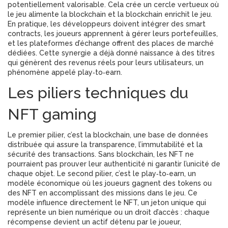
potentiellement valorisable. Cela crée un cercle vertueux où
le jeu alimente la blockchain et la blockchain enrichit le jeu.
En pratique, les développeurs doivent intégrer des smart
contracts, les joueurs apprennent à gérer leurs portefeuilles,
et les plateformes d’échange offrent des places de marché
dédiées. Cette synergie a déjà donné naissance à des titres
qui génèrent des revenus réels pour leurs utilisateurs, un
phénomène appelé play‑to‑earn.
Les piliers techniques du
NFT gaming
Le premier pilier, c’est la
blockchain
,
une base de données
distribuée qui assure la transparence, l’immutabilité et la
sécurité des transactions
. Sans blockchain, les NFT ne
pourraient pas prouver leur authenticité ni garantir l’unicité de
chaque objet. Le second pilier, c’est le
play‑to‑earn
,
un
modèle économique où les joueurs gagnent des tokens ou
des NFT en accomplissant des missions dans le jeu
. Ce
modèle influence directement le
NFT
,
un jeton unique qui
représente un bien numérique ou un droit d’accès
: chaque
récompense devient un actif détenu par le joueur,