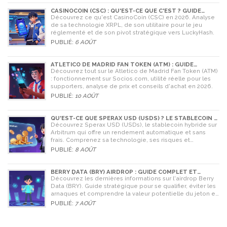
CASINOCOIN (CSC) : QU'EST-CE QUE C'EST ? GUIDE
COMPLET, TOKENOMICS ET AVENIR EN 2026
Découvrez ce qu'est CasinoCoin (CSC) en 2026. Analyse
de sa technologie XRPL, de son utilitaire pour le jeu
réglementé et de son pivot stratégique vers LuckyHash.
PUBLIÉ:
6 AOÛT
ATLETICO DE MADRID FAN TOKEN (ATM) : GUIDE
COMPLET POUR LES SUPPORTERS
Découvrez tout sur le Atletico de Madrid Fan Token (ATM)
: fonctionnement sur Socios.com, utilité réelle pour les
supporters, analyse de prix et conseils d'achat en 2026.
PUBLIÉ:
10 AOÛT
QU'EST-CE QUE SPERAX USD (USDS) ? LE STABLECOIN À
RENDEMENT AUTOMATIQUE
Découvrez Sperax USD (USDs), le stablecoin hybride sur
Arbitrum qui offre un rendement automatique et sans
frais. Comprenez sa technologie, ses risques et
comment l'utiliser en 2026.
PUBLIÉ:
8 AOÛT
BERRY DATA (BRY) AIRDROP : GUIDE COMPLET ET
STRATÉGIES POUR NE RIEN RATER
Découvrez les dernières informations sur l'airdrop Berry
Data (BRY). Guide stratégique pour se qualifier, éviter les
arnaques et comprendre la valeur potentielle du jeton en
2026.
PUBLIÉ:
7 AOÛT