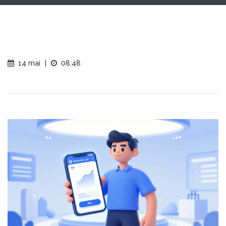
14 mai
|
08:48