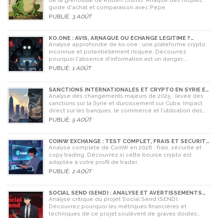
de la grenouille de Robert Crumb. Analyse des risques,
guide d'achat et comparaison avec Pepe.
PUBLIÉ:
3 AOÛT
KO.ONE : AVIS, ARNAQUE OU ÉCHANGE LÉGITIME ?
ANALYSE COMPLÈTE
Analyse approfondie de ko.one : une plateforme crypto
inconnue et potentiellement risquée. Découvrez
pourquoi l'absence d'information est un danger,
comparez avec Coinone et apprenez à vérifier la sécurité
PUBLIÉ:
1 AOÛT
de tout échange.
SANCTIONS INTERNATIONALES ET CRYPTO EN SYRIE ET
CUBA : L'IMPACT MAJEUR DE 2025
Analyse des changements majeurs de 2025 : levée des
sanctions sur la Syrie et durcissement sur Cuba. Impact
direct sur les banques, le commerce et l'utilisation des
cryptomonnaies comme Bitcoin.
PUBLIÉ:
5 AOÛT
COINW EXCHANGE : TEST COMPLET, FRAIS ET SÉCURITÉ
EN 2026
Analyse complète de CoinW en 2026 : frais, sécurité et
copy trading. Découvrez si cette bourse crypto est
adaptée à votre profil de trader.
PUBLIÉ:
2 AOÛT
SOCIAL SEND (SEND) : ANALYSE ET AVERTISSEMENTS
CRITIQUES POUR 2026
Analyse critique du projet Social Send (SEND).
Découvrez pourquoi les métriques financières et
techniques de ce projet soulèvent de graves doutes