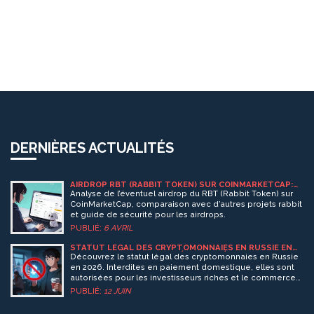
DERNIÈRES ACTUALITÉS
AIRDROP RBT (RABBIT TOKEN) SUR COINMARKETCAP:
TOUT CE QU’IL FAUT SAVOIR
Analyse de l’éventuel airdrop du RBT (Rabbit Token) sur
CoinMarketCap, comparaison avec d’autres projets rabbit
et guide de sécurité pour les airdrops.
PUBLIÉ:
6 AVRIL
STATUT LÉGAL DES CRYPTOMONNAIES EN RUSSIE EN
2026 : RESTRICTIONS ET RÉGIME EXPÉRIMENTAL
Découvrez le statut légal des cryptomonnaies en Russie
en 2026. Interdites en paiement domestique, elles sont
autorisées pour les investisseurs riches et le commerce
extérieur sous régime expérimental.
PUBLIÉ:
12 JUIN