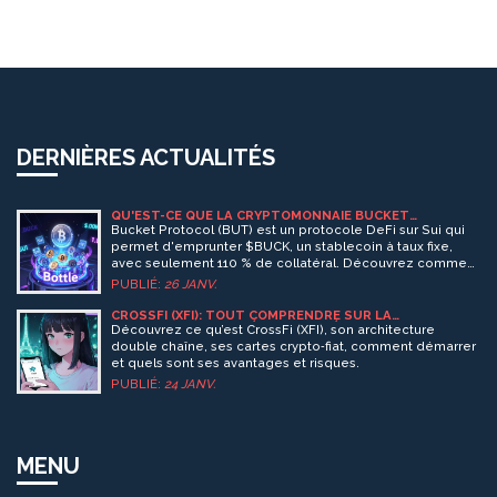
DERNIÈRES ACTUALITÉS
QU'EST-CE QUE LA CRYPTOMONNAIE BUCKET
PROTOCOL (BUT) ?
Bucket Protocol (BUT) est un protocole DeFi sur Sui qui
permet d'emprunter $BUCK, un stablecoin à taux fixe,
avec seulement 110 % de collatéral. Découvrez comment
ça marche, ses risques et pourquoi il se distingue de
PUBLIÉ:
26 JANV.
MakerDAO.
CROSSFI (XFI): TOUT COMPRENDRE SUR LA
CRYPTO‑PAIEMENT DÉCENTRALISÉE
Découvrez ce qu’est CrossFi (XFI), son architecture
double chaîne, ses cartes crypto‑fiat, comment démarrer
et quels sont ses avantages et risques.
PUBLIÉ:
24 JANV.
MENU