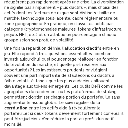
récupèrent plus rapidement après une crise. La diversification
ne signifie pas simplement « plus d’actifs », mais choisir des
actifs dont les facteurs de risque sont distincts : taille de
marché, technologie sous‑jacente, cadre réglementaire ou
zone géographique. En pratique, on classe les actifs par
catégorie (cryptomonnaies majeures, tokens d’infrastructure,
projets NFT, etc.) et on attribue un pourcentage à chaque
groupe selon son profil de volatilité.
Une fois la répartition définie, l'
allocation d’actifs
entre en
jeu. Elle répond à trois questions essentielles : combien
investir aujourd’hui, quel pourcentage réallouer en fonction
de l’évolution du marché, et quelle part réserver aux
opportunités ? Les investisseurs prudents privilégient
souvent une part importante de stablecoins ou d’actifs à
faible volatilité, tandis que les plus audacieux allouent
davantage aux tokens émergents. Les outils DeFi comme les
agrégateurs de rendement ou les plateformes de staking
permettent d’optimiser chaque portion du portefeuille sans
augmenter le risque global. Le suivi régulier de la
corrélation
entre les actifs aide à ré‑équilibrer le
portefeuille : si deux tokens deviennent fortement corrélés, il
peut être judicieux d’en réduire la part au profit d’un actif
moins lié.