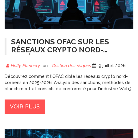
SANCTIONS OFAC SUR LES
RÉSEAUX CRYPTO NORD-
CORÉENS : CE QU'IL FAUT
SAVOIR EN 2026
Holly Flannery
en:
Gestion des risques
9 juillet 2026
Découvrez comment l'OFAC cible les réseaux crypto nord-
coréens en 2025-2026. Analyse des sanctions, méthodes de
blanchiment et conseils de conformité pour l'industrie Web3.
VOIR PLUS