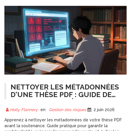
NETTOYER LES MÉTADONNÉES
D'UNE THÈSE PDF : GUIDE DE
CONFIDENTIALITÉ AVANT
SOUTENANCE
Holly Flannery
en:
Gestion des risques
2 juin 2026
Apprenez à nettoyer les métadonnées de votre thèse PDF
avant la soutenance. Guide pratique pour garantir la