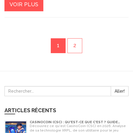
VOIR PLUS
1
2
Aller!
ARTICLES RÉCENTS
CASINOCOIN (CSC) : QU'EST-CE QUE C'EST ? GUIDE
COMPLET, TOKENOMICS ET AVENIR EN 2026
Découvrez ce qu'est CasinoCoin (CSC) en 2026. Analyse
de sa technologie XRPL, de son utilitaire pour le jeu