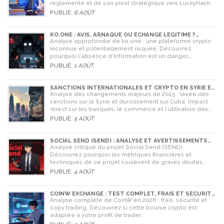
réglementé et de son pivot stratégique vers LuckyHash.
PUBLIÉ:
6 AOÛT
KO.ONE : AVIS, ARNAQUE OU ÉCHANGE LÉGITIME ?
ANALYSE COMPLÈTE
Analyse approfondie de ko.one : une plateforme crypto
inconnue et potentiellement risquée. Découvrez
pourquoi l'absence d'information est un danger,
comparez avec Coinone et apprenez à vérifier la sécurité
PUBLIÉ:
1 AOÛT
de tout échange.
SANCTIONS INTERNATIONALES ET CRYPTO EN SYRIE ET
CUBA : L'IMPACT MAJEUR DE 2025
Analyse des changements majeurs de 2025 : levée des
sanctions sur la Syrie et durcissement sur Cuba. Impact
direct sur les banques, le commerce et l'utilisation des
cryptomonnaies comme Bitcoin.
PUBLIÉ:
5 AOÛT
SOCIAL SEND (SEND) : ANALYSE ET AVERTISSEMENTS
CRITIQUES POUR 2026
Analyse critique du projet Social Send (SEND).
Découvrez pourquoi les métriques financières et
techniques de ce projet soulèvent de graves doutes
quant à sa légitimité en 2026.
PUBLIÉ:
4 AOÛT
COINW EXCHANGE : TEST COMPLET, FRAIS ET SÉCURITÉ
EN 2026
Analyse complète de CoinW en 2026 : frais, sécurité et
copy trading. Découvrez si cette bourse crypto est
adaptée à votre profil de trader.