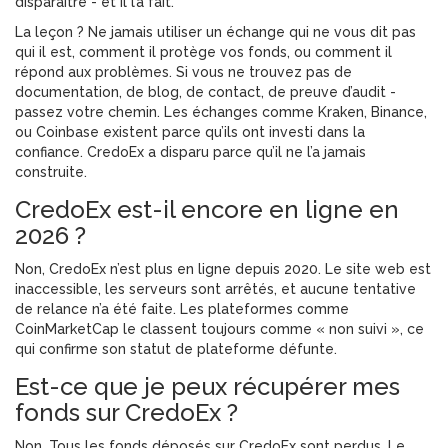
disparaître - et il l’a fait.
La leçon ? Ne jamais utiliser un échange qui ne vous dit pas
qui il est, comment il protège vos fonds, ou comment il
répond aux problèmes. Si vous ne trouvez pas de
documentation, de blog, de contact, de preuve d’audit -
passez votre chemin. Les échanges comme Kraken, Binance,
ou Coinbase existent parce qu’ils ont investi dans la
confiance. CredoEx a disparu parce qu’il ne l’a jamais
construite.
CredoEx est-il encore en ligne en
2026 ?
Non, CredoEx n’est plus en ligne depuis 2020. Le site web est
inaccessible, les serveurs sont arrêtés, et aucune tentative
de relance n’a été faite. Les plateformes comme
CoinMarketCap le classent toujours comme « non suivi », ce
qui confirme son statut de plateforme défunte.
Est-ce que je peux récupérer mes
fonds sur CredoEx ?
Non. Tous les fonds déposés sur CredoEx sont perdus. Le