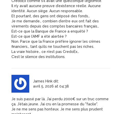
CredoEx comme s’il avait une quelconque légitimité.
Il n’y avait aucune preuve d’existence réelle. Aucune
identité. Aucun siège. Aucun responsable.
Et pourtant, des gens ont déposé des fonds…
Je me demande… combien d’entre eux ont fait des
virements depuis des comptes bancaires français…
Est-ce que la Banque de France a enquêté ?
Est-ce que l’AMF a été alertée ?
Non. Parce que la France préfère ignorer les crimes
financiers… tant qu’ils ne touchent pas les riches.
La vraie histoire… ce n’est pas CredoEx…
C’est le silence des institutions.
James Hink
dit:
avril 5, 2026 at 04:38
Je suis passé par là. J’ai perdu 2000€ sur un truc comme
ça. J’étais jeune. J’ai cru en la promesse du "facile".
Je ne me sens pas honteux. Je me sens plus prudent