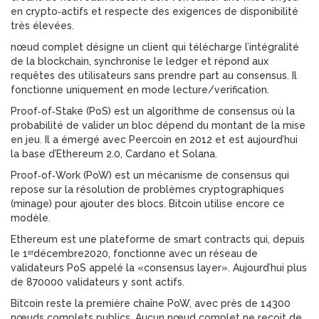
en crypto‑actifs et respecte des exigences de disponibilité
très élevées.
nœud complet
désigne un
client qui télécharge l’intégralité
de la blockchain, synchronise le ledger et répond aux
requêtes des utilisateurs sans prendre part au consensus
. Il
fonctionne uniquement en mode lecture/verification.
Proof‑of‑Stake (PoS)
est un
algorithme de consensus où la
probabilité de valider un bloc dépend du montant de la mise
en jeu
. Il a émergé avec Peercoin en 2012 et est aujourd’hui
la base d’Ethereum 2.0, Cardano et Solana.
Proof‑of‑Work (PoW)
est un
mécanisme de consensus qui
repose sur la résolution de problèmes cryptographiques
(minage) pour ajouter des blocs
. Bitcoin utilise encore ce
modèle.
Ethereum
est une plateforme de smart contracts qui, depuis
le 1ᵉʳdécembre2020, fonctionne avec un réseau de
validateurs PoS appelé la «consensus layer». Aujourd’hui plus
de 870000 validateurs y sont actifs.
Bitcoin
reste la première chaîne PoW, avec près de 14300
nœuds complets publics. Aucun nœud complet ne reçoit de