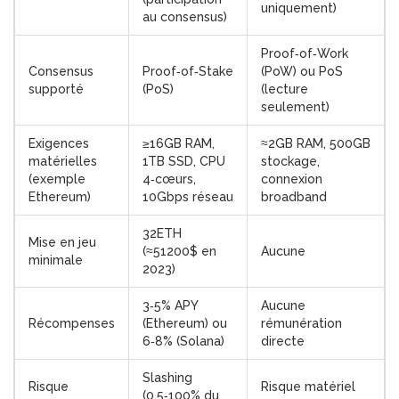
uniquement)
au consensus)
Proof‑of‑Work
Consensus
Proof‑of‑Stake
(PoW) ou PoS
supporté
(PoS)
(lecture
seulement)
Exigences
≥16GB RAM,
≈2GB RAM, 500GB
matérielles
1TB SSD, CPU
stockage,
(exemple
4‑cœurs,
connexion
Ethereum)
10Gbps réseau
broadband
32ETH
Mise en jeu
(≈51200$ en
Aucune
minimale
2023)
3‑5% APY
Aucune
Récompenses
(Ethereum) ou
rémunération
6‑8% (Solana)
directe
Slashing
Risque
Risque matériel
(0.5‑100% du