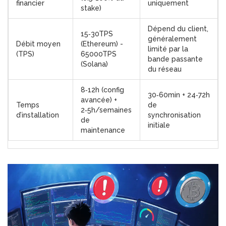
financier
uniquement
stake)
Dépend du client,
15‑30TPS
généralement
Débit moyen
(Ethereum) -
limité par la
(TPS)
65000TPS
bande passante
(Solana)
du réseau
8‑12h (config
30‑60min + 24‑72h
avancée) +
Temps
de
2‑5h/semaines
d’installation
synchronisation
de
initiale
maintenance