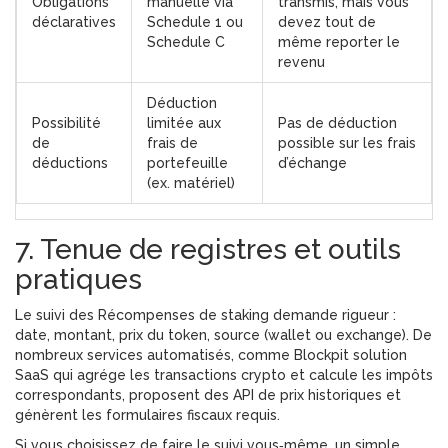
Obligations
manuelle via
transmis, mais vous
déclaratives
Schedule 1 ou
devez tout de
Schedule C
même reporter le
revenu
Déduction
Possibilité
limitée aux
Pas de déduction
de
frais de
possible sur les frais
déductions
portefeuille
d’échange
(ex. matériel)
7. Tenue de registres et outils
pratiques
Le suivi des
Récompenses de staking
demande rigueur :
date, montant, prix du token, source (wallet ou exchange). De
nombreux services automatisés, comme
Blockpit
solution
SaaS qui agrége les transactions crypto et calcule les impôts
correspondants
, proposent des API de prix historiques et
génèrent les formulaires fiscaux requis.
Si vous choisissez de faire le suivi vous‑même, un simple