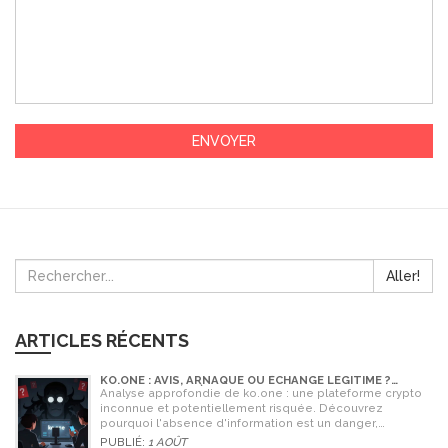
Aller!
ARTICLES RÉCENTS
KO.ONE : AVIS, ARNAQUE OU ÉCHANGE LÉGITIME ?
ANALYSE COMPLÈTE
Analyse approfondie de ko.one : une plateforme crypto
inconnue et potentiellement risquée. Découvrez
pourquoi l'absence d'information est un danger,
comparez avec Coinone et apprenez à vérifier la sécurité
PUBLIÉ:
1 AOÛT