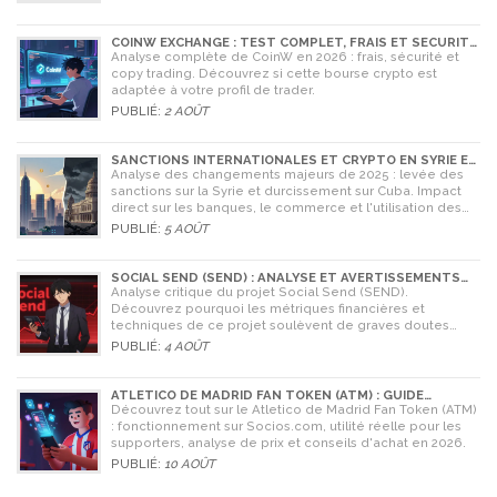
de tout échange.
COINW EXCHANGE : TEST COMPLET, FRAIS ET SÉCURITÉ
EN 2026
Analyse complète de CoinW en 2026 : frais, sécurité et
copy trading. Découvrez si cette bourse crypto est
adaptée à votre profil de trader.
PUBLIÉ:
2 AOÛT
SANCTIONS INTERNATIONALES ET CRYPTO EN SYRIE ET
CUBA : L'IMPACT MAJEUR DE 2025
Analyse des changements majeurs de 2025 : levée des
sanctions sur la Syrie et durcissement sur Cuba. Impact
direct sur les banques, le commerce et l'utilisation des
cryptomonnaies comme Bitcoin.
PUBLIÉ:
5 AOÛT
SOCIAL SEND (SEND) : ANALYSE ET AVERTISSEMENTS
CRITIQUES POUR 2026
Analyse critique du projet Social Send (SEND).
Découvrez pourquoi les métriques financières et
techniques de ce projet soulèvent de graves doutes
quant à sa légitimité en 2026.
PUBLIÉ:
4 AOÛT
ATLETICO DE MADRID FAN TOKEN (ATM) : GUIDE
COMPLET POUR LES SUPPORTERS
Découvrez tout sur le Atletico de Madrid Fan Token (ATM)
: fonctionnement sur Socios.com, utilité réelle pour les
supporters, analyse de prix et conseils d'achat en 2026.
PUBLIÉ:
10 AOÛT