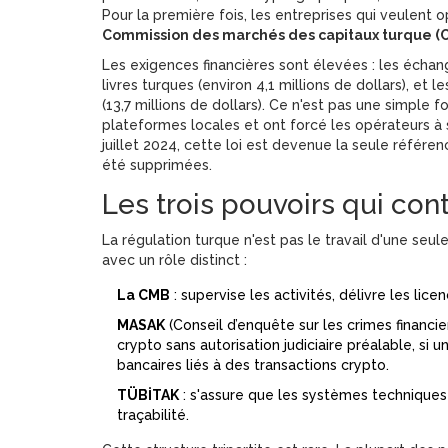
Pour la première fois, les entreprises qui veulent o
Commission des marchés des capitaux turque (
Les exigences financières sont élevées : les échan
livres turques (environ 4,1 millions de dollars), et 
(13,7 millions de dollars). Ce n'est pas une simple f
plateformes locales et ont forcé les opérateurs à 
juillet 2024, cette loi est devenue la seule référen
été supprimées.
Les trois pouvoirs qui con
La régulation turque n'est pas le travail d'une seu
avec un rôle distinct :
La CMB
: supervise les activités, délivre les lice
MASAK
(Conseil d’enquête sur les crimes financi
crypto sans autorisation judiciaire préalable, s
bancaires liés à des transactions crypto.
TÜBİTAK
: s'assure que les systèmes techniques
traçabilité.