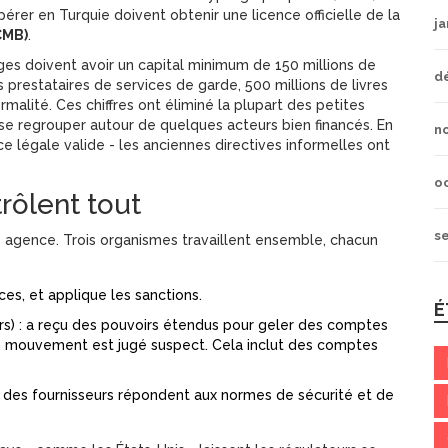
pérer en Turquie doivent obtenir une licence officielle de la
ja
CMB)
.
ges doivent avoir un capital minimum de 150 millions de
d
les prestataires de services de garde, 500 millions de livres
ormalité. Ces chiffres ont éliminé la plupart des petites
se regrouper autour de quelques acteurs bien financés. En
n
ce légale valide - les anciennes directives informelles ont
o
trôlent tout
s
le agence. Trois organismes travaillent ensemble, chacun
nces, et applique les sanctions.
É
ers) : a reçu des pouvoirs étendus pour geler des comptes
i un mouvement est jugé suspect. Cela inclut des comptes
 des fournisseurs répondent aux normes de sécurité et de