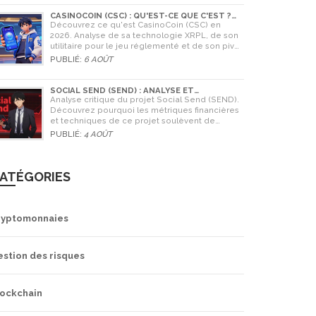
CASINOCOIN (CSC) : QU'EST-CE QUE C'EST ?
GUIDE COMPLET, TOKENOMICS ET AVENIR EN
Découvrez ce qu'est CasinoCoin (CSC) en
2026
2026. Analyse de sa technologie XRPL, de son
utilitaire pour le jeu réglementé et de son pivot
stratégique vers LuckyHash.
PUBLIÉ:
6 AOÛT
SOCIAL SEND (SEND) : ANALYSE ET
AVERTISSEMENTS CRITIQUES POUR 2026
Analyse critique du projet Social Send (SEND).
Découvrez pourquoi les métriques financières
et techniques de ce projet soulèvent de
graves doutes quant à sa légitimité en 2026.
PUBLIÉ:
4 AOÛT
ATÉGORIES
ryptomonnaies
estion des risques
lockchain