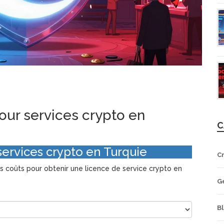
our services crypto en
C
services crypto en Turquie
C
s coûts pour obtenir une licence de service crypto en
G
B