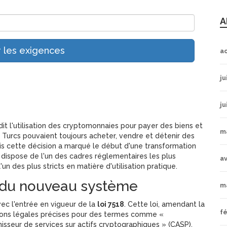
A
r les exigences
a
ju
ju
rdit l'utilisation des cryptomonnaies pour payer des biens et
m
es Turcs pouvaient toujours acheter, vendre et détenir des
is cette décision a marqué le début d'une transformation
e dispose de l'un des cadres réglementaires les plus
av
 des plus stricts en matière d'utilisation pratique.
t du nouveau système
m
vec l'entrée en vigueur de la
loi 7518
. Cette loi, amendant la
fé
itions légales précises pour des termes comme «
rnisseur de services sur actifs cryptographiques » (CASP).