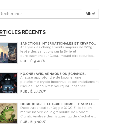
Aller!
RTICLES RÉCENTS
SANCTIONS INTERNATIONALES ET CRYPTO
EN SYRIE ET CUBA : L'IMPACT MAJEUR DE 2025
Analyse des changements majeurs de 2025 :
levée des sanctions sur la Syrie et
durcissement sur Cuba. Impact direct sur les
banques, le commerce et l'utilisation des
PUBLIÉ:
5 AOÛT
cryptomonnaies comme Bitcoin.
KO.ONE : AVIS, ARNAQUE OU ÉCHANGE
LÉGITIME ? ANALYSE COMPLÈTE
Analyse approfondie de ko.one : une
plateforme crypto inconnue et potentiellement
risquée. Découvrez pourquoi l'absence
d'information est un danger, comparez avec
PUBLIÉ:
1 AOÛT
Coinone et apprenez à vérifier la sécurité de
tout échange.
OGGIE (OGGIE) : LE GUIDE COMPLET SUR LE
TOKEN MEME DE LA GRENOUILLE
Découvrez tout sur Oggie (OGGIE), le token
meme inspiré de la grenouille de Robert
Crumb. Analyse des risques, guide d'achat et
comparaison avec Pepe.
PUBLIÉ:
3 AOÛT