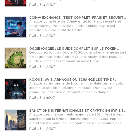
quant à sa légitimité en 2026.
PUBLIÉ:
4 AOÛT
COINW EXCHANGE : TEST COMPLET, FRAIS ET SÉCURITÉ
EN 2026
Analyse complète de CoinW en 2026 : frais, sécurité et
copy trading. Découvrez si cette bourse crypto est
adaptée à votre profil de trader.
PUBLIÉ:
2 AOÛT
OGGIE (OGGIE) : LE GUIDE COMPLET SUR LE TOKEN
MEME DE LA GRENOUILLE
Découvrez tout sur Oggie (OGGIE), le token meme inspiré
de la grenouille de Robert Crumb. Analyse des risques,
guide d'achat et comparaison avec Pepe.
PUBLIÉ:
3 AOÛT
KO.ONE : AVIS, ARNAQUE OU ÉCHANGE LÉGITIME ?
ANALYSE COMPLÈTE
Analyse approfondie de ko.one : une plateforme crypto
inconnue et potentiellement risquée. Découvrez
pourquoi l'absence d'information est un danger,
comparez avec Coinone et apprenez à vérifier la sécurité
PUBLIÉ:
1 AOÛT
de tout échange.
SANCTIONS INTERNATIONALES ET CRYPTO EN SYRIE ET
CUBA : L'IMPACT MAJEUR DE 2025
Analyse des changements majeurs de 2025 : levée des
sanctions sur la Syrie et durcissement sur Cuba. Impact
direct sur les banques, le commerce et l'utilisation des
cryptomonnaies comme Bitcoin.
PUBLIÉ:
5 AOÛT