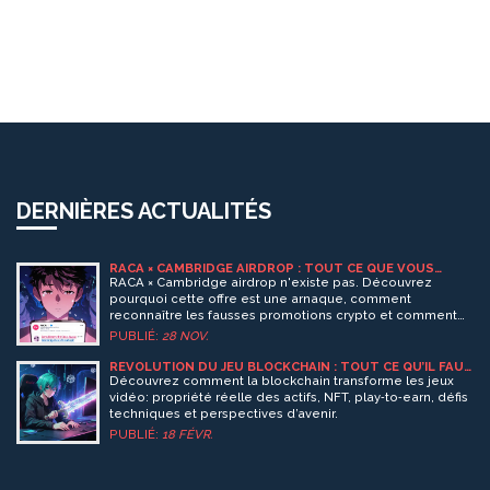
DERNIÈRES ACTUALITÉS
RACA × CAMBRIDGE AIRDROP : TOUT CE QUE VOUS
DEVEZ SAVOIR EN 2025
RACA × Cambridge airdrop n'existe pas. Découvrez
pourquoi cette offre est une arnaque, comment
reconnaître les fausses promotions crypto et comment
participer à de vrais airdrops en 2025.
PUBLIÉ:
28 NOV.
RÉVOLUTION DU JEU BLOCKCHAIN : TOUT CE QU’IL FAUT
SAVOIR
Découvrez comment la blockchain transforme les jeux
vidéo: propriété réelle des actifs, NFT, play‑to‑earn, défis
techniques et perspectives d’avenir.
PUBLIÉ:
18 FÉVR.