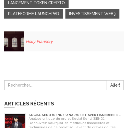
LANCEMENT TOKEN CRYPTO
PLATEFORME LAUNCHPAD
INVESTISSEMENT WEB3
Holly Flannery
Aller!
ARTICLES RÉCENTS
SOCIAL SEND (SEND) : ANALYSE ET AVERTISSEMENTS
CRITIQUES POUR 2026
Analyse critique du projet Social Send (SEND).
Découvrez pourquoi les métriques financières et
techniques de ce projet soulèvent de graves doutes