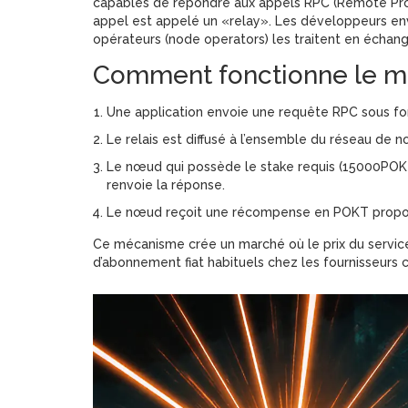
capables de répondre aux appels RPC (Remote Proc
appel est appelé un «relay». Les développeurs envo
opérateurs
(node operators) les traitent en échan
Comment fonctionne le mo
Une application envoie une requête RPC sous fo
Le relais est diffusé à l’ensemble du réseau de 
Le nœud qui possède le stake requis (15000POKT) 
renvoie la réponse.
Le nœud reçoit une récompense en POKT proporti
Ce mécanisme crée un marché où le prix du service 
d’abonnement fiat habituels chez les fournisseurs