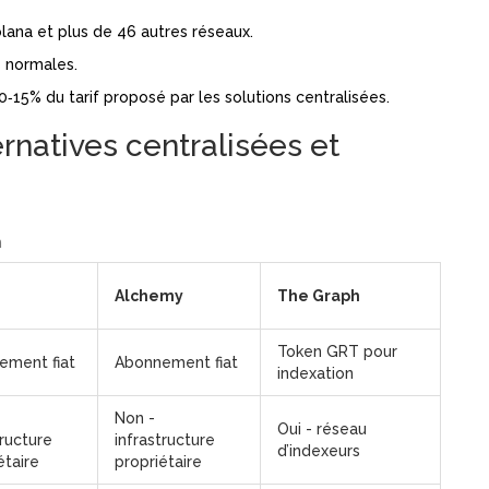
lana et plus de 46 autres réseaux.
 normales.
15% du tarif proposé par les solutions centralisées.
rnatives centralisées et
h
Alchemy
The Graph
Token GRT pour
ement fiat
Abonnement fiat
indexation
Non -
Oui - réseau
tructure
infrastructure
d’indexeurs
étaire
propriétaire