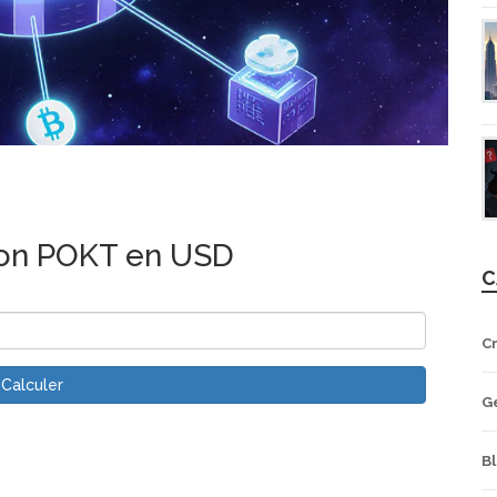
ion POKT en USD
C
C
Calculer
G
B