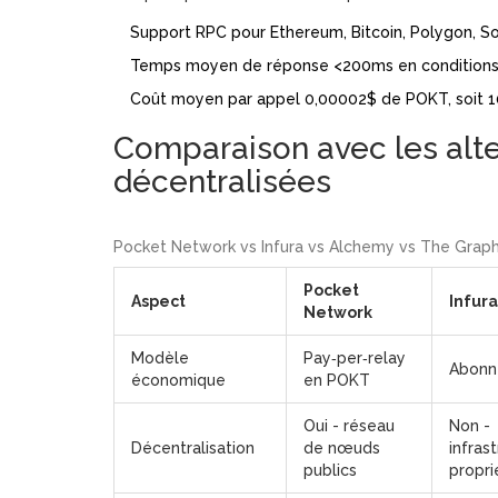
Support RPC pour Ethereum, Bitcoin, Polygon, So
Temps moyen de réponse <200ms en conditions
Coût moyen par appel 0,00002$ de POKT, soit 10‑
Comparaison avec les alte
décentralisées
Pocket Network vs Infura vs Alchemy vs The Grap
Pocket
Aspect
Infura
Network
Modèle
Pay‑per‑relay
Abonn
économique
en POKT
Oui - réseau
Non -
Décentralisation
de nœuds
infras
publics
propri