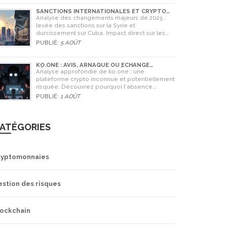
SANCTIONS INTERNATIONALES ET CRYPTO
EN SYRIE ET CUBA : L'IMPACT MAJEUR DE 2025
Analyse des changements majeurs de 2025 :
levée des sanctions sur la Syrie et
durcissement sur Cuba. Impact direct sur les
banques, le commerce et l'utilisation des
PUBLIÉ:
5 AOÛT
cryptomonnaies comme Bitcoin.
KO.ONE : AVIS, ARNAQUE OU ÉCHANGE
LÉGITIME ? ANALYSE COMPLÈTE
Analyse approfondie de ko.one : une
plateforme crypto inconnue et potentiellement
risquée. Découvrez pourquoi l'absence
d'information est un danger, comparez avec
PUBLIÉ:
1 AOÛT
Coinone et apprenez à vérifier la sécurité de
tout échange.
ATÉGORIES
ryptomonnaies
estion des risques
lockchain