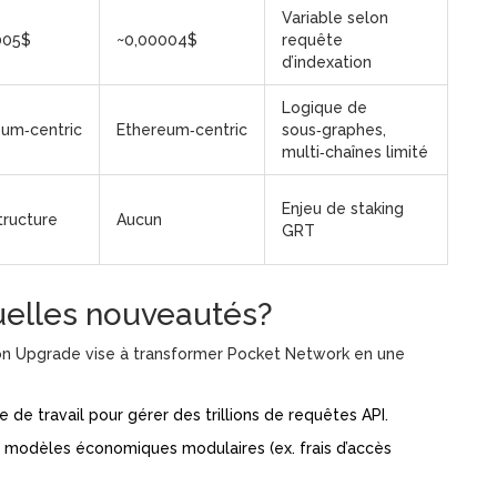
Variable selon
005$
~0,00004$
requête
d’indexation
Logique de
eum‑centric
Ethereum‑centric
sous‑graphes,
multi‑chaînes limité
Enjeu de staking
structure
Aucun
GRT
)
uelles nouveautés?
on Upgrade
vise à transformer Pocket Network en une
 de travail pour gérer des trillions de requêtes API.
s modèles économiques modulaires (ex. frais d’accès