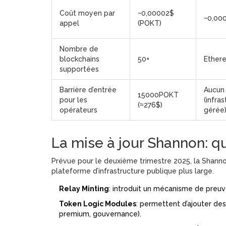
Coût moyen par
~0,00002$
~0,00
appel
(POKT)
Nombre de
blockchains
50+
Ether
supportées
Barrière d’entrée
Aucun
15000POKT
pour les
(infra
(≈276$)
opérateurs
gérée
La mise à jour Shannon: q
Prévue pour le deuxième trimestre 2025, la
Shann
plateforme d’infrastructure publique plus large.
Relay Minting
: introduit un mécanisme de preuve
Token Logic Modules
: permettent d’ajouter de
premium, gouvernance).