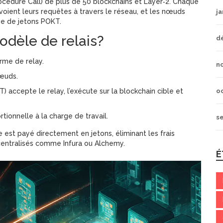
edure Call) de plus de 50 blockchains et Layer‑2.
Chaque
ient leurs requêtes à travers le réseau, et les
nœuds
ja
ge de jetons POKT.
dèle de relais?
d
rme de relay.
n
nœuds.
accepte le relay, l’exécute sur la blockchain cible et
o
onnelle à la charge de travail.
s
est payé directement en jetons, éliminant les frais
 centralisés comme
Infura
ou
Alchemy
.
É