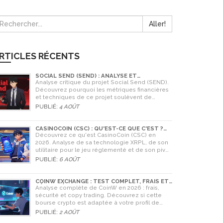
Aller!
RTICLES RÉCENTS
SOCIAL SEND (SEND) : ANALYSE ET
AVERTISSEMENTS CRITIQUES POUR 2026
Analyse critique du projet Social Send (SEND).
Découvrez pourquoi les métriques financières
et techniques de ce projet soulèvent de
graves doutes quant à sa légitimité en 2026.
PUBLIÉ:
4 AOÛT
CASINOCOIN (CSC) : QU'EST-CE QUE C'EST ?
GUIDE COMPLET, TOKENOMICS ET AVENIR EN
Découvrez ce qu'est CasinoCoin (CSC) en
2026
2026. Analyse de sa technologie XRPL, de son
utilitaire pour le jeu réglementé et de son pivot
stratégique vers LuckyHash.
PUBLIÉ:
6 AOÛT
COINW EXCHANGE : TEST COMPLET, FRAIS ET
SÉCURITÉ EN 2026
Analyse complète de CoinW en 2026 : frais,
sécurité et copy trading. Découvrez si cette
bourse crypto est adaptée à votre profil de
trader.
PUBLIÉ:
2 AOÛT