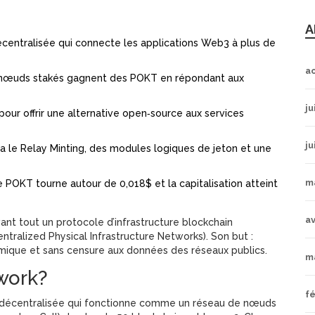
A
centralisée qui connecte les applications Web3 à plus de
a
es nœuds stakés gagnent des POKT en répondant aux
ju
pour offrir une alternative open‑source aux services
ju
a le Relay Minting, des modules logiques de jeton et une
m
de POKT tourne autour de 0,018$ et la capitalisation atteint
av
vant tout un protocole d’infrastructure blockchain
ntralized Physical Infrastructure Networks). Son but :
omique et sans censure aux données des réseaux publics.
m
work?
fé
re décentralisée qui fonctionne comme un réseau de nœuds