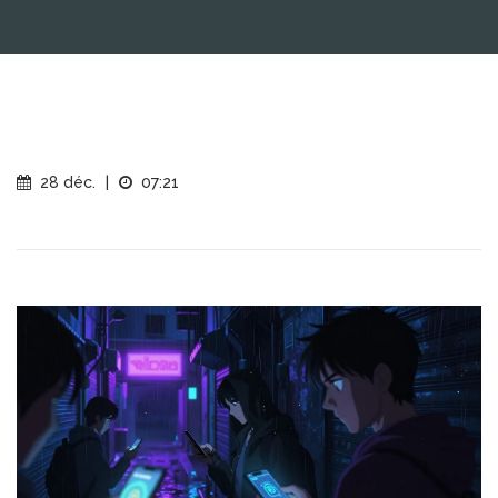
28 déc.
|
07:21