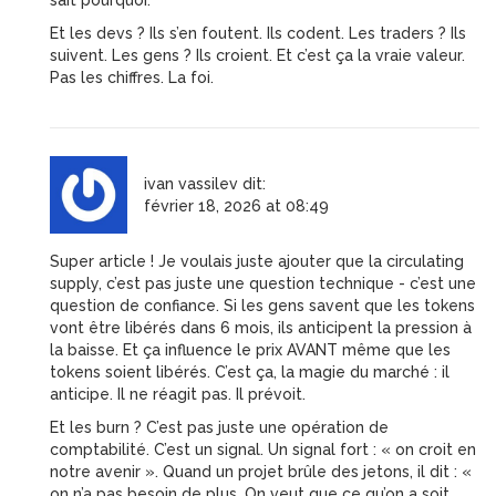
sait pourquoi.
Et les devs ? Ils s’en foutent. Ils codent. Les traders ? Ils
suivent. Les gens ? Ils croient. Et c’est ça la vraie valeur.
Pas les chiffres. La foi.
ivan vassilev
dit:
février 18, 2026 at 08:49
Super article ! Je voulais juste ajouter que la circulating
supply, c’est pas juste une question technique - c’est une
question de confiance. Si les gens savent que les tokens
vont être libérés dans 6 mois, ils anticipent la pression à
la baisse. Et ça influence le prix AVANT même que les
tokens soient libérés. C’est ça, la magie du marché : il
anticipe. Il ne réagit pas. Il prévoit.
Et les burn ? C’est pas juste une opération de
comptabilité. C’est un signal. Un signal fort : « on croit en
notre avenir ». Quand un projet brûle des jetons, il dit : «
on n’a pas besoin de plus. On veut que ce qu’on a soit