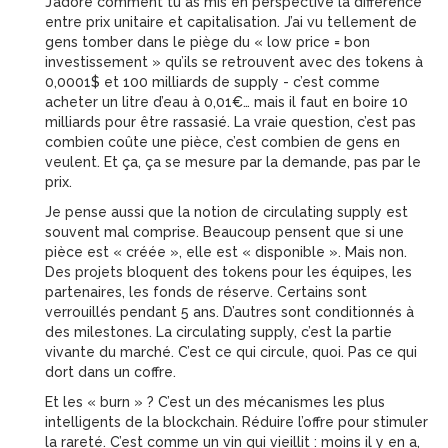
J’adore comment tu as mis en perspective la différence
entre prix unitaire et capitalisation. J’ai vu tellement de
gens tomber dans le piège du « low price = bon
investissement » qu’ils se retrouvent avec des tokens à
0,0001$ et 100 milliards de supply - c’est comme
acheter un litre d’eau à 0,01€… mais il faut en boire 10
milliards pour être rassasié. La vraie question, c’est pas
combien coûte une pièce, c’est combien de gens en
veulent. Et ça, ça se mesure par la demande, pas par le
prix.
Je pense aussi que la notion de circulating supply est
souvent mal comprise. Beaucoup pensent que si une
pièce est « créée », elle est « disponible ». Mais non.
Des projets bloquent des tokens pour les équipes, les
partenaires, les fonds de réserve. Certains sont
verrouillés pendant 5 ans. D’autres sont conditionnés à
des milestones. La circulating supply, c’est la partie
vivante du marché. C’est ce qui circule, quoi. Pas ce qui
dort dans un coffre.
Et les « burn » ? C’est un des mécanismes les plus
intelligents de la blockchain. Réduire l’offre pour stimuler
la rareté. C’est comme un vin qui vieillit : moins il y en a,