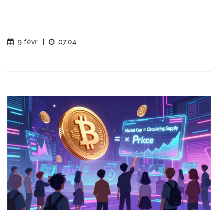
9 févr.
|
07:04