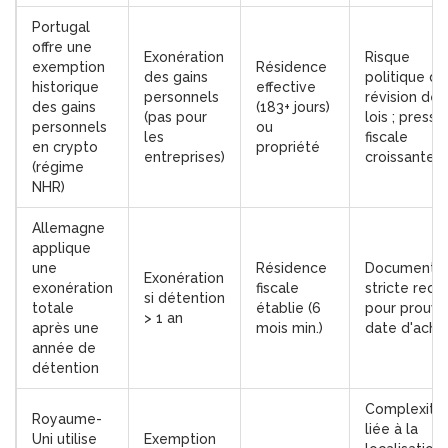
Portugal
offre
une
Exonération
Risque
exemption
Résidence
des gains
politique de
historique
effective
personnels
révision des
des gains
(183+ jours)
(pas pour
lois ; pressi
personnels
ou
les
fiscale
en crypto
propriété
entreprises)
croissante
(régime
NHR)
Allemagne
applique
une
Résidence
Documentat
Exonération
exonération
fiscale
stricte requ
si détention
totale
établie (6
pour prouve
> 1 an
après une
mois min.)
date d'acha
année de
détention
Complexité
Royaume-
liée à la
Uni
utilise
Exemption