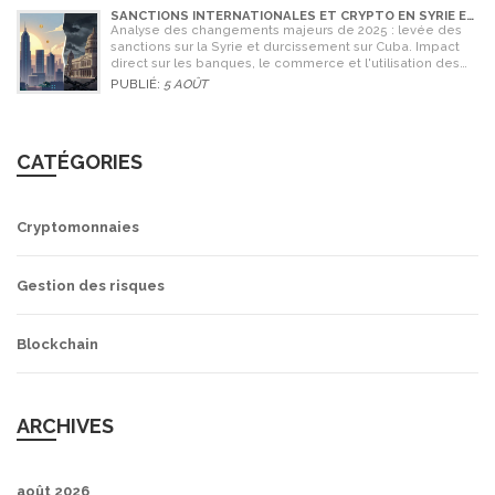
SANCTIONS INTERNATIONALES ET CRYPTO EN SYRIE ET
CUBA : L'IMPACT MAJEUR DE 2025
Analyse des changements majeurs de 2025 : levée des
sanctions sur la Syrie et durcissement sur Cuba. Impact
direct sur les banques, le commerce et l'utilisation des
cryptomonnaies comme Bitcoin.
PUBLIÉ:
5 AOÛT
CATÉGORIES
Cryptomonnaies
Gestion des risques
Blockchain
ARCHIVES
août 2026