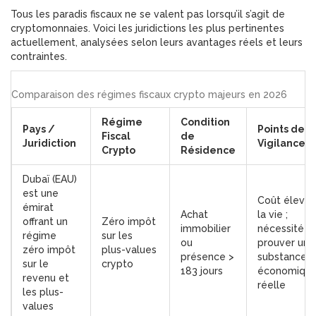
Tous les paradis fiscaux ne se valent pas lorsqu’il s’agit de
cryptomonnaies. Voici les juridictions les plus pertinentes
actuellement, analysées selon leurs avantages réels et leurs
contraintes.
Comparaison des régimes fiscaux crypto majeurs en 2026
Régime
Condition
Pays /
Points de
Fiscal
de
Juridiction
Vigilance
Crypto
Résidence
Dubaï (EAU)
est
une
Coût élevé 
émirat
Achat
la vie ;
offrant un
Zéro impôt
immobilier
nécessité d
régime
sur les
ou
prouver une
zéro impôt
plus-values
présence >
substance
sur le
crypto
183 jours
économiqu
revenu et
réelle
les plus-
values