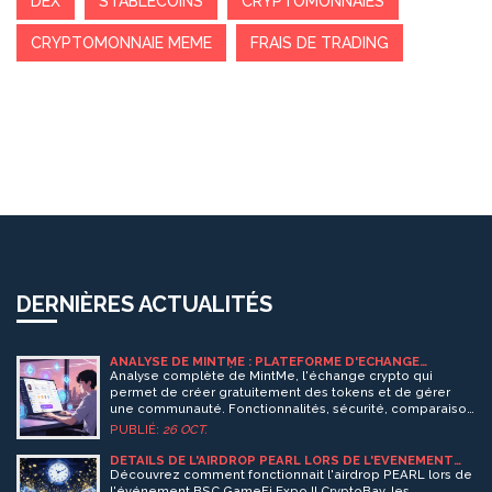
DEX
STABLECOINS
CRYPTOMONNAIES
CRYPTOMONNAIE MEME
FRAIS DE TRADING
DERNIÈRES ACTUALITÉS
ANALYSE DE MINTME : PLATEFORME D'ÉCHANGE
CRYPTO ET DE CRÉATION DE TOKENS
Analyse complète de MintMe, l'échange crypto qui
permet de créer gratuitement des tokens et de gérer
une communauté. Fonctionnalités, sécurité, comparaison
et FAQ.
PUBLIÉ:
26 OCT.
DÉTAILS DE L'AIRDROP PEARL LORS DE L'ÉVÉNEMENT
BSC GAMEFI EXPO II CRYPTOBAY
Découvrez comment fonctionnait l'airdrop PEARL lors de
l'événement BSC GameFi Expo II CryptoBay, les