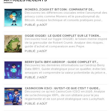
MONERO, ZCASH ET BITCOIN : COMPARATIF DE
L'ANONYMAT EN 2026
Découvrez les différences cruciales entre l'anonymat des
privacy coins comme Monero et le pseudonymat du
Bitcoin. Analyse technique et conseils pratiques pour
2026.
PUBLIÉ:
9 AOÛT
OGGIE (OGGIE) : LE GUIDE COMPLET SUR LE TOKEN
MEME DE LA GRENOUILLE
Découvrez tout sur Oggie (OGGIE), le token meme inspiré
de la grenouille de Robert Crumb. Analyse des risques,
guide d'achat et comparaison avec Pepe.
PUBLIÉ:
3 AOÛT
BERRY DATA (BRY) AIRDROP : GUIDE COMPLET ET
STRATÉGIES POUR NE RIEN RATER
Découvrez les dernières informations sur l'airdrop Berry
Data (BRY). Guide stratégique pour se qualifier, éviter les
arnaques et comprendre la valeur potentielle du jeton en
2026.
PUBLIÉ:
7 AOÛT
CASINOCOIN (CSC) : QU'EST-CE QUE C'EST ? GUIDE
COMPLET, TOKENOMICS ET AVENIR EN 2026
Découvrez ce qu'est CasinoCoin (CSC) en 2026. Analyse
de sa technologie XRPL, de son utilitaire pour le jeu
réglementé et de son pivot stratégique vers LuckyHash.
PUBLIÉ:
6 AOÛT