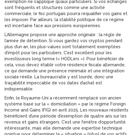
exemption ne s’applique qu’aux particuliers. Si vos échanges
sont fréquents et structurés comme une activité
commerciale, le fisc portugais pourra requalifier vos gains et
les imposer. Par ailleurs, la stabilité politique de ce régime
est incertaine face aux pressions européennes.
L’Allemagne propose une approche originale : la règle de
l’année de détention. Si vous gardez vos cryptos pendant
plus d’un an, les plus-values sont totalement exemptées
d’impôt pour les particuliers. C’est excellent pour les
investisseurs long terme (« HODLers »). Pour bénéficier de
cela, vous devez établir votre résidence fiscale allemande,
ce qui demande une présence minimale et une intégration
sociale réelle. La bureaucratie y est lourde, donc une
traçabilité impeccable de vos dates d’achat est
indispensable.
Enfin, le Royaume-Uni a récemment remplacé son ancien
système basé sur la « domiciliation » par le régime Foreign
Income and Gains (FIG) en avril 2025. Les nouveaux résidents
bénéficient d’une période d’exemption de quatre ans sur les
revenus et gains étrangers. C’est une fenêtre d’opportunité
intéressante, mais elle demande une expertise technique
pointue pour déterminer la « situation » (situs) de vos actifs