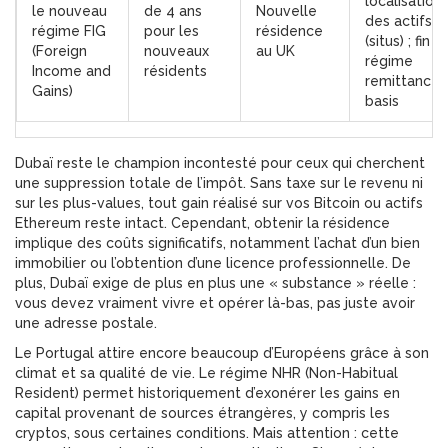
localisation
le nouveau
de 4 ans
Nouvelle
des actifs
régime FIG
pour les
résidence
(situs) ; fin d
(Foreign
nouveaux
au UK
régime
Income and
résidents
remittance
Gains)
basis
Dubaï reste le champion incontesté pour ceux qui cherchent
une suppression totale de l’impôt. Sans taxe sur le revenu ni
sur les plus-values, tout gain réalisé sur vos
Bitcoin
ou
actifs
Ethereum
reste intact. Cependant, obtenir la résidence
implique des coûts significatifs, notamment l’achat d’un bien
immobilier ou l’obtention d’une licence professionnelle. De
plus, Dubaï exige de plus en plus une « substance » réelle :
vous devez vraiment vivre et opérer là-bas, pas juste avoir
une adresse postale.
Le Portugal attire encore beaucoup d’Européens grâce à son
climat et sa qualité de vie. Le régime NHR (Non-Habitual
Resident) permet historiquement d’exonérer les gains en
capital provenant de sources étrangères, y compris les
cryptos, sous certaines conditions. Mais attention : cette