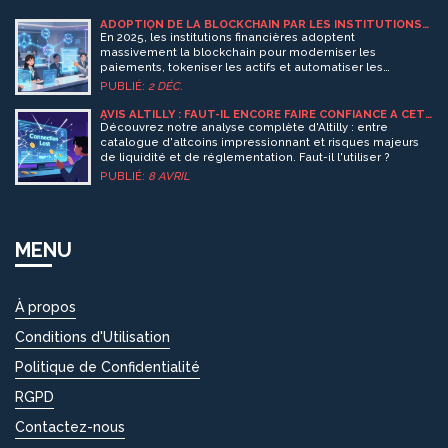
ADOPTION DE LA BLOCKCHAIN PAR LES INSTITUTIONS
FINANCIÈRES EN 2025
En 2025, les institutions financières adoptent
massivement la blockchain pour moderniser les
paiements, tokeniser les actifs et automatiser les
contrats. Plus qu'une technologie, elle devient
PUBLIÉ:
2 DÉC.
l'infrastructure de la finance du futur.
AVIS ALTILLY : FAUT-IL ENCORE FAIRE CONFIANCE À CET
ÉCHANGE DE CRYPTO ?
Découvrez notre analyse complète d'Altilly : entre
catalogue d'altcoins impressionnant et risques majeurs
de liquidité et de réglementation. Faut-il l'utiliser ?
PUBLIÉ:
8 AVRIL
MENU
À propos
Conditions d'Utilisation
Politique de Confidentialité
RGPD
Contactez-nous