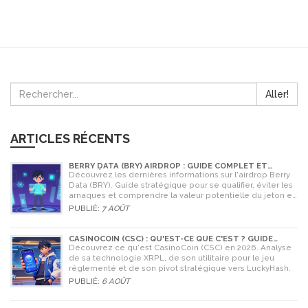
Aller!
ARTICLES RÉCENTS
BERRY DATA (BRY) AIRDROP : GUIDE COMPLET ET
STRATÉGIES POUR NE RIEN RATER
Découvrez les dernières informations sur l'airdrop Berry
Data (BRY). Guide stratégique pour se qualifier, éviter les
arnaques et comprendre la valeur potentielle du jeton en
2026.
PUBLIÉ:
7 AOÛT
CASINOCOIN (CSC) : QU'EST-CE QUE C'EST ? GUIDE
COMPLET, TOKENOMICS ET AVENIR EN 2026
Découvrez ce qu'est CasinoCoin (CSC) en 2026. Analyse
de sa technologie XRPL, de son utilitaire pour le jeu
réglementé et de son pivot stratégique vers LuckyHash.
PUBLIÉ:
6 AOÛT