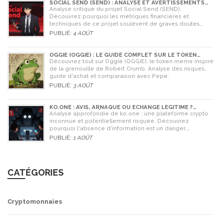
SOCIAL SEND (SEND) : ANALYSE ET AVERTISSEMENTS
CRITIQUES POUR 2026
Analyse critique du projet Social Send (SEND).
Découvrez pourquoi les métriques financières et
techniques de ce projet soulèvent de graves doutes
quant à sa légitimité en 2026.
PUBLIÉ:
4 AOÛT
OGGIE (OGGIE) : LE GUIDE COMPLET SUR LE TOKEN
MEME DE LA GRENOUILLE
Découvrez tout sur Oggie (OGGIE), le token meme inspiré
de la grenouille de Robert Crumb. Analyse des risques,
guide d'achat et comparaison avec Pepe.
PUBLIÉ:
3 AOÛT
KO.ONE : AVIS, ARNAQUE OU ÉCHANGE LÉGITIME ?
ANALYSE COMPLÈTE
Analyse approfondie de ko.one : une plateforme crypto
inconnue et potentiellement risquée. Découvrez
pourquoi l'absence d'information est un danger,
comparez avec Coinone et apprenez à vérifier la sécurité
PUBLIÉ:
1 AOÛT
de tout échange.
CATÉGORIES
Cryptomonnaies