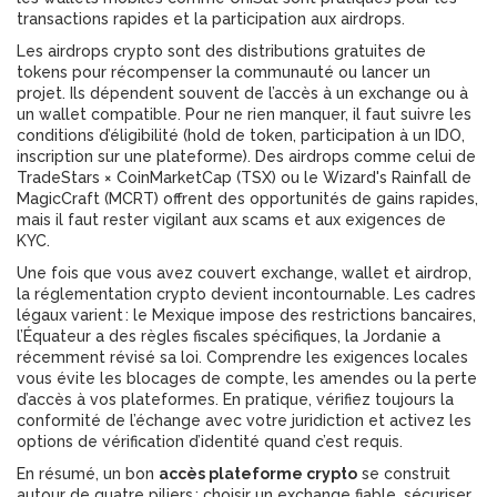
transactions rapides et la participation aux airdrops.
Les
airdrops crypto
sont des distributions gratuites de
tokens pour récompenser la communauté ou lancer un
projet. Ils dépendent souvent de l’accès à un exchange ou à
un wallet compatible. Pour ne rien manquer, il faut suivre les
conditions d’éligibilité (hold de token, participation à un IDO,
inscription sur une plateforme). Des airdrops comme celui de
TradeStars × CoinMarketCap (TSX) ou le Wizard's Rainfall de
MagicCraft (MCRT) offrent des opportunités de gains rapides,
mais il faut rester vigilant aux scams et aux exigences de
KYC.
Une fois que vous avez couvert exchange, wallet et airdrop,
la
réglementation crypto
devient incontournable. Les cadres
légaux varient : le Mexique impose des restrictions bancaires,
l’Équateur a des règles fiscales spécifiques, la Jordanie a
récemment révisé sa loi. Comprendre les exigences locales
vous évite les blocages de compte, les amendes ou la perte
d’accès à vos plateformes. En pratique, vérifiez toujours la
conformité de l’échange avec votre juridiction et activez les
options de vérification d’identité quand c’est requis.
En résumé, un bon
accès plateforme crypto
se construit
autour de quatre piliers : choisir un exchange fiable, sécuriser