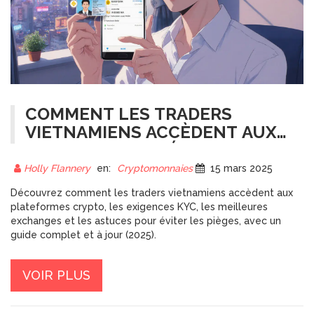
COMMENT LES TRADERS
VIETNAMIENS ACCÈDENT AUX
PLATEFORMES D'ÉCHANGE
CRYPTO
Holly Flannery
en:
Cryptomonnaies
15 mars 2025
Découvrez comment les traders vietnamiens accèdent aux
plateformes crypto, les exigences KYC, les meilleures
exchanges et les astuces pour éviter les pièges, avec un
guide complet et à jour (2025).
VOIR PLUS