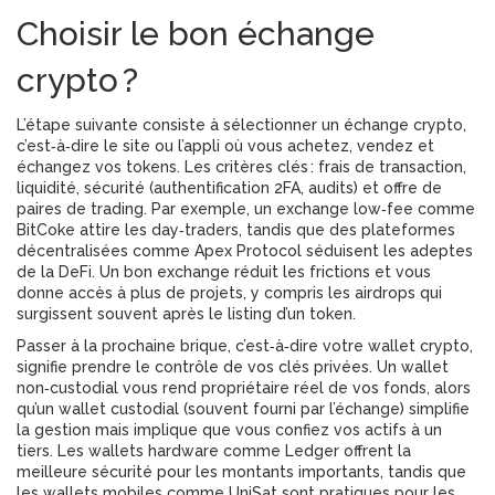
Choisir le bon
échange
crypto
?
L’étape suivante consiste à sélectionner un
échange crypto
,
c’est‑à‑dire le site ou l’appli où vous achetez, vendez et
échangez vos tokens. Les critères clés : frais de transaction,
liquidité, sécurité (authentification 2FA, audits) et offre de
paires de trading. Par exemple, un exchange low‑fee comme
BitCoke attire les day‑traders, tandis que des plateformes
décentralisées comme Apex Protocol séduisent les adeptes
de la DeFi. Un bon exchange réduit les frictions et vous
donne accès à plus de projets, y compris les airdrops qui
surgissent souvent après le listing d’un token.
Passer à la prochaine brique, c’est‑à‑dire votre
wallet crypto
,
signifie prendre le contrôle de vos clés privées. Un wallet
non‑custodial vous rend propriétaire réel de vos fonds, alors
qu’un wallet custodial (souvent fourni par l’échange) simplifie
la gestion mais implique que vous confiez vos actifs à un
tiers. Les wallets hardware comme Ledger offrent la
meilleure sécurité pour les montants importants, tandis que
les wallets mobiles comme UniSat sont pratiques pour les