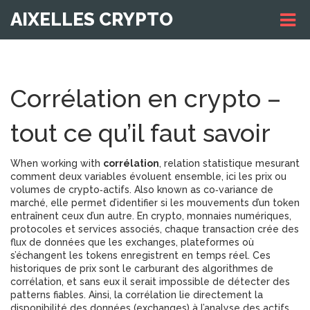
AIXELLES CRYPTO
Corrélation en crypto –
tout ce qu’il faut savoir
When working with
corrélation
,
relation statistique mesurant
comment deux variables évoluent ensemble, ici les prix ou
volumes de crypto‑actifs
. Also known as
co‑variance de
marché
, elle permet d’identifier si les mouvements d’un token
entraînent ceux d’un autre. En
crypto
,
monnaies numériques,
protocoles et services associés
, chaque transaction crée des
flux de données que les
exchanges
,
plateformes où
s’échangent les tokens
enregistrent en temps réel. Ces
historiques de prix sont le carburant des algorithmes de
corrélation, et sans eux il serait impossible de détecter des
patterns fiables. Ainsi, la corrélation lie directement la
disponibilité des données (exchanges) à l’analyse des actifs