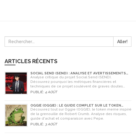
Aller!
ARTICLES RÉCENTS
SOCIAL SEND (SEND) : ANALYSE ET AVERTISSEMENTS
CRITIQUES POUR 2026
Analyse critique du projet Social Send (SEND).
Découvrez pourquoi les métriques financières et
techniques de ce projet soulèvent de graves doutes
quant à sa légitimité en 2026.
PUBLIÉ:
4 AOÛT
OGGIE (OGGIE) : LE GUIDE COMPLET SUR LE TOKEN
MEME DE LA GRENOUILLE
Découvrez tout sur Oggie (OGGIE), le token meme inspiré
de la grenouille de Robert Crumb. Analyse des risques,
guide d'achat et comparaison avec Pepe.
PUBLIÉ:
3 AOÛT