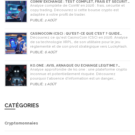
COINW EXCHANGE : TEST COMPLET, FRAIS ET SÉCURITÉ
EN 2026
Analyse complète de CoinW en 2026 : frais, sécurité et
copy trading. Découvrez si cette bourse crypto est
adaptée à votre profil de trader.
PUBLIÉ:
2 AOÛT
CASINOCOIN (CSC) : QU'EST-CE QUE C'EST ? GUIDE
COMPLET, TOKENOMICS ET AVENIR EN 2026
Découvrez ce qu'est CasinoCoin (CSC) en 2026. Analyse
de sa technologie XRPL, de son utilitaire pour le jeu
réglementé et de son pivot stratégique vers LuckyHash.
PUBLIÉ:
6 AOÛT
KO.ONE : AVIS, ARNAQUE OU ÉCHANGE LÉGITIME ?
ANALYSE COMPLÈTE
Analyse approfondie de ko.one : une plateforme crypto
inconnue et potentiellement risquée. Découvrez
pourquoi l'absence d'information est un danger,
comparez avec Coinone et apprenez à vérifier la sécurité
PUBLIÉ:
1 AOÛT
de tout échange.
CATÉGORIES
Cryptomonnaies