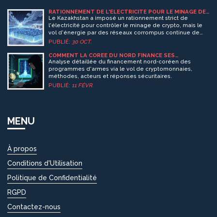
RATIONNEMENT DE L'ÉLECTRICITÉ POUR LE MINAGE DE
CRYPTO DANS LE KAZAKHSTAN
Le Kazakhstan a imposé un rationnement strict de
l'électricité pour contrôler le minage de crypto, mais le
vol d'énergie par des réseaux corrompus continue de
déstabiliser le pays. Les mineurs légaux peinent à
PUBLIÉ:
30 OCT.
survivre, tandis que les foyers paient le prix fort.
COMMENT LA CORÉE DU NORD FINANCE SES
PROGRAMMES D'ARMES AVEC DES CRYPTOMONNAIES
Analyse détaillée du financement nord‑coréen des
VOLÉES
programmes d'armes via le vol de cryptomonnaies,
méthodes, acteurs et réponses sécuritaires.
PUBLIÉ:
11 FÉVR.
MENU
À propos
Conditions d'Utilisation
Politique de Confidentialité
RGPD
Contactez-nous