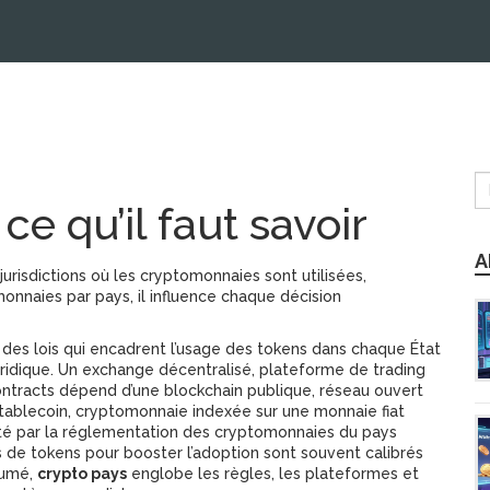
ce qu’il faut savoir
A
jurisdictions où les cryptomonnaies sont utilisées,
onnaies par pays
, il influence chaque décision
des lois qui encadrent l’usage des tokens dans chaque État
uridique. Un
exchange décentralisé
,
plateforme de trading
ontracts
dépend d’une
blockchain publique
,
réseau ouvert
tablecoin
,
cryptomonnaie indexée sur une monnaie fiat
é par la
réglementation des cryptomonnaies
du pays
es de tokens pour booster l’adoption
sont souvent calibrés
sumé,
crypto pays
englobe les règles, les plateformes et