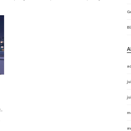
G
B
A
a
ju
ju
5
m
n
av