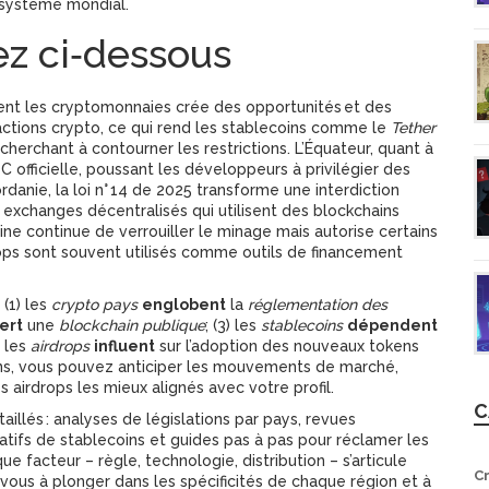
osystème mondial.
ez ci‑dessous
tent les cryptomonnaies crée des opportunités et des
sactions crypto, ce qui rend les stablecoins comme le
Tether
cherchant à contourner les restrictions. L’Équateur, quant à
C officielle, poussant les développeurs à privilégier des
anie, la loi n° 14 de 2025 transforme une interdiction
 exchanges décentralisés qui utilisent des blockchains
hine continue de verrouiller le minage mais autorise certains
rops sont souvent utilisés comme outils de financement
 (1) les
crypto pays
englobent
la
réglementation des
ert
une
blockchain publique
; (3) les
stablecoins
dépendent
) les
airdrops
influent
sur l’adoption des nouveaux tokens
ons, vous pouvez anticiper les mouvements de marché,
s airdrops les mieux alignés avec votre profil.
C
aillés : analyses de législations par pays, revues
atifs de stablecoins et guides pas à pas pour réclamer les
facteur – règle, technologie, distribution – s’articule
C
vous à plonger dans les spécificités de chaque région et à