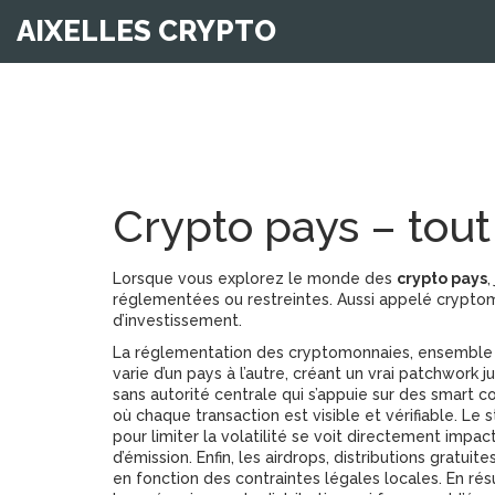
AIXELLES CRYPTO
Crypto pays – tout 
Lorsque vous explorez le monde des
crypto pays
,
réglementées ou restreintes
. Aussi appelé
cryptom
d’investissement.
La
réglementation des cryptomonnaies
,
ensemble 
varie d’un pays à l’autre, créant un vrai patchwork j
sans autorité centrale qui s’appuie sur des smart c
où chaque transaction est visible et vérifiable
. Le
s
pour limiter la volatilité
se voit directement impact
d’émission. Enfin, les
airdrops
,
distributions gratuit
en fonction des contraintes légales locales. En ré