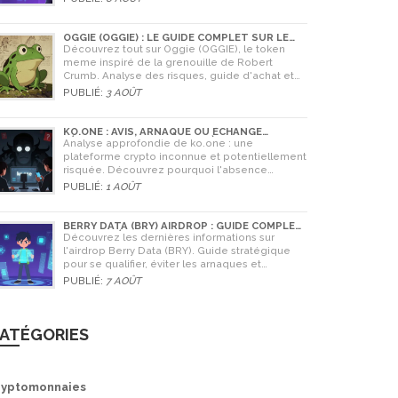
en 2026.
OGGIE (OGGIE) : LE GUIDE COMPLET SUR LE
TOKEN MEME DE LA GRENOUILLE
Découvrez tout sur Oggie (OGGIE), le token
meme inspiré de la grenouille de Robert
Crumb. Analyse des risques, guide d'achat et
comparaison avec Pepe.
PUBLIÉ:
3 AOÛT
KO.ONE : AVIS, ARNAQUE OU ÉCHANGE
LÉGITIME ? ANALYSE COMPLÈTE
Analyse approfondie de ko.one : une
plateforme crypto inconnue et potentiellement
risquée. Découvrez pourquoi l'absence
d'information est un danger, comparez avec
PUBLIÉ:
1 AOÛT
Coinone et apprenez à vérifier la sécurité de
tout échange.
BERRY DATA (BRY) AIRDROP : GUIDE COMPLET
ET STRATÉGIES POUR NE RIEN RATER
Découvrez les dernières informations sur
l'airdrop Berry Data (BRY). Guide stratégique
pour se qualifier, éviter les arnaques et
comprendre la valeur potentielle du jeton en
PUBLIÉ:
7 AOÛT
2026.
ATÉGORIES
ryptomonnaies