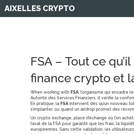
AIXELLES CRYPTO
FSA – Tout ce qu’il 
finance crypto et l
When working with
FSA
,
l’organisme qui encadre le
Autorité des Services Financiers
, it
vérifie la confo
En pratique, la
FSA
intervient dès qu’un nouveau to
s’implanter, ou quand un airdrop promet des réco
Un
crypto exchange
,
place d’échange où l’on ach
l’aval de la FSA pour garantir que les frais, la liqu
européennes. Sans cette validation, les utilisateu