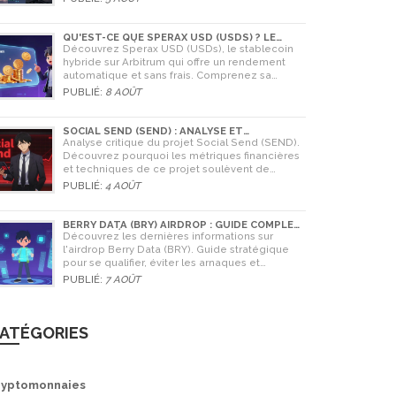
cryptomonnaies comme Bitcoin.
QU'EST-CE QUE SPERAX USD (USDS) ? LE
STABLECOIN À RENDEMENT AUTOMATIQUE
Découvrez Sperax USD (USDs), le stablecoin
hybride sur Arbitrum qui offre un rendement
automatique et sans frais. Comprenez sa
technologie, ses risques et comment l'utiliser
PUBLIÉ:
8 AOÛT
en 2026.
SOCIAL SEND (SEND) : ANALYSE ET
AVERTISSEMENTS CRITIQUES POUR 2026
Analyse critique du projet Social Send (SEND).
Découvrez pourquoi les métriques financières
et techniques de ce projet soulèvent de
graves doutes quant à sa légitimité en 2026.
PUBLIÉ:
4 AOÛT
BERRY DATA (BRY) AIRDROP : GUIDE COMPLET
ET STRATÉGIES POUR NE RIEN RATER
Découvrez les dernières informations sur
l'airdrop Berry Data (BRY). Guide stratégique
pour se qualifier, éviter les arnaques et
comprendre la valeur potentielle du jeton en
PUBLIÉ:
7 AOÛT
2026.
ATÉGORIES
ryptomonnaies