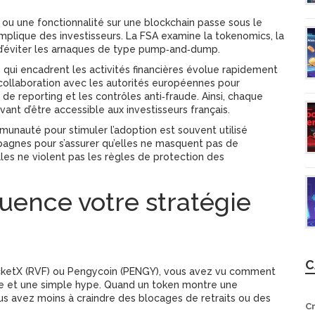
ou une fonctionnalité sur une blockchain
passe sous le
plique des investisseurs. La FSA examine la tokenomics, la
 d’éviter les arnaques de type pump‑and‑dump.
 qui encadrent les activités financières
évolue rapidement
e collaboration avec les autorités européennes pour
de reporting et les contrôles anti‑fraude. Ainsi, chaque
ant d’être accessible aux investisseurs français.
mmunauté pour stimuler l’adoption
est souvent utilisé
pagnes pour s’assurer qu’elles ne masquent pas de
lles ne violent pas les règles de protection des
uence votre stratégie
C
ocketX (RVF) ou Pengycoin (PENGY), vous avez vu comment
able et une simple hype. Quand un token montre une
us avez moins à craindre des blocages de retraits ou des
C