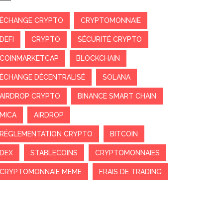
ÉCHANGE CRYPTO
CRYPTOMONNAIE
DEFI
CRYPTO
SÉCURITÉ CRYPTO
COINMARKETCAP
BLOCKCHAIN
ÉCHANGE DÉCENTRALISÉ
SOLANA
AIRDROP CRYPTO
BINANCE SMART CHAIN
MICA
AIRDROP
RÉGLEMENTATION CRYPTO
BITCOIN
DEX
STABLECOINS
CRYPTOMONNAIES
CRYPTOMONNAIE MEME
FRAIS DE TRADING