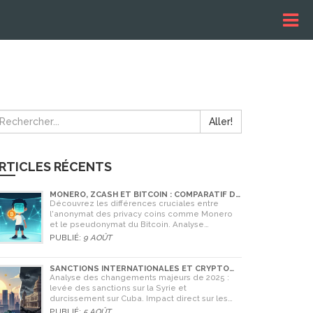
Aller!
RTICLES RÉCENTS
MONERO, ZCASH ET BITCOIN : COMPARATIF DE
L'ANONYMAT EN 2026
Découvrez les différences cruciales entre
l'anonymat des privacy coins comme Monero
et le pseudonymat du Bitcoin. Analyse
technique et conseils pratiques pour 2026.
PUBLIÉ:
9 AOÛT
SANCTIONS INTERNATIONALES ET CRYPTO
EN SYRIE ET CUBA : L'IMPACT MAJEUR DE 2025
Analyse des changements majeurs de 2025 :
levée des sanctions sur la Syrie et
durcissement sur Cuba. Impact direct sur les
banques, le commerce et l'utilisation des
PUBLIÉ:
5 AOÛT