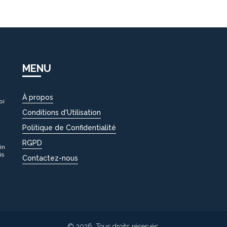
MENU
À propos
oi
Conditions d'Utilisation
Politique de Confidentialité
RGPD
in
is
Contactez-nous
X
© 2026. Tous droits réservés.