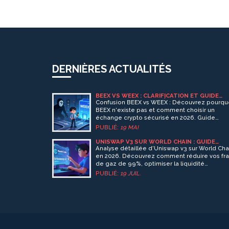
DERNIÈRES ACTUALITÉS
BEEX VS WEEX : CLARIFICATION ET GUIDE
POUR CHOISIR VOTRE ÉCHANGE CRYPTO EN
Confusion BEEX vs WEEX : Découvrez pourqu
2026
BEEX n'existe pas et comment choisir un
échange crypto sécurisé en 2026. Guide
complet sur la sécurité, les frais et les
PUBLIÉ:
19 MAI
alternatives fiables.
UNISWAP V3 SUR WORLD CHAIN : GUIDE
COMPLET ET ANALYSE POUR 2026
Analyse détaillée d'Uniswap v3 sur World Cha
en 2026. Découvrez comment réduire vos fra
de gaz de 99%, optimiser la liquidité
concentrée et naviguer les risques de ce DE
PUBLIÉ:
19 JUIL.
performant.