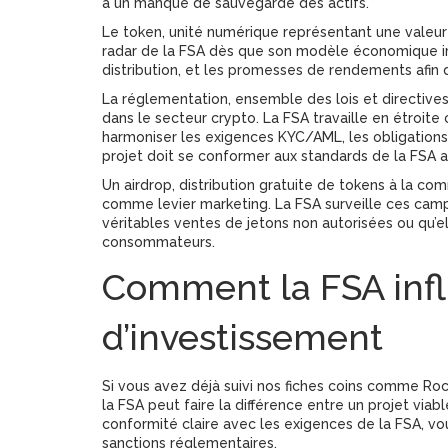
à un manque de sauvegarde des actifs.
Le
token
,
unité numérique représentant une valeur 
radar de la FSA dès que son modèle économique im
distribution, et les promesses de rendements afin
La
réglementation
,
ensemble des lois et directives
dans le secteur crypto. La FSA travaille en étroit
harmoniser les exigences KYC/AML, les obligations 
projet doit se conformer aux standards de la FSA av
Un
airdrop
,
distribution gratuite de tokens à la co
comme levier marketing. La FSA surveille ces cam
véritables ventes de jetons non autorisées ou qu’e
consommateurs.
Comment la FSA infl
d’investissement
Si vous avez déjà suivi nos fiches coins comme R
la FSA peut faire la différence entre un projet vi
conformité claire avec les exigences de la FSA, vo
sanctions réglementaires.