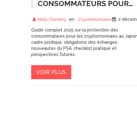
CONSOMMATEURS POUR
LES CRYPTOMONNAIES AU
JAPON : GUIDE COMPLET
Holly Flannery
en:
Cryptomonnaies
2 décembre 2024
2025
Guide complet 2025 sur la protection des
consommateurs pour les cryptomonnaies au Japon
cadre juridique, obligations des échanges,
nouveautés du PSA, checklist pratique et
perspectives futures.
VOIR PLUS