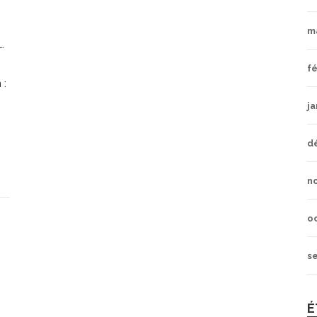
m
fé
 :
ja
d
n
o
s
É