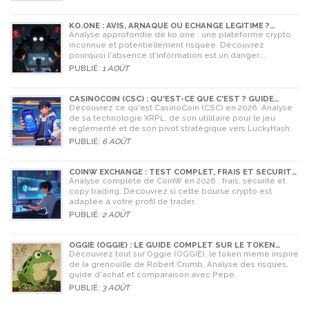
KO.ONE : AVIS, ARNAQUE OU ÉCHANGE LÉGITIME ?
ANALYSE COMPLÈTE
Analyse approfondie de ko.one : une plateforme crypto
inconnue et potentiellement risquée. Découvrez
pourquoi l'absence d'information est un danger,
comparez avec Coinone et apprenez à vérifier la sécurité
PUBLIÉ:
1 AOÛT
de tout échange.
CASINOCOIN (CSC) : QU'EST-CE QUE C'EST ? GUIDE
COMPLET, TOKENOMICS ET AVENIR EN 2026
Découvrez ce qu'est CasinoCoin (CSC) en 2026. Analyse
de sa technologie XRPL, de son utilitaire pour le jeu
réglementé et de son pivot stratégique vers LuckyHash.
PUBLIÉ:
6 AOÛT
COINW EXCHANGE : TEST COMPLET, FRAIS ET SÉCURITÉ
EN 2026
Analyse complète de CoinW en 2026 : frais, sécurité et
copy trading. Découvrez si cette bourse crypto est
adaptée à votre profil de trader.
PUBLIÉ:
2 AOÛT
OGGIE (OGGIE) : LE GUIDE COMPLET SUR LE TOKEN
MEME DE LA GRENOUILLE
Découvrez tout sur Oggie (OGGIE), le token meme inspiré
de la grenouille de Robert Crumb. Analyse des risques,
guide d'achat et comparaison avec Pepe.
PUBLIÉ:
3 AOÛT