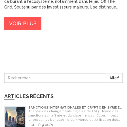
carburant à l'écosystème, notamment dans le jeu Off The
Grid. Soutenu par des investisseurs majeurs, il se distingue
par son approche réglementaire et son intégration concrète.
VOIR PLUS
Aller!
ARTICLES RÉCENTS
SANCTIONS INTERNATIONALES ET CRYPTO EN SYRIE ET
CUBA : L'IMPACT MAJEUR DE 2025
Analyse des changements majeurs de 2025 : levée des
sanctions sur la Syrie et durcissement sur Cuba. Impact
direct sur les banques, le commerce et l'utilisation des
cryptomonnaies comme Bitcoin.
PUBLIÉ:
5 AOÛT