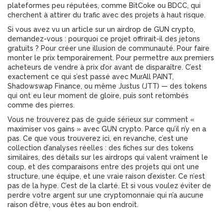
plateformes peu réputées, comme BitCoke ou BDCC, qui
cherchent à attirer du trafic avec des projets à haut risque.
Si vous avez vu un article sur un airdrop de GUN crypto,
demandez-vous : pourquoi ce projet offrirait-il des jetons
gratuits ? Pour créer une illusion de communauté. Pour faire
monter le prix temporairement. Pour permettre aux premiers
acheteurs de vendre à prix d’or avant de disparaître. C’est
exactement ce qui s’est passé avec MurAll PAINT,
Shadowswap Finance, ou même Justus (JTT) — des tokens
qui ont eu leur moment de gloire, puis sont retombés
comme des pierres.
Vous ne trouverez pas de guide sérieux sur comment «
maximiser vos gains » avec GUN crypto. Parce qu’il n’y en a
pas. Ce que vous trouverez ici, en revanche, c’est une
collection d’analyses réelles : des fiches sur des tokens
similaires, des détails sur les airdrops qui valent vraiment le
coup, et des comparaisons entre des projets qui ont une
structure, une équipe, et une vraie raison d’exister. Ce n’est
pas de la hype. C’est de la clarté. Et si vous voulez éviter de
perdre votre argent sur une cryptomonnaie qui n’a aucune
raison d’être, vous êtes au bon endroit.