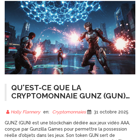
QU'EST-CE QUE LA
CRYPTOMONNAIE GUNZ (GUN)
? GUIDE COMPLET SUR
L'ÉCOSYSTÈME DE JEU
Holly Flannery
en:
Cryptomonnaies
31 octobre 2025
BLOCKCHAIN
GUNZ (GUN) est une blockchain dédiée aux jeux vidéo AAA,
conçue par Gunzilla Games pour permettre la possession
réelle d'objets dans les jeux. Son token GUN sert de