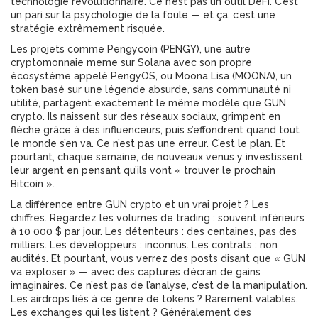
technologie révolutionnaire. Ce n’est pas un outil DeFi. C’est
un pari sur la psychologie de la foule — et ça, c’est une
stratégie extrêmement risquée.
Les projets comme
Pengycoin (PENGY)
,
une autre
cryptomonnaie meme sur Solana avec son propre
écosystème appelé PengyOS
, ou
Moona Lisa (MOONA)
,
un
token basé sur une légende absurde, sans communauté ni
utilité
, partagent exactement le même modèle que GUN
crypto. Ils naissent sur des réseaux sociaux, grimpent en
flèche grâce à des influenceurs, puis s’effondrent quand tout
le monde s’en va. Ce n’est pas une erreur. C’est le plan. Et
pourtant, chaque semaine, de nouveaux venus y investissent
leur argent en pensant qu’ils vont « trouver le prochain
Bitcoin ».
La différence entre GUN crypto et un vrai projet ? Les
chiffres. Regardez les volumes de trading : souvent inférieurs
à 10 000 $ par jour. Les détenteurs : des centaines, pas des
milliers. Les développeurs : inconnus. Les contrats : non
audités. Et pourtant, vous verrez des posts disant que « GUN
va exploser » — avec des captures d’écran de gains
imaginaires. Ce n’est pas de l’analyse, c’est de la manipulation.
Les airdrops liés à ce genre de tokens ? Rarement valables.
Les exchanges qui les listent ? Généralement des