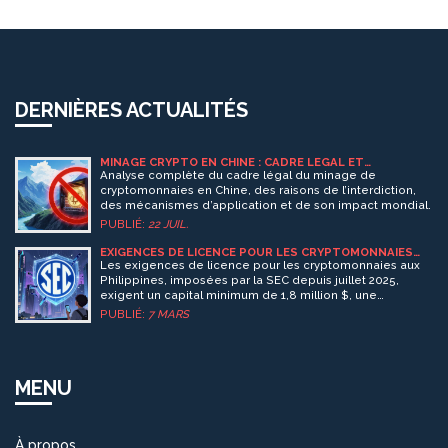
DERNIÈRES ACTUALITÉS
MINAGE CRYPTO EN CHINE : CADRE LÉGAL ET
RESTRICTIONS ACTUELLES
Analyse complète du cadre légal du minage de
cryptomonnaies en Chine, des raisons de l’interdiction,
des mécanismes d’application et de son impact mondial.
PUBLIÉ:
22 JUIL.
EXIGENCES DE LICENCE POUR LES CRYPTOMONNAIES
AUX PHILIPPINES SELON LA SEC
Les exigences de licence pour les cryptomonnaies aux
Philippines, imposées par la SEC depuis juillet 2025,
exigent un capital minimum de 1,8 million $, une
présence physique locale et une conformité stricte à
PUBLIÉ:
7 MARS
l'AML. Les plateformes non autorisées sont bloquées et
sanctionnées.
MENU
À propos