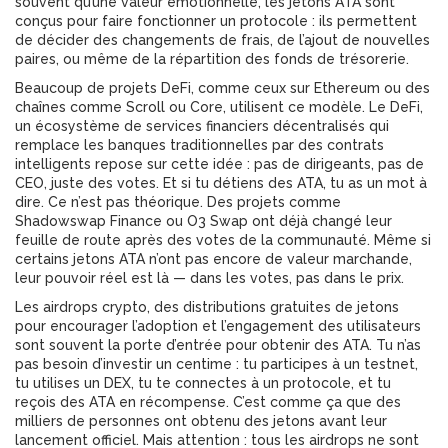
souvent qu’une valeur émotionnelle, les jetons ATA sont
conçus pour faire fonctionner un protocole : ils permettent
de décider des changements de frais, de l’ajout de nouvelles
paires, ou même de la répartition des fonds de trésorerie.
Beaucoup de projets DeFi, comme ceux sur Ethereum ou des
chaînes comme Scroll ou Core, utilisent ce modèle. Le
DeFi
,
un écosystème de services financiers décentralisés qui
remplace les banques traditionnelles par des contrats
intelligents
repose sur cette idée : pas de dirigeants, pas de
CEO, juste des votes. Et si tu détiens des ATA, tu as un mot à
dire. Ce n’est pas théorique. Des projets comme
Shadowswap Finance ou O3 Swap ont déjà changé leur
feuille de route après des votes de la communauté. Même si
certains jetons ATA n’ont pas encore de valeur marchande,
leur pouvoir réel est là — dans les votes, pas dans le prix.
Les
airdrops crypto
,
des distributions gratuites de jetons
pour encourager l’adoption et l’engagement des utilisateurs
sont souvent la porte d’entrée pour obtenir des ATA. Tu n’as
pas besoin d’investir un centime : tu participes à un testnet,
tu utilises un DEX, tu te connectes à un protocole, et tu
reçois des ATA en récompense. C’est comme ça que des
milliers de personnes ont obtenu des jetons avant leur
lancement officiel. Mais attention : tous les airdrops ne sont