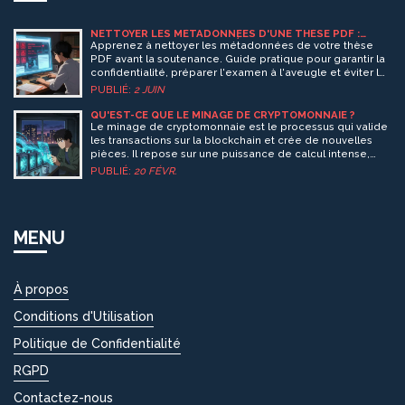
NETTOYER LES MÉTADONNÉES D'UNE THÈSE PDF :
GUIDE DE CONFIDENTIALITÉ AVANT SOUTENANCE
Apprenez à nettoyer les métadonnées de votre thèse
PDF avant la soutenance. Guide pratique pour garantir la
confidentialité, préparer l'examen à l'aveugle et éviter les
fuites d'informations sensibles.
PUBLIÉ:
2 JUIN
QU'EST-CE QUE LE MINAGE DE CRYPTOMONNAIE ?
Le minage de cryptomonnaie est le processus qui valide
les transactions sur la blockchain et crée de nouvelles
pièces. Il repose sur une puissance de calcul intense,
des machines spécialisées et un système de
PUBLIÉ:
20 FÉVR.
récompense. Bitcoin reste le plus connu, mais il
consomme beaucoup d'énergie. Voici comment ça
marche, et pourquoi ça compte.
MENU
À propos
Conditions d'Utilisation
Politique de Confidentialité
RGPD
Contactez-nous