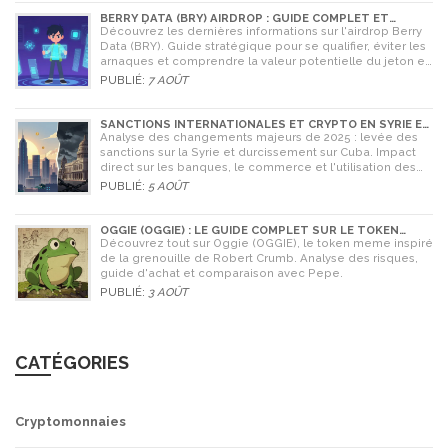
BERRY DATA (BRY) AIRDROP : GUIDE COMPLET ET
STRATÉGIES POUR NE RIEN RATER
Découvrez les dernières informations sur l'airdrop Berry
Data (BRY). Guide stratégique pour se qualifier, éviter les
arnaques et comprendre la valeur potentielle du jeton en
2026.
PUBLIÉ:
7 AOÛT
SANCTIONS INTERNATIONALES ET CRYPTO EN SYRIE ET
CUBA : L'IMPACT MAJEUR DE 2025
Analyse des changements majeurs de 2025 : levée des
sanctions sur la Syrie et durcissement sur Cuba. Impact
direct sur les banques, le commerce et l'utilisation des
cryptomonnaies comme Bitcoin.
PUBLIÉ:
5 AOÛT
OGGIE (OGGIE) : LE GUIDE COMPLET SUR LE TOKEN
MEME DE LA GRENOUILLE
Découvrez tout sur Oggie (OGGIE), le token meme inspiré
de la grenouille de Robert Crumb. Analyse des risques,
guide d'achat et comparaison avec Pepe.
PUBLIÉ:
3 AOÛT
CATÉGORIES
Cryptomonnaies