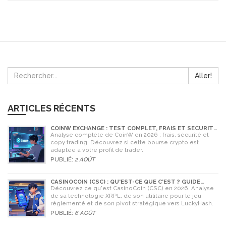
Aller!
ARTICLES RÉCENTS
COINW EXCHANGE : TEST COMPLET, FRAIS ET SÉCURITÉ
EN 2026
Analyse complète de CoinW en 2026 : frais, sécurité et
copy trading. Découvrez si cette bourse crypto est
adaptée à votre profil de trader.
PUBLIÉ:
2 AOÛT
CASINOCOIN (CSC) : QU'EST-CE QUE C'EST ? GUIDE
COMPLET, TOKENOMICS ET AVENIR EN 2026
Découvrez ce qu'est CasinoCoin (CSC) en 2026. Analyse
de sa technologie XRPL, de son utilitaire pour le jeu
réglementé et de son pivot stratégique vers LuckyHash.
PUBLIÉ:
6 AOÛT