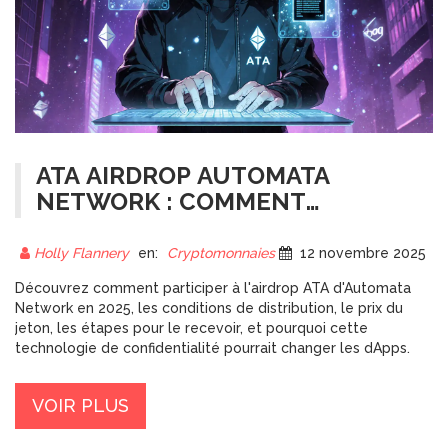
ATA AIRDROP AUTOMATA
NETWORK : COMMENT
RECEVOIR LES JETONS ATA
GRATUITEMENT ET
Holly Flannery
en:
Cryptomonnaies
12 novembre 2025
COMPRENDRE LA
Découvrez comment participer à l'airdrop ATA d'Automata
DISTRIBUTION
Network en 2025, les conditions de distribution, le prix du
jeton, les étapes pour le recevoir, et pourquoi cette
technologie de confidentialité pourrait changer les dApps.
VOIR PLUS