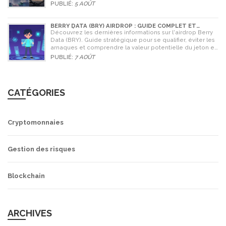
cryptomonnaies comme Bitcoin.
PUBLIÉ:
5 AOÛT
BERRY DATA (BRY) AIRDROP : GUIDE COMPLET ET
STRATÉGIES POUR NE RIEN RATER
Découvrez les dernières informations sur l'airdrop Berry
Data (BRY). Guide stratégique pour se qualifier, éviter les
arnaques et comprendre la valeur potentielle du jeton en
2026.
PUBLIÉ:
7 AOÛT
CATÉGORIES
Cryptomonnaies
Gestion des risques
Blockchain
ARCHIVES