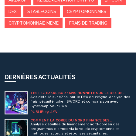
AIRDROP
RÉGLEMENTATION CRYPTO
BITCOIN
DEX
STABLECOINS
CRYPTOMONNAIES
CRYPTOMONNAIE MEME
FRAIS DE TRADING
DERNIÈRES ACTUALITÉS
TESTEZ EZKALIBUR : AVIS HONNÊTE SUR LE DEX DE
ZKSYNC EN 2026
Avis détaillé sur eZKalibur, le DEX de zkSync. Analyse des
frais, sécurité, token SWORD et comparaison avec
SyncSwap pour 2026.
PUBLIÉ:
19 JUIN
COMMENT LA CORÉE DU NORD FINANCE SES
PROGRAMMES D'ARMES AVEC DES CRYPTOMONNAIES
Analyse détaillée du financement nord‑coréen des
VOLÉES
programmes d'armes via le vol de cryptomonnaies,
méthodes, acteurs et réponses sécuritaires.