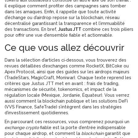
tokens aux utilisateurs
constitue un autre axe de son travail :
il explique comment profiter des campagnes sans tomber
dans les arnaques. Enfin, il rappelle que toute activité
d’échange ou d’airdrop repose sur la
blockchain
,
réseau
décentralisé garantissant la transparence et l’immuabilité
des transactions
. En bref,
Justus JTT
combine ces trois piliers
pour offrir une vue d’ensemble fiable et actionnable.
Ce que vous allez découvrir
Dans la sélection d’articles ci‑dessous, vous trouverez des
revues détaillées d’exchanges comme RocketX, BitCoke ou
Apex Protocol, ainsi que des guides sur les airdrops majeurs
(TradeStars, MagicCraft, Moniwar). Chaque texte reprend les
critères que Justus JTT met en avant : frais de trading,
mécanismes de sécurité, tokenomics, et impact de la
régulation locale (Mexique, Jordanie, Équateur). Vous verrez
aussi comment la blockchain publique et les solutions DeFi
(VVS Finance, SafeTrade) s’intègrent dans les stratégies
d’investissement quotidiennes.
En parcourant ces ressources, vous comprenez pourquoi un
exchange crypto
fiable est la porte d’entrée indispensable
pour chaque airdrop, et comment la
blockchain
garantit que