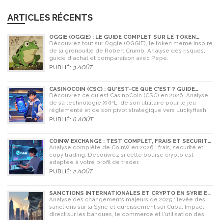
ARTICLES RÉCENTS
OGGIE (OGGIE) : LE GUIDE COMPLET SUR LE TOKEN
MEME DE LA GRENOUILLE
Découvrez tout sur Oggie (OGGIE), le token meme inspiré
de la grenouille de Robert Crumb. Analyse des risques,
guide d'achat et comparaison avec Pepe.
PUBLIÉ:
3 AOÛT
CASINOCOIN (CSC) : QU'EST-CE QUE C'EST ? GUIDE
COMPLET, TOKENOMICS ET AVENIR EN 2026
Découvrez ce qu'est CasinoCoin (CSC) en 2026. Analyse
de sa technologie XRPL, de son utilitaire pour le jeu
réglementé et de son pivot stratégique vers LuckyHash.
PUBLIÉ:
6 AOÛT
COINW EXCHANGE : TEST COMPLET, FRAIS ET SÉCURITÉ
EN 2026
Analyse complète de CoinW en 2026 : frais, sécurité et
copy trading. Découvrez si cette bourse crypto est
adaptée à votre profil de trader.
PUBLIÉ:
2 AOÛT
SANCTIONS INTERNATIONALES ET CRYPTO EN SYRIE ET
CUBA : L'IMPACT MAJEUR DE 2025
Analyse des changements majeurs de 2025 : levée des
sanctions sur la Syrie et durcissement sur Cuba. Impact
direct sur les banques, le commerce et l'utilisation des