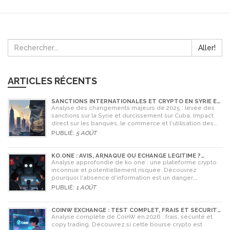
Aller!
ARTICLES RÉCENTS
SANCTIONS INTERNATIONALES ET CRYPTO EN SYRIE ET
CUBA : L'IMPACT MAJEUR DE 2025
Analyse des changements majeurs de 2025 : levée des
sanctions sur la Syrie et durcissement sur Cuba. Impact
direct sur les banques, le commerce et l'utilisation des
cryptomonnaies comme Bitcoin.
PUBLIÉ:
5 AOÛT
KO.ONE : AVIS, ARNAQUE OU ÉCHANGE LÉGITIME ?
ANALYSE COMPLÈTE
Analyse approfondie de ko.one : une plateforme crypto
inconnue et potentiellement risquée. Découvrez
pourquoi l'absence d'information est un danger,
comparez avec Coinone et apprenez à vérifier la sécurité
PUBLIÉ:
1 AOÛT
de tout échange.
COINW EXCHANGE : TEST COMPLET, FRAIS ET SÉCURITÉ
EN 2026
Analyse complète de CoinW en 2026 : frais, sécurité et
copy trading. Découvrez si cette bourse crypto est