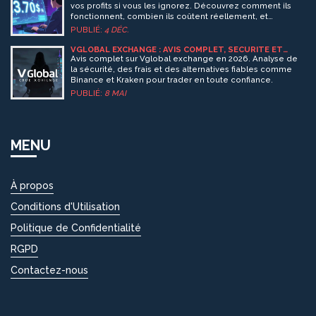
BLOCKCHAIN
vos profits si vous les ignorez. Découvrez comment ils
fonctionnent, combien ils coûtent réellement, et
comment les réduire sur les marchés de cryptomonnaies
PUBLIÉ:
4 DÉC.
en 2025.
VGLOBAL EXCHANGE : AVIS COMPLET, SÉCURITÉ ET
ALTERNATIVES EN 2026
Avis complet sur Vglobal exchange en 2026. Analyse de
la sécurité, des frais et des alternatives fiables comme
Binance et Kraken pour trader en toute confiance.
PUBLIÉ:
8 MAI
MENU
À propos
Conditions d'Utilisation
Politique de Confidentialité
RGPD
Contactez-nous