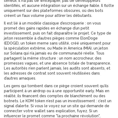
sérieux. Il n’a pas de whitepaper, pas de développeurs
identifiés, et aucune intégration sur un échange fiable. Il flotte
uniquement sur des plateformes obscures, où des bots
créent un faux volume pour attirer les débutants.
Il est lié à un modèle classique d’escroquerie : on vous
promet des gains rapides en échange d’un petit
investissement, puis on fait disparaître le projet. Ce type de
jeton ressemble à d’autres pièges comme
ElonDoge
(EDOGE)
,
un token meme sans utilité, créé uniquement pour
la spéculation extrême
, ou
Made in America (MIA)
,
un jeton
sur Solana qui n’a jamais eu de communauté réelle
. Tous
partagent la même structure : un nom accrocheur, des
promesses vagues, et une absence totale de transparence.
Les autorités n’en parlent jamais, les audits sont absents, et
les adresses de contrat sont souvent réutilisées dans
d’autres arnaques.
Les gens qui tombent dans ce piège croient souvent qu’ils
participent à un airdrop ou à une opportunité early. Mais en
réalité, ils financent des comptes de blanchiment ou des
botnets. Le KOM token n’est pas un investissement : c’est un
signal d’alerte. Si vous le voyez sur un site qui demande de
connecter votre wallet sans explication, fuyez. Si un
influencer le promet comme "la prochaine révolution",