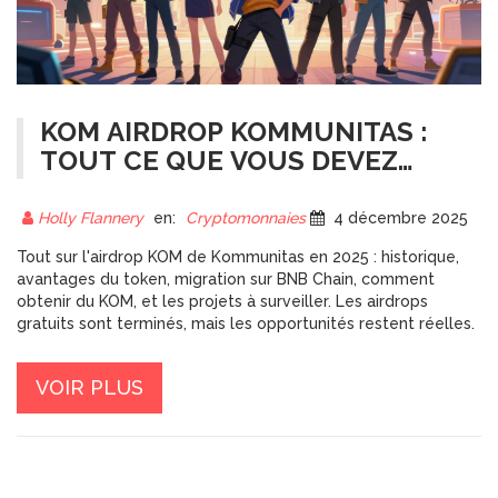
KOM AIRDROP KOMMUNITAS :
TOUT CE QUE VOUS DEVEZ
SAVOIR SUR LES
RÉCOMPENSES, LES ÉTAPES ET
Holly Flannery
en:
Cryptomonnaies
4 décembre 2025
LES MISES À JOUR 2025
Tout sur l'airdrop KOM de Kommunitas en 2025 : historique,
avantages du token, migration sur BNB Chain, comment
obtenir du KOM, et les projets à surveiller. Les airdrops
gratuits sont terminés, mais les opportunités restent réelles.
VOIR PLUS