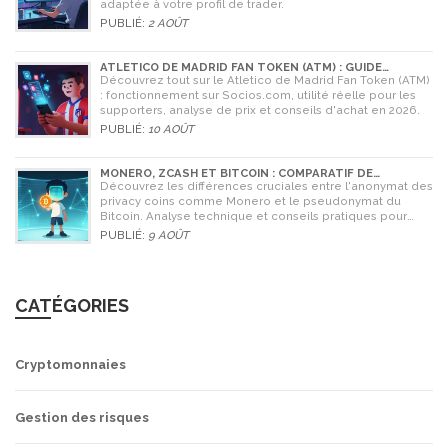
adaptée à votre profil de trader.
PUBLIÉ:
2 AOÛT
ATLETICO DE MADRID FAN TOKEN (ATM) : GUIDE
COMPLET POUR LES SUPPORTERS
Découvrez tout sur le Atletico de Madrid Fan Token (ATM)
: fonctionnement sur Socios.com, utilité réelle pour les
supporters, analyse de prix et conseils d'achat en 2026.
PUBLIÉ:
10 AOÛT
MONERO, ZCASH ET BITCOIN : COMPARATIF DE
L'ANONYMAT EN 2026
Découvrez les différences cruciales entre l'anonymat des
privacy coins comme Monero et le pseudonymat du
Bitcoin. Analyse technique et conseils pratiques pour
2026.
PUBLIÉ:
9 AOÛT
CATÉGORIES
Cryptomonnaies
Gestion des risques