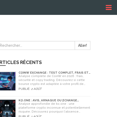
Aller!
RTICLES RÉCENTS
COINW EXCHANGE : TEST COMPLET, FRAIS ET
SÉCURITÉ EN 2026
Analyse complète de CoinW en 2026 : frais,
sécurité et copy trading. Découvrez si cette
bourse crypto est adaptée à votre profil de
trader.
PUBLIÉ:
2 AOÛT
KO.ONE : AVIS, ARNAQUE OU ÉCHANGE
LÉGITIME ? ANALYSE COMPLÈTE
Analyse approfondie de ko.one : une
plateforme crypto inconnue et potentiellement
risquée. Découvrez pourquoi l'absence
d'information est un danger, comparez avec
PUBLIÉ:
1 AOÛT