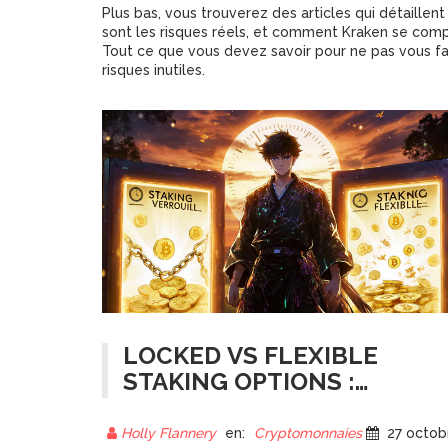
Plus bas, vous trouverez des articles qui détaill
sont les risques réels, et comment Kraken se com
Tout ce que vous devez savoir pour ne pas vous fai
risques inutiles.
LOCKED VS FLEXIBLE
STAKING OPTIONS :
QUELLE OPTION CHOISIR
POUR VOS
Holly Flannery
en:
Cryptomonnaies
27 octobre 202