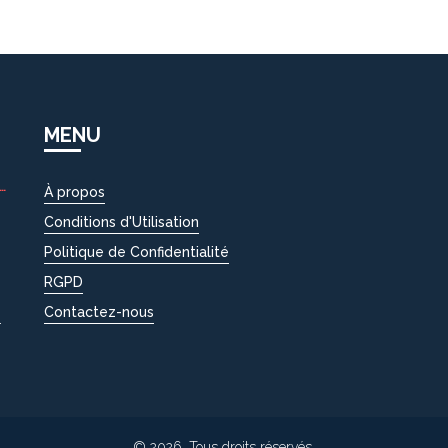
MENU
À propos
Conditions d'Utilisation
Politique de Confidentialité
RGPD
S
Contactez-nous
là
© 2026. Tous droits réservés.