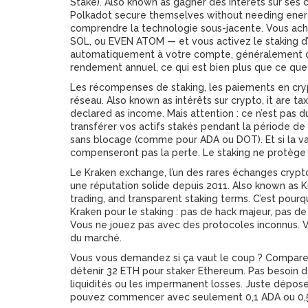
Stake)
. Also known as
gagner des intérêts sur ses 
Polkadot secure themselves without needing ener
comprendre la technologie sous-jacente. Vous ac
SOL, ou EVEN ATOM — et vous activez le staking d’
automatiquement à votre compte, généralement cha
rendement annuel, ce qui est bien plus que ce que
Les
récompenses de staking
,
les paiements en cry
réseau
. Also known as
intérêts sur crypto
, it are t
declared as income.
Mais attention : ce n’est pas
transférer vos actifs stakés pendant la période de 
sans blocage (comme pour ADA ou DOT). Et si la v
compenseront pas la perte. Le staking ne protège pa
Le
Kraken exchange
,
l’un des rares échanges crypt
une réputation solide depuis 2011
. Also known as
K
trading, and transparent staking terms.
C’est pourqu
Kraken pour le staking : pas de hack majeur, pas d
Vous ne jouez pas avec des protocoles inconnus. 
du marché.
Vous vous demandez si ça vaut le coup ? Comparez 
détenir 32 ETH pour staker Ethereum. Pas besoin 
liquidités ou les impermanent losses. Juste déposer,
pouvez commencer avec seulement 0,1 ADA ou 0,