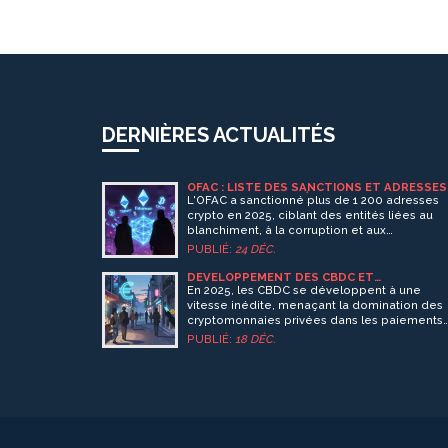
DERNIÈRES ACTUALITÉS
OFAC : LISTE DES SANCTIONS ET ADRESSES
CRYPTO DES ENTITÉS INTERDITES
L'OFAC a sanctionné plus de 1 200 adresses
crypto en 2025, ciblant des entités liées au
blanchiment, à la corruption et aux
cyberattaques. Découvrez comment les
PUBLIÉ:
24 DÉC.
stablecoins, les DAO et même les IA sont
maintenant sous surveillance.
DÉVELOPPEMENT DES CBDC ET
CONCURRENCE AVEC LES CRYPTOMONNAIE
En 2025, les CBDC se développent à une
PRIVÉES
vitesse inédite, menaçant la domination des
cryptomonnaies privées dans les paiements
officiels et transfrontaliers. Mais elles ne les
PUBLIÉ:
18 DÉC.
remplacent pas toutes - elles les dépassent 
où la sécurité et la régulation comptent.