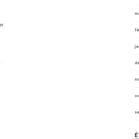
m
er
fé
ja
d
n
o
s
É