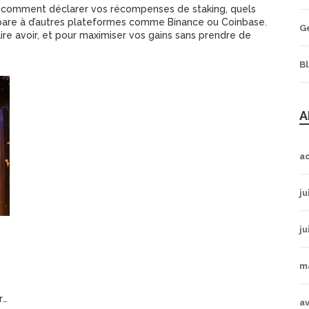
ent comment déclarer vos récompenses de staking, quels
pare à d’autres plateformes comme Binance ou Coinbase.
G
re avoir, et pour maximiser vos gains sans prendre de
B
A
a
ju
ju
m
5
av