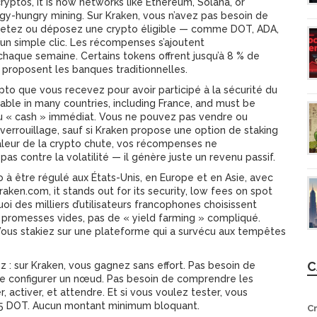
cryptos
, it is how networks like Ethereum, Solana, or
gy-hungry mining.
Sur Kraken, vous n’avez pas besoin de
hetez ou déposez une crypto éligible — comme DOT, ADA,
un simple clic. Les récompenses s’ajoutent
que semaine. Certains tokens offrent jusqu’à 8 % de
 proposent les banques traditionnelles.
pto que vous recevez pour avoir participé à la sécurité du
axable in many countries, including France, and must be
 du « cash » immédiat. Vous ne pouvez pas vendre ou
verrouillage, sauf si Kraken propose une option de staking
aleur de la crypto chute, vos récompenses ne
s contre la volatilité — il génère juste un revenu passif.
o à être régulé aux États-Unis, en Europe et en Asie, avec
raken.com
, it stands out for its security, low fees on spot
oi des milliers d’utilisateurs francophones choisissent
e promesses vides, pas de « yield farming » compliqué.
Vous stakiez sur une plateforme qui a survécu aux tempêtes
C
: sur Kraken, vous gagnez sans effort. Pas besoin de
de configurer un nœud. Pas besoin de comprendre les
 activer, et attendre. Et si vous voulez tester, vous
5 DOT. Aucun montant minimum bloquant.
C