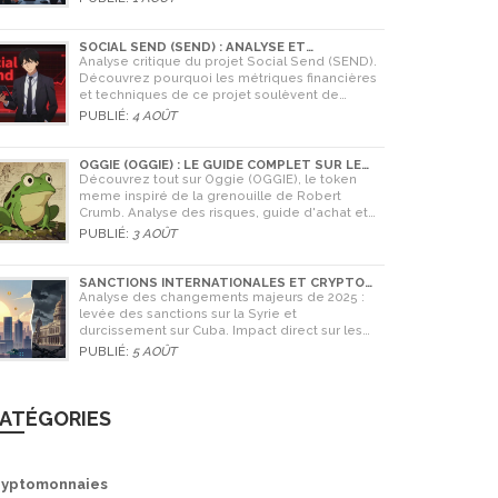
Coinone et apprenez à vérifier la sécurité de
tout échange.
SOCIAL SEND (SEND) : ANALYSE ET
AVERTISSEMENTS CRITIQUES POUR 2026
Analyse critique du projet Social Send (SEND).
Découvrez pourquoi les métriques financières
et techniques de ce projet soulèvent de
graves doutes quant à sa légitimité en 2026.
PUBLIÉ:
4 AOÛT
OGGIE (OGGIE) : LE GUIDE COMPLET SUR LE
TOKEN MEME DE LA GRENOUILLE
Découvrez tout sur Oggie (OGGIE), le token
meme inspiré de la grenouille de Robert
Crumb. Analyse des risques, guide d'achat et
comparaison avec Pepe.
PUBLIÉ:
3 AOÛT
SANCTIONS INTERNATIONALES ET CRYPTO
EN SYRIE ET CUBA : L'IMPACT MAJEUR DE 2025
Analyse des changements majeurs de 2025 :
levée des sanctions sur la Syrie et
durcissement sur Cuba. Impact direct sur les
banques, le commerce et l'utilisation des
PUBLIÉ:
5 AOÛT
cryptomonnaies comme Bitcoin.
ATÉGORIES
ryptomonnaies