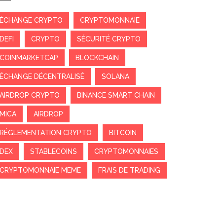
ÉCHANGE CRYPTO
CRYPTOMONNAIE
DEFI
CRYPTO
SÉCURITÉ CRYPTO
COINMARKETCAP
BLOCKCHAIN
ÉCHANGE DÉCENTRALISÉ
SOLANA
AIRDROP CRYPTO
BINANCE SMART CHAIN
MICA
AIRDROP
RÉGLEMENTATION CRYPTO
BITCOIN
DEX
STABLECOINS
CRYPTOMONNAIES
CRYPTOMONNAIE MEME
FRAIS DE TRADING