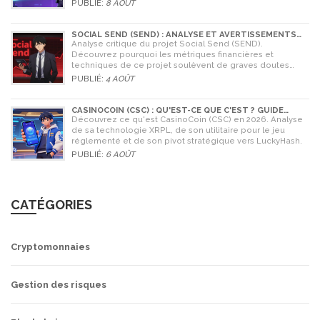
comment l'utiliser en 2026.
PUBLIÉ:
8 AOÛT
SOCIAL SEND (SEND) : ANALYSE ET AVERTISSEMENTS
CRITIQUES POUR 2026
Analyse critique du projet Social Send (SEND).
Découvrez pourquoi les métriques financières et
techniques de ce projet soulèvent de graves doutes
quant à sa légitimité en 2026.
PUBLIÉ:
4 AOÛT
CASINOCOIN (CSC) : QU'EST-CE QUE C'EST ? GUIDE
COMPLET, TOKENOMICS ET AVENIR EN 2026
Découvrez ce qu'est CasinoCoin (CSC) en 2026. Analyse
de sa technologie XRPL, de son utilitaire pour le jeu
réglementé et de son pivot stratégique vers LuckyHash.
PUBLIÉ:
6 AOÛT
CATÉGORIES
Cryptomonnaies
Gestion des risques