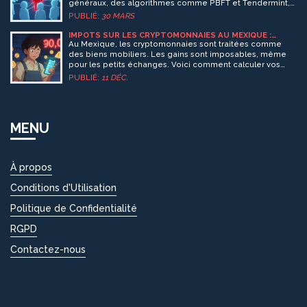
généraux, des algorithmes comme PBFT et Tendermint,
et leur impact réel sur vos transactions numériques.
PUBLIÉ:
30 MARS
IMPÔTS SUR LES CRYPTOMONNAIES AU MEXIQUE :
REVENUS ET GAINS EN CAPITAL
Au Mexique, les cryptomonnaies sont traitées comme
des biens mobiliers. Les gains sont imposables, même
pour les petits échanges. Voici comment calculer vos
impôts, éviter les pièges et rester conforme en 2025.
PUBLIÉ:
11 DÉC.
MENU
À propos
Conditions d'Utilisation
Politique de Confidentialité
RGPD
Contactez-nous