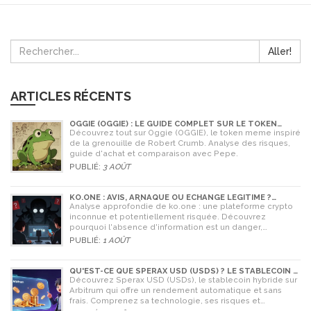
Aller!
ARTICLES RÉCENTS
OGGIE (OGGIE) : LE GUIDE COMPLET SUR LE TOKEN
MEME DE LA GRENOUILLE
Découvrez tout sur Oggie (OGGIE), le token meme inspiré
de la grenouille de Robert Crumb. Analyse des risques,
guide d'achat et comparaison avec Pepe.
PUBLIÉ:
3 AOÛT
KO.ONE : AVIS, ARNAQUE OU ÉCHANGE LÉGITIME ?
ANALYSE COMPLÈTE
Analyse approfondie de ko.one : une plateforme crypto
inconnue et potentiellement risquée. Découvrez
pourquoi l'absence d'information est un danger,
comparez avec Coinone et apprenez à vérifier la sécurité
PUBLIÉ:
1 AOÛT
de tout échange.
QU'EST-CE QUE SPERAX USD (USDS) ? LE STABLECOIN À
RENDEMENT AUTOMATIQUE
Découvrez Sperax USD (USDs), le stablecoin hybride sur
Arbitrum qui offre un rendement automatique et sans
frais. Comprenez sa technologie, ses risques et