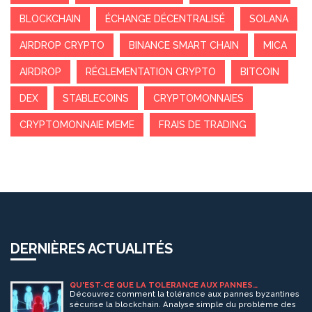
BLOCKCHAIN
ÉCHANGE DÉCENTRALISÉ
SOLANA
AIRDROP CRYPTO
BINANCE SMART CHAIN
MICA
AIRDROP
RÉGLEMENTATION CRYPTO
BITCOIN
DEX
STABLECOINS
CRYPTOMONNAIES
CRYPTOMONNAIE MEME
FRAIS DE TRADING
DERNIÈRES ACTUALITÉS
QU'EST-CE QUE LA TOLÉRANCE AUX PANNES
BYZANTINES (BFT) EN BLOCKCHAIN ? GUIDE COMPLET
Découvrez comment la tolérance aux pannes byzantines
2026
sécurise la blockchain. Analyse simple du problème des