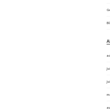
G
B
A
a
ju
ju
m
av