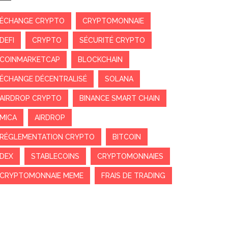
ÉCHANGE CRYPTO
CRYPTOMONNAIE
DEFI
CRYPTO
SÉCURITÉ CRYPTO
COINMARKETCAP
BLOCKCHAIN
ÉCHANGE DÉCENTRALISÉ
SOLANA
AIRDROP CRYPTO
BINANCE SMART CHAIN
MICA
AIRDROP
RÉGLEMENTATION CRYPTO
BITCOIN
DEX
STABLECOINS
CRYPTOMONNAIES
CRYPTOMONNAIE MEME
FRAIS DE TRADING