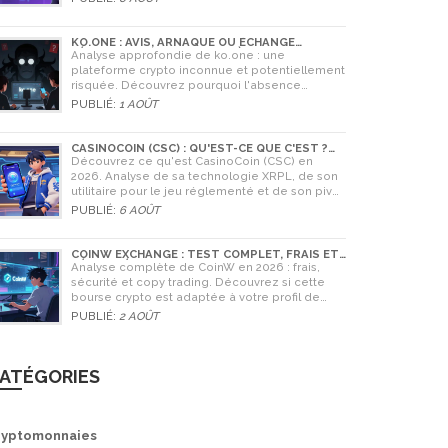
en 2026.
KO.ONE : AVIS, ARNAQUE OU ÉCHANGE
LÉGITIME ? ANALYSE COMPLÈTE
Analyse approfondie de ko.one : une
plateforme crypto inconnue et potentiellement
risquée. Découvrez pourquoi l'absence
d'information est un danger, comparez avec
PUBLIÉ:
1 AOÛT
Coinone et apprenez à vérifier la sécurité de
tout échange.
CASINOCOIN (CSC) : QU'EST-CE QUE C'EST ?
GUIDE COMPLET, TOKENOMICS ET AVENIR EN
Découvrez ce qu'est CasinoCoin (CSC) en
2026
2026. Analyse de sa technologie XRPL, de son
utilitaire pour le jeu réglementé et de son pivot
stratégique vers LuckyHash.
PUBLIÉ:
6 AOÛT
COINW EXCHANGE : TEST COMPLET, FRAIS ET
SÉCURITÉ EN 2026
Analyse complète de CoinW en 2026 : frais,
sécurité et copy trading. Découvrez si cette
bourse crypto est adaptée à votre profil de
trader.
PUBLIÉ:
2 AOÛT
ATÉGORIES
ryptomonnaies