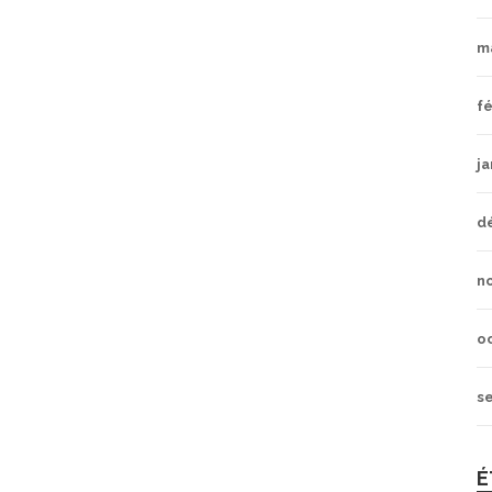
m
fé
ja
d
n
o
s
É