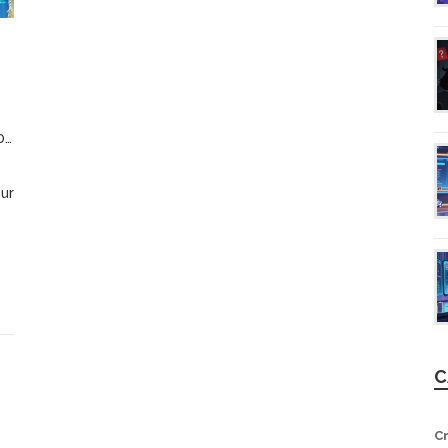
6
sur
C
C