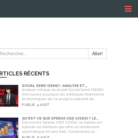
Aller!
RTICLES RÉCENTS
SOCIAL SEND (SEND) : ANALYSE ET
AVERTISSEMENTS CRITIQUES POUR 2026
Analyse critique du projet Social Send (SEND).
Découvrez pourquoi les métriques financières
et techniques de ce projet soulèvent de
graves doutes quant à sa légitimité en 2026.
PUBLIÉ:
4 AOÛT
QU'EST-CE QUE SPERAX USD (USDS) ? LE
STABLECOIN À RENDEMENT AUTOMATIQUE
Découvrez Sperax USD (USDs), le stablecoin
hybride sur Arbitrum qui offre un rendement
automatique et sans frais. Comprenez sa
technologie, ses risques et comment l'utiliser
PUBLIÉ:
8 AOÛT