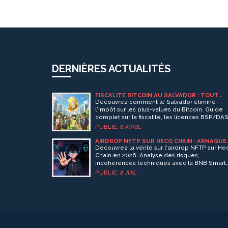
DERNIÈRES ACTUALITÉS
FISCALITÉ BITCOIN AU SALVADOR : TOUT
SAVOIR SUR L'ABSENCE D'IMPÔT SUR LES
Découvrez comment le Salvador élimine
PLUS-VALUES
l'impôt sur les plus-values du Bitcoin. Guide
complet sur la fiscalité, les licences BSP/DA
et l'impact du FMI en 2026.
PUBLIÉ:
6 AVRIL
AIRDROP NFTP SUR HECO CHAIN : ARNAQUE
OU ERREUR ? GUIDE DE VÉRIFICATION 2026
Découvrez la vérité sur l'airdrop NFTP sur He
Chain en 2026. Analyse des risques,
incohérences techniques avec la BNB Smart
Chain et guide de sécurité pour éviter les
PUBLIÉ:
8 JUIL.
arnaques crypto.