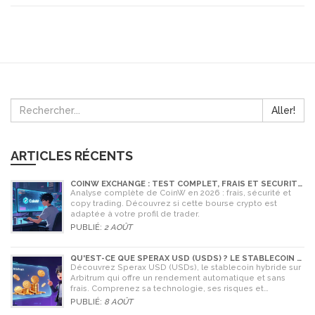
Aller!
ARTICLES RÉCENTS
COINW EXCHANGE : TEST COMPLET, FRAIS ET SÉCURITÉ
EN 2026
Analyse complète de CoinW en 2026 : frais, sécurité et
copy trading. Découvrez si cette bourse crypto est
adaptée à votre profil de trader.
PUBLIÉ:
2 AOÛT
QU'EST-CE QUE SPERAX USD (USDS) ? LE STABLECOIN À
RENDEMENT AUTOMATIQUE
Découvrez Sperax USD (USDs), le stablecoin hybride sur
Arbitrum qui offre un rendement automatique et sans
frais. Comprenez sa technologie, ses risques et
comment l'utiliser en 2026.
PUBLIÉ:
8 AOÛT