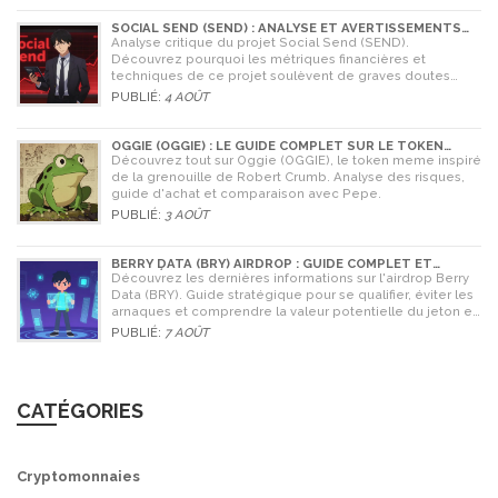
SOCIAL SEND (SEND) : ANALYSE ET AVERTISSEMENTS
CRITIQUES POUR 2026
Analyse critique du projet Social Send (SEND).
Découvrez pourquoi les métriques financières et
techniques de ce projet soulèvent de graves doutes
quant à sa légitimité en 2026.
PUBLIÉ:
4 AOÛT
OGGIE (OGGIE) : LE GUIDE COMPLET SUR LE TOKEN
MEME DE LA GRENOUILLE
Découvrez tout sur Oggie (OGGIE), le token meme inspiré
de la grenouille de Robert Crumb. Analyse des risques,
guide d'achat et comparaison avec Pepe.
PUBLIÉ:
3 AOÛT
BERRY DATA (BRY) AIRDROP : GUIDE COMPLET ET
STRATÉGIES POUR NE RIEN RATER
Découvrez les dernières informations sur l'airdrop Berry
Data (BRY). Guide stratégique pour se qualifier, éviter les
arnaques et comprendre la valeur potentielle du jeton en
2026.
PUBLIÉ:
7 AOÛT
CATÉGORIES
Cryptomonnaies