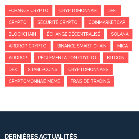
ÉCHANGE CRYPTO
CRYPTOMONNAIE
DEFI
CRYPTO
SÉCURITÉ CRYPTO
COINMARKETCAP
BLOCKCHAIN
ÉCHANGE DÉCENTRALISÉ
SOLANA
AIRDROP CRYPTO
BINANCE SMART CHAIN
MICA
AIRDROP
RÉGLEMENTATION CRYPTO
BITCOIN
DEX
STABLECOINS
CRYPTOMONNAIES
CRYPTOMONNAIE MEME
FRAIS DE TRADING
DERNIÈRES ACTUALITÉS