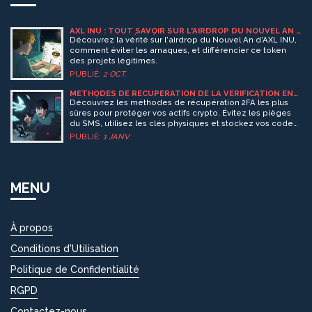
AXL INU : TOUT SAVOIR SUR L'AIRDROP DU NOUVEL AN -
ARNAQUE OU VÉRITÉ
Découvrez la vérité sur l'airdrop du Nouvel An d'AXL INU,
comment éviter les arnaques, et différencier ce token
des projets légitimes.
PUBLIÉ:
2 OCT.
MÉTHODES DE RÉCUPÉRATION DE LA VÉRIFICATION EN
DEUX ÉTAPES (2FA) : GUIDE COMPLET POUR SÉCURISER
Découvrez les méthodes de récupération 2FA les plus
VOS ACTIFS NUMÉRIQUES
sûres pour protéger vos actifs crypto. Évitez les pièges
du SMS, utilisez les clés physiques et stockez vos codes
de sauvegarde correctement.
PUBLIÉ:
1 JANV.
MENU
À propos
Conditions d'Utilisation
Politique de Confidentialité
RGPD
Contactez-nous