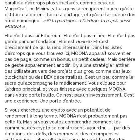
parallèle d’airdrops plus structurés, comme ceux de
MagicCraft ou Minimals. Les gens la récupèrent parce qu’elle
est facile à obtenir, facile à partager, et qu’elle fait partie d’un
rituel numérique :
« Si tu participes à l’airdrop, tu reçois aussi
MOONA »
.
Elle n’est pas sur Ethereum. Elle n’est pas minée. Elle n’est pas
gérée par une fondation. Elle est
donnée
. Et c’est
précisément ce qui la rend intéressante. Dans les listes
d’airdrops que vous trouvez ici, MOONA apparaît souvent en
bas de page, comme un bonus, un petit cadeau. Mais derrière
ce geste apparemment anodin, il y a une stratégie : attirer
des utilisateurs vers des projets plus gros, comme des jeux
blockchain ou des DEX décentralisés. C’est un peu comme le
sucre qui accompagne le médicament. Vous cliquez pour
l’airdrop principal, et vous finissez avec quelques MOONA
dans votre portefeuille. Ce n’est pas un investissement. C’est
une expérience. Une porte d’entrée.
Si vous cherchez une crypto avec un potentiel de
rendement à long terme, MOONA n’est probablement pas
celle-là. Mais si vous voulez comprendre comment les
communautés crypto se construisent aujourd’hui — par des
émotions, des défis, des memes et des récompenses
inattendues — alors elle vous parle. Elle est le reflet d’un