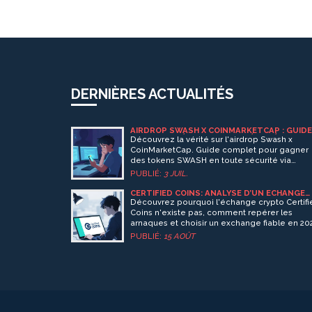
DERNIÈRES ACTUALITÉS
AIRDROP SWASH X COINMARKETCAP : GUIDE
COMPLET, MÉCANISMES ET RÉALITÉ (2026)
Découvrez la vérité sur l'airdrop Swash x
CoinMarketCap. Guide complet pour gagner
des tokens SWASH en toute sécurité via
l'extension navigateur, éviter les arnaques et
PUBLIÉ:
3 JUIL.
maximiser vos revenus passifs en 2026.
CERTIFIED COINS: ANALYSE D’UN ÉCHANGE
CRYPTO INEXISTANT ET GUIDE DE
Découvrez pourquoi l'échange crypto Certifi
PRÉVENTION
Coins n'existe pas, comment repérer les
arnaques et choisir un exchange fiable en 20
PUBLIÉ:
15 AOÛT