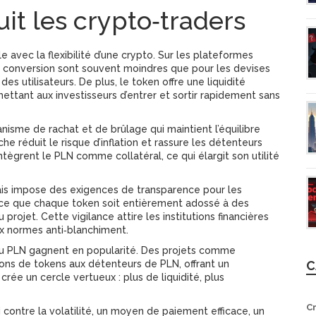
it les crypto‑traders
 avec la flexibilité d’une crypto. Sur les plateformes
 conversion sont souvent moindres que pour les devises
es utilisateurs. De plus, le token offre une liquidité
mettant aux investisseurs d’entrer et sortir rapidement sans
nisme de rachat et de brûlage qui maintient l’équilibre
he réduit le risque d’inflation et rassure les détenteurs
intègrent le PLN comme collatéral, ce qui élargit son utilité
nais impose des exigences de transparence pour les
à ce que chaque token soit entièrement adossé à des
u projet. Cette vigilance attire les institutions financières
x normes anti‑blanchiment.
u PLN gagnent en popularité. Des projets comme
ns de tokens aux détenteurs de PLN, offrant un
C
rée un cercle vertueux : plus de liquidité, plus
C
i contre la volatilité, un moyen de paiement efficace, un