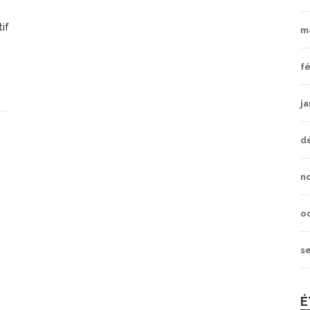
tif
m
fé
ja
d
n
o
s
É