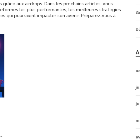
ns grâce aux airdrops. Dans les prochains articles, vous
formes les plus performantes, les meilleures stratégies
G
res qui pourraient impacter son avenir. Préparez‑vous à
B
A
a
ju
ju
m
5
av