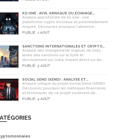
KO.ONE : AVIS, ARNAQUE OU ÉCHANGE
LÉGITIME ? ANALYSE COMPLÈTE
Analyse approfondie de ko.one : une
plateforme crypto inconnue et potentiellement
risquée. Découvrez pourquoi l'absence
d'information est un danger, comparez avec
PUBLIÉ:
1 AOÛT
Coinone et apprenez à vérifier la sécurité de
tout échange.
SANCTIONS INTERNATIONALES ET CRYPTO
EN SYRIE ET CUBA : L'IMPACT MAJEUR DE 2025
Analyse des changements majeurs de 2025 :
levée des sanctions sur la Syrie et
durcissement sur Cuba. Impact direct sur les
banques, le commerce et l'utilisation des
PUBLIÉ:
5 AOÛT
cryptomonnaies comme Bitcoin.
SOCIAL SEND (SEND) : ANALYSE ET
AVERTISSEMENTS CRITIQUES POUR 2026
Analyse critique du projet Social Send (SEND).
Découvrez pourquoi les métriques financières
et techniques de ce projet soulèvent de
graves doutes quant à sa légitimité en 2026.
PUBLIÉ:
4 AOÛT
ATÉGORIES
ryptomonnaies