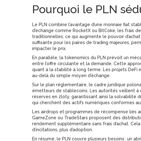
Pourquoi le PLN sédu
Le PLN combine l’avantage d’une monnaie fiat stable
d’échange comme RocketX ou BitCoke, les frais de
traditionnelles, ce qui augmente le pouvoir d’achat d
suffisante pour les paires de trading majeures, per
impacter le prix.
En parallèle, la tokenomics du PLN prévoit un méca
entre l’offre circulante et la demande. Cette approc
quant à la stabilité à long terme. Les projets DeFi 
au-delà du simple moyen d’échange.
Sur le plan réglementaire, le cadre juridique polo
émetteurs de stablecoins. Les autorités veillent 
réserves en zloty, garantissant ainsi la solvabilité d
qui cherchent des actifs numériques conformes au
Les airdrops et programmes de récompense liés a
GameZone ou TradeStars proposent des distributio
rendement supplémentaire sans frais d’achat. Cela c
d’incitations, plus d’adoption.
En résumé, le PLN couvre plusieurs besoins : un abr