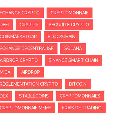
ÉCHANGE CRYPTO
CRYPTOMONNAIE
DEFI
CRYPTO
SÉCURITÉ CRYPTO
COINMARKETCAP
BLOCKCHAIN
ÉCHANGE DÉCENTRALISÉ
SOLANA
AIRDROP CRYPTO
BINANCE SMART CHAIN
MICA
AIRDROP
RÉGLEMENTATION CRYPTO
BITCOIN
DEX
STABLECOINS
CRYPTOMONNAIES
CRYPTOMONNAIE MEME
FRAIS DE TRADING