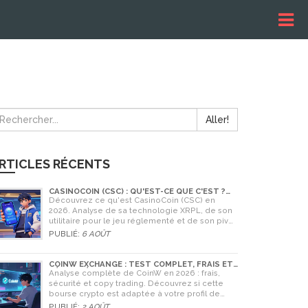
Aller!
RTICLES RÉCENTS
CASINOCOIN (CSC) : QU'EST-CE QUE C'EST ?
GUIDE COMPLET, TOKENOMICS ET AVENIR EN
Découvrez ce qu'est CasinoCoin (CSC) en
2026
2026. Analyse de sa technologie XRPL, de son
utilitaire pour le jeu réglementé et de son pivot
stratégique vers LuckyHash.
PUBLIÉ:
6 AOÛT
COINW EXCHANGE : TEST COMPLET, FRAIS ET
SÉCURITÉ EN 2026
Analyse complète de CoinW en 2026 : frais,
sécurité et copy trading. Découvrez si cette
bourse crypto est adaptée à votre profil de
trader.
PUBLIÉ:
2 AOÛT