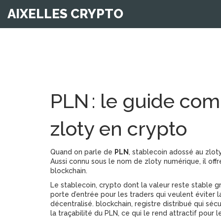
AIXELLES CRYPTO
PLN : le guide com
zloty en crypto
Quand on parle de
PLN
,
stablecoin adossé au zlot
Aussi connu sous le nom de
zloty numérique
, il
offr
blockchain
.
Le
stablecoin
,
crypto dont la valeur reste stable g
porte d’entrée pour les traders qui veulent éviter l
décentralisé.
blockchain
,
registre distribué qui séc
la traçabilité du PLN, ce qui le rend attractif pour 