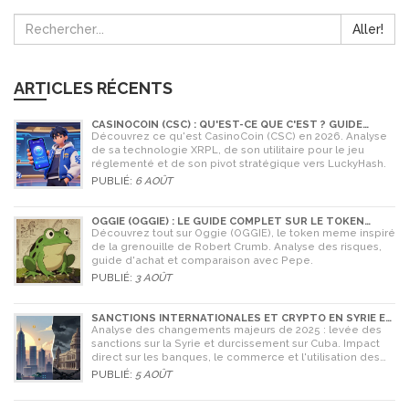
Aller!
ARTICLES RÉCENTS
CASINOCOIN (CSC) : QU'EST-CE QUE C'EST ? GUIDE
COMPLET, TOKENOMICS ET AVENIR EN 2026
Découvrez ce qu'est CasinoCoin (CSC) en 2026. Analyse
de sa technologie XRPL, de son utilitaire pour le jeu
réglementé et de son pivot stratégique vers LuckyHash.
PUBLIÉ:
6 AOÛT
OGGIE (OGGIE) : LE GUIDE COMPLET SUR LE TOKEN
MEME DE LA GRENOUILLE
Découvrez tout sur Oggie (OGGIE), le token meme inspiré
de la grenouille de Robert Crumb. Analyse des risques,
guide d'achat et comparaison avec Pepe.
PUBLIÉ:
3 AOÛT
SANCTIONS INTERNATIONALES ET CRYPTO EN SYRIE ET
CUBA : L'IMPACT MAJEUR DE 2025
Analyse des changements majeurs de 2025 : levée des
sanctions sur la Syrie et durcissement sur Cuba. Impact
direct sur les banques, le commerce et l'utilisation des
cryptomonnaies comme Bitcoin.
PUBLIÉ:
5 AOÛT