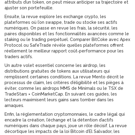
attributs d’un token, on peut mieux anticiper sa trajectoire et
ajuster son portefeuille.
Ensuite, la revue explore les
exchange crypto
,
les
plateformes où l’on swappe, trade ou stocke ses actifs
numériques
. On passe en revue les frais, la sécurité, les
paires disponibles et les fonctionnalités avancées comme le
staking ou le trading perpétuel. Comparer BitCoke avec Apex
Protocol ou SafeTrade révèle quelles plateformes offrent
réellement le meilleur rapport coût‑performance pour les
traders actifs.
Un autre volet essentiel concerne les
airdrop
,
les
distributions gratuites de tokens aux utilisateurs qui
remplissent certaines conditions
. La revue Mento décrit le
processus de claim, les critères d’éligibilité et les pièges à
éviter, comme les airdrops MMS de Minimals ou le TSX de
TradeStars × CoinMarketCap. En suivant ces guides, les
lecteurs maximisent leurs gains sans tomber dans les
arnaques.
Enfin, la
réglementation cryptomonnaies
,
le cadre légal qui
encadre la création, l’échange et la détention d’actifs
numériques dans chaque pays
, joue un rôle décisif. La revue
décortique les impacts de la loi Bitcoin d’El Salvador, les