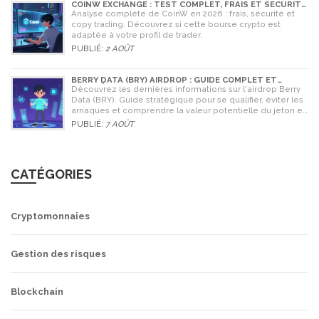
COINW EXCHANGE : TEST COMPLET, FRAIS ET SÉCURITÉ
EN 2026
Analyse complète de CoinW en 2026 : frais, sécurité et
copy trading. Découvrez si cette bourse crypto est
adaptée à votre profil de trader.
PUBLIÉ:
2 AOÛT
BERRY DATA (BRY) AIRDROP : GUIDE COMPLET ET
STRATÉGIES POUR NE RIEN RATER
Découvrez les dernières informations sur l'airdrop Berry
Data (BRY). Guide stratégique pour se qualifier, éviter les
arnaques et comprendre la valeur potentielle du jeton en
2026.
PUBLIÉ:
7 AOÛT
CATÉGORIES
Cryptomonnaies
Gestion des risques
Blockchain