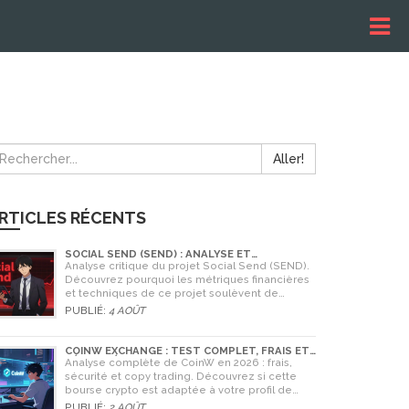
Aller!
RTICLES RÉCENTS
SOCIAL SEND (SEND) : ANALYSE ET
AVERTISSEMENTS CRITIQUES POUR 2026
Analyse critique du projet Social Send (SEND).
Découvrez pourquoi les métriques financières
et techniques de ce projet soulèvent de
graves doutes quant à sa légitimité en 2026.
PUBLIÉ:
4 AOÛT
COINW EXCHANGE : TEST COMPLET, FRAIS ET
SÉCURITÉ EN 2026
Analyse complète de CoinW en 2026 : frais,
sécurité et copy trading. Découvrez si cette
bourse crypto est adaptée à votre profil de
trader.
PUBLIÉ:
2 AOÛT