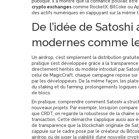
publique
, il a montré que la confiance pouvait être
crypto exchanges
comme RocketX, BitCoke ou Ape
des actifs numériques en s’appuyant sur la même te
De l’idée de Satosh
modernes comme les
Un airdrop, c’est simplement la distribution gratu
pratique s’est développée grâce à la transparence
directement hérités du modèle introduit par Satosh
celui de MagicCraft, chaque campagne repose sur de
par les développeurs. De la même façon, les pla
du staking et du farming, prolongements logiques d
de blocs.
En pratique, comprendre comment Satoshi a structur
nouveaux projets. Par exemple, lorsqu’on compar
que CRDT, on regarde la robustesse de la chaîne s
transaction. Cette démarche s’applique aussi aux é
de transparence que la blockchain originale de Sat
s’appuie sur le cadre posé par le créateur du Bitcoi
airdrop ou de juger la viabilité d’une nouvelle crypt