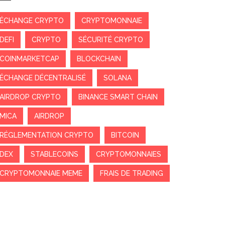
ÉCHANGE CRYPTO
CRYPTOMONNAIE
DEFI
CRYPTO
SÉCURITÉ CRYPTO
COINMARKETCAP
BLOCKCHAIN
ÉCHANGE DÉCENTRALISÉ
SOLANA
AIRDROP CRYPTO
BINANCE SMART CHAIN
MICA
AIRDROP
RÉGLEMENTATION CRYPTO
BITCOIN
DEX
STABLECOINS
CRYPTOMONNAIES
CRYPTOMONNAIE MEME
FRAIS DE TRADING