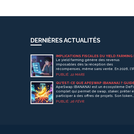
DERNIÈRES ACTUALITÉS
IMPLICATIONS FISCALES DU YIELD FARMING
2026
Le yield farming génère des revenus
imposables dès la réception des
récompenses, même sans vente. En 2026, l'I
traite chaque token reçu comme un revenu
PUBLIÉ:
22 MARS
ordinaire, avec des taux pouvant atteindre 37
%. Une bonne tenue de registres et l'utilisati
QU'EST-CE QUE APESWAP (BANANA) ? GUID
COMPLET SUR LA PIÈCE CRYPTO ET SON
d'outils spécialisés sont essentiels pour évite
ApeSwap (BANANA) est un écosystème DeFi
ÉCOSYSTÈME DEFI
les pénalités.
complet qui permet de swap, staker, prêter e
participer à des offres de projets. Son token
natif, BANANA, alimente toutes les
PUBLIÉ:
26 FÉVR.
fonctionnalités, avec un système unique de
brûlure et de récompenses pour les utilisate
actifs.