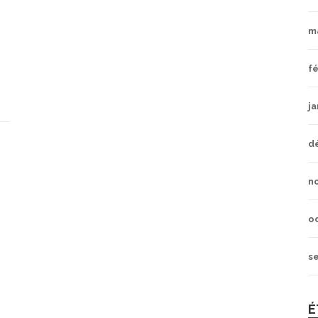
m
fé
ja
d
n
o
s
É