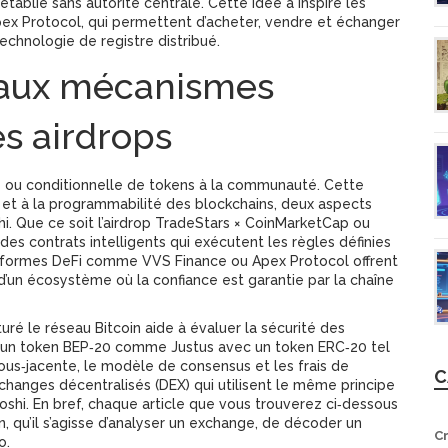
 établie sans autorité centrale. Cette idée a inspiré les
x Protocol, qui permettent d’acheter, vendre et échanger
chnologie de registre distribué.
i aux mécanismes
 airdrops
ite ou conditionnelle de tokens à la communauté. Cette
 et à la programmabilité des blockchains, deux aspects
i. Que ce soit l’airdrop TradeStars × CoinMarketCap ou
s contrats intelligents qui exécutent les règles définies
teformes DeFi comme VVS Finance ou Apex Protocol offrent
’un écosystème où la confiance est garantie par la chaîne
é le réseau Bitcoin aide à évaluer la sécurité des
e un token BEP‑20 comme Justus avec un token ERC‑20 tel
ous‑jacente, le modèle de consensus et les frais de
C
changes décentralisés (DEX) qui utilisent le même principe
oshi. En bref, chaque article que vous trouverez ci‑dessous
n, qu’il s’agisse d’analyser un exchange, de décoder un
C
o.