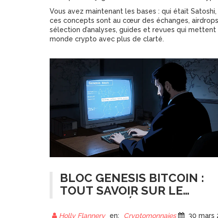
Vous avez maintenant les bases : qui était Satoshi,
ces concepts sont au cœur des échanges, airdrops 
sélection d’analyses, guides et revues qui mettent 
monde crypto avec plus de clarté.
BLOC GENESIS BITCOIN :
TOUT SAVOIR SUR LE
POINT DE DÉPART DE LA
BLOCKCHAIN
Holly Flannery
en:
Cryptomonnaies
30 mars 202