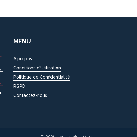
MENU
 EN
À propos
Conditions d'Utilisation
RS
Politique de Confidentialité
on
E
RGPD
r
t
Contactez-nous
urs
© 2026. Tous droits réservés.