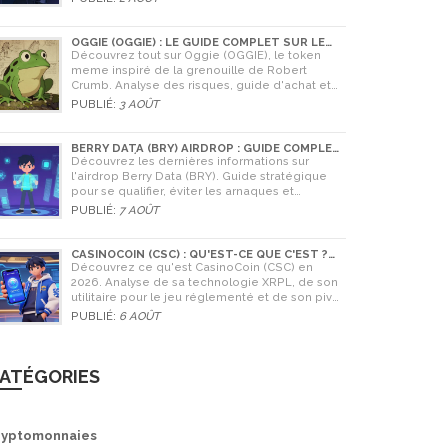
OGGIE (OGGIE) : LE GUIDE COMPLET SUR LE
TOKEN MEME DE LA GRENOUILLE
Découvrez tout sur Oggie (OGGIE), le token
meme inspiré de la grenouille de Robert
Crumb. Analyse des risques, guide d'achat et
comparaison avec Pepe.
PUBLIÉ:
3 AOÛT
BERRY DATA (BRY) AIRDROP : GUIDE COMPLET
ET STRATÉGIES POUR NE RIEN RATER
Découvrez les dernières informations sur
l'airdrop Berry Data (BRY). Guide stratégique
pour se qualifier, éviter les arnaques et
comprendre la valeur potentielle du jeton en
PUBLIÉ:
7 AOÛT
2026.
CASINOCOIN (CSC) : QU'EST-CE QUE C'EST ?
GUIDE COMPLET, TOKENOMICS ET AVENIR EN
Découvrez ce qu'est CasinoCoin (CSC) en
2026
2026. Analyse de sa technologie XRPL, de son
utilitaire pour le jeu réglementé et de son pivot
stratégique vers LuckyHash.
PUBLIÉ:
6 AOÛT
ATÉGORIES
ryptomonnaies