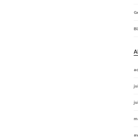
G
B
A
a
ju
ju
m
av