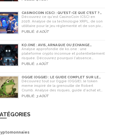
CASINOCOIN (CSC) : QU'EST-CE QUE C'EST ?
GUIDE COMPLET, TOKENOMICS ET AVENIR EN
Découvrez ce qu'est CasinoCoin (CSC) en
2026
2026. Analyse de sa technologie XRPL, de son
utilitaire pour le jeu réglementé et de son pivot
stratégique vers LuckyHash.
PUBLIÉ:
6 AOÛT
KO.ONE : AVIS, ARNAQUE OU ÉCHANGE
LÉGITIME ? ANALYSE COMPLÈTE
Analyse approfondie de ko.one : une
plateforme crypto inconnue et potentiellement
risquée. Découvrez pourquoi l'absence
d'information est un danger, comparez avec
PUBLIÉ:
1 AOÛT
Coinone et apprenez à vérifier la sécurité de
tout échange.
OGGIE (OGGIE) : LE GUIDE COMPLET SUR LE
TOKEN MEME DE LA GRENOUILLE
Découvrez tout sur Oggie (OGGIE), le token
meme inspiré de la grenouille de Robert
Crumb. Analyse des risques, guide d'achat et
comparaison avec Pepe.
PUBLIÉ:
3 AOÛT
ATÉGORIES
ryptomonnaies