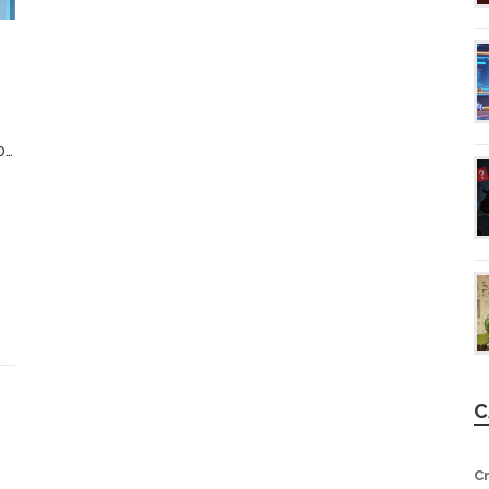
6
C
C