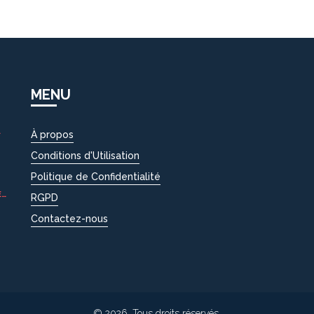
MENU
À propos
EC
Conditions d'Utilisation
Politique de Confidentialité
E
RGPD
Contactez-nous
© 2026. Tous droits réservés.