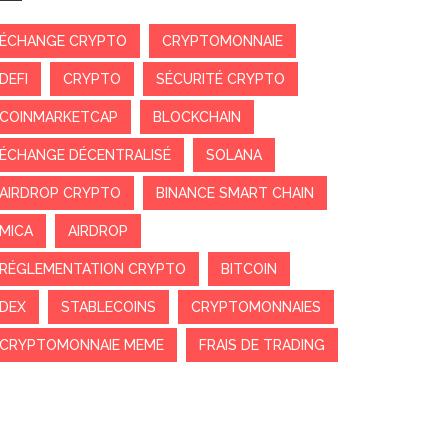
ÉCHANGE CRYPTO
CRYPTOMONNAIE
DEFI
CRYPTO
SÉCURITÉ CRYPTO
COINMARKETCAP
BLOCKCHAIN
ÉCHANGE DÉCENTRALISÉ
SOLANA
AIRDROP CRYPTO
BINANCE SMART CHAIN
MICA
AIRDROP
RÉGLEMENTATION CRYPTO
BITCOIN
DEX
STABLECOINS
CRYPTOMONNAIES
CRYPTOMONNAIE MEME
FRAIS DE TRADING