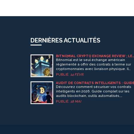
DERNIÈRES ACTUALITÉS
BITNOMIAL CRYPTO EXCHANGE REVIEW : LE
SEUL ÉCHANGE AMÉRICAIN RÉGLEMENTÉ AV
Bitnomial est le seul échange américain
LIVRAISON PHYSIQUE
réglementé à offrir des contrats à terme sur
cryptomonnaies avec livraison physique. Il
propose des produits uniques comme les
PUBLIÉ:
14 FÉVR.
futures USDC et accepte les cryptos comme
garantie de marge.
AUDIT DE CONTRATS INTELLIGENTS : GUID
COMPLET POUR SÉCURISER LE CODE
Découvrez comment sécuriser vos contrats
BLOCKCHAIN EN 2026
intelligents en 2026. Guide complet sur les
audits blockchain, outils automatisés,
vérification formelle et choix des cabinets
PUBLIÉ:
18 MAI
experts pour protéger vos actifs DeFi.