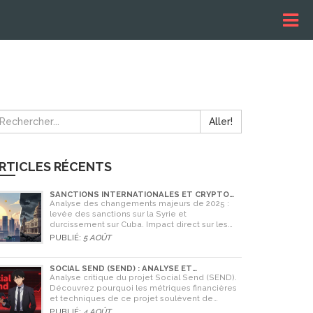
Aller!
RTICLES RÉCENTS
SANCTIONS INTERNATIONALES ET CRYPTO
EN SYRIE ET CUBA : L'IMPACT MAJEUR DE 2025
Analyse des changements majeurs de 2025 :
levée des sanctions sur la Syrie et
durcissement sur Cuba. Impact direct sur les
banques, le commerce et l'utilisation des
PUBLIÉ:
5 AOÛT
cryptomonnaies comme Bitcoin.
SOCIAL SEND (SEND) : ANALYSE ET
AVERTISSEMENTS CRITIQUES POUR 2026
Analyse critique du projet Social Send (SEND).
Découvrez pourquoi les métriques financières
et techniques de ce projet soulèvent de
graves doutes quant à sa légitimité en 2026.
PUBLIÉ:
4 AOÛT