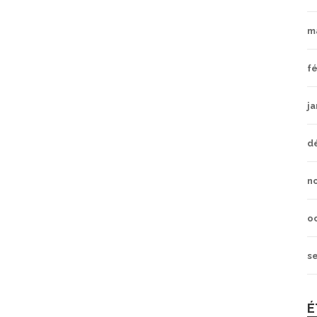
m
fé
ja
d
n
o
s
É