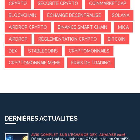
CRYPTO
SÉCURITÉ CRYPTO
COINMARKETCAP
BLOCKCHAIN
ÉCHANGE DÉCENTRALISÉ
SOLANA
AIRDROP CRYPTO
BINANCE SMART CHAIN
MICA
AIRDROP
RÉGLEMENTATION CRYPTO
BITCOIN
DEX
STABLECOINS
CRYPTOMONNAIES
CRYPTOMONNAIE MEME
FRAIS DE TRADING
DERNIÈRES ACTUALITÉS
AVIS COMPLET SUR L'ÉCHANGE OEX : ANALYSE 2026
Découvrez tout sur l'échange OEX et le token OpenEX.