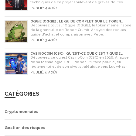
techniques de ce projet soulèvent de graves doutes
quant à sa légitimité en 2026.
PUBLIÉ:
4 AOÛT
OGGIE (OGGIE) : LE GUIDE COMPLET SUR LE TOKEN
MEME DE LA GRENOUILLE
Découvrez tout sur Oggie (OGGIE), le token meme inspiré
de la grenouille de Robert Crumb. Analyse des risques,
guide d'achat et comparaison avec Pepe.
PUBLIÉ:
3 AOÛT
CASINOCOIN (CSC) : QU'EST-CE QUE C'EST ? GUIDE
COMPLET, TOKENOMICS ET AVENIR EN 2026
Découvrez ce qu'est CasinoCoin (CSC) en 2026. Analyse
de sa technologie XRPL, de son utilitaire pour le jeu
réglementé et de son pivot stratégique vers LuckyHash.
PUBLIÉ:
6 AOÛT
CATÉGORIES
Cryptomonnaies
Gestion des risques