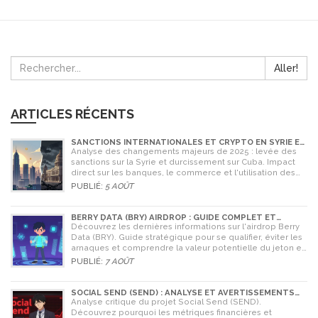
Aller!
ARTICLES RÉCENTS
SANCTIONS INTERNATIONALES ET CRYPTO EN SYRIE ET
CUBA : L'IMPACT MAJEUR DE 2025
Analyse des changements majeurs de 2025 : levée des
sanctions sur la Syrie et durcissement sur Cuba. Impact
direct sur les banques, le commerce et l'utilisation des
cryptomonnaies comme Bitcoin.
PUBLIÉ:
5 AOÛT
BERRY DATA (BRY) AIRDROP : GUIDE COMPLET ET
STRATÉGIES POUR NE RIEN RATER
Découvrez les dernières informations sur l'airdrop Berry
Data (BRY). Guide stratégique pour se qualifier, éviter les
arnaques et comprendre la valeur potentielle du jeton en
2026.
PUBLIÉ:
7 AOÛT
SOCIAL SEND (SEND) : ANALYSE ET AVERTISSEMENTS
CRITIQUES POUR 2026
Analyse critique du projet Social Send (SEND).
Découvrez pourquoi les métriques financières et