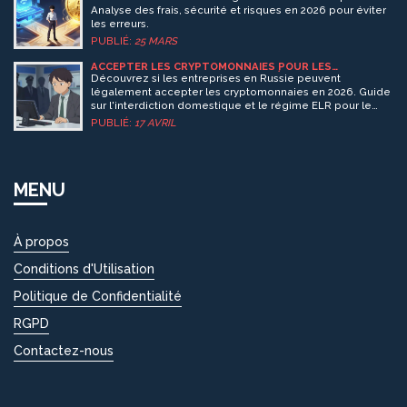
Analyse des frais, sécurité et risques en 2026 pour éviter
les erreurs.
PUBLIÉ:
25 MARS
ACCEPTER LES CRYPTOMONNAIES POUR LES
ENTREPRISES EN RUSSIE : GUIDE LÉGAL 2026
Découvrez si les entreprises en Russie peuvent
légalement accepter les cryptomonnaies en 2026. Guide
sur l'interdiction domestique et le régime ELR pour le
commerce international.
PUBLIÉ:
17 AVRIL
MENU
À propos
Conditions d'Utilisation
Politique de Confidentialité
RGPD
Contactez-nous