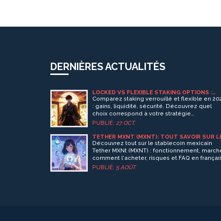
DERNIÈRES ACTUALITÉS
LOCKED VS FLEXIBLE STAKING OPTIONS :
QUELLE OPTION CHOISIR POUR VOS
Comparez staking verrouillé et flexible en 20
CRYPTOMONNAIES EN 2025 ?
: gains, liquidité, sécurité. Découvrez quel
choix correspond à votre stratégie
d'investissement crypto et comment utiliser
PUBLIÉ:
27 OCT.
Lido DAO pour maximiser vos rendements.
TETHER MXNT (MXNT): TOUT SAVOIR SUR L
STABLECOIN MEXICAIN
Découvrez tout sur le stablecoin mexicain
Tether MXNt (MXNT) : fonctionnement, march
comment l'acheter, risques et FAQ en françai
PUBLIÉ:
5 AOÛT