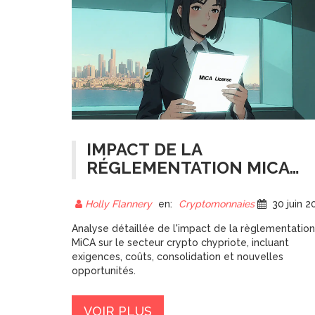
IMPACT DE LA
RÉGLEMENTATION MICA
DE L'UE SUR LE SECTEUR
CRYPTO À CHYPRE
Holly Flannery
en:
Cryptomonnaies
30 juin 202
Analyse détaillée de l'impact de la règlementation
MiCA sur le secteur crypto chypriote, incluant
exigences, coûts, consolidation et nouvelles
opportunités.
VOIR PLUS