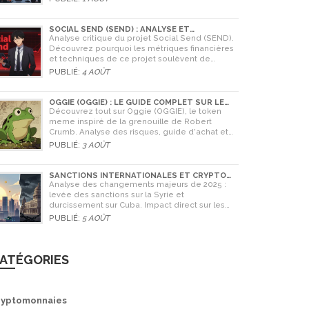
Coinone et apprenez à vérifier la sécurité de
tout échange.
SOCIAL SEND (SEND) : ANALYSE ET
AVERTISSEMENTS CRITIQUES POUR 2026
Analyse critique du projet Social Send (SEND).
Découvrez pourquoi les métriques financières
et techniques de ce projet soulèvent de
graves doutes quant à sa légitimité en 2026.
PUBLIÉ:
4 AOÛT
OGGIE (OGGIE) : LE GUIDE COMPLET SUR LE
TOKEN MEME DE LA GRENOUILLE
Découvrez tout sur Oggie (OGGIE), le token
meme inspiré de la grenouille de Robert
Crumb. Analyse des risques, guide d'achat et
comparaison avec Pepe.
PUBLIÉ:
3 AOÛT
SANCTIONS INTERNATIONALES ET CRYPTO
EN SYRIE ET CUBA : L'IMPACT MAJEUR DE 2025
Analyse des changements majeurs de 2025 :
levée des sanctions sur la Syrie et
durcissement sur Cuba. Impact direct sur les
banques, le commerce et l'utilisation des
PUBLIÉ:
5 AOÛT
cryptomonnaies comme Bitcoin.
ATÉGORIES
ryptomonnaies