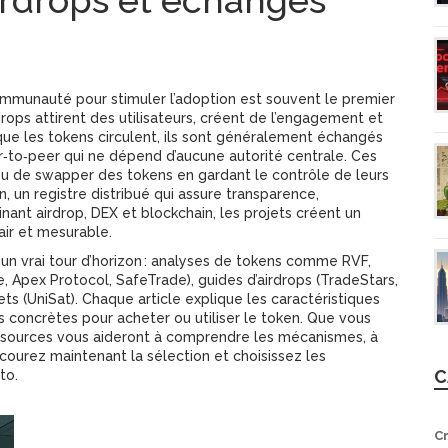
rdrops et échanges
communauté pour stimuler l’adoption
est souvent le premier
rops attirent des utilisateurs, créent de l’engagement et
ue les tokens circulent, ils sont généralement échangés
‑to‑peer qui ne dépend d’aucune autorité centrale
. Ces
ou de swapper des tokens en gardant le contrôle de leurs
n
,
un registre distribué qui assure transparence,
nant airdrop, DEX et blockchain, les projets créent un
ir et mesurable.
 un vrai tour d’horizon : analyses de tokens comme RVF,
Apex Protocol, SafeTrade), guides d’airdrops (TradeStars,
 (UniSat). Chaque article explique les caractéristiques
s concrètes pour acheter ou utiliser le token. Que vous
essources vous aideront à comprendre les mécanismes, à
rcourez maintenant la sélection et choisissez les
C
to.
C