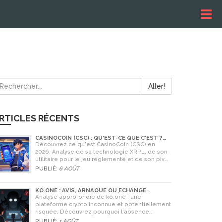
Aller!
RTICLES RÉCENTS
CASINOCOIN (CSC) : QU'EST-CE QUE C'EST ?
GUIDE COMPLET, TOKENOMICS ET AVENIR EN
Découvrez ce qu'est CasinoCoin (CSC) en
2026
2026. Analyse de sa technologie XRPL, de son
utilitaire pour le jeu réglementé et de son pivot
stratégique vers LuckyHash.
PUBLIÉ:
6 AOÛT
KO.ONE : AVIS, ARNAQUE OU ÉCHANGE
LÉGITIME ? ANALYSE COMPLÈTE
Analyse approfondie de ko.one : une
plateforme crypto inconnue et potentiellement
risquée. Découvrez pourquoi l'absence
d'information est un danger, comparez avec
PUBLIÉ:
1 AOÛT