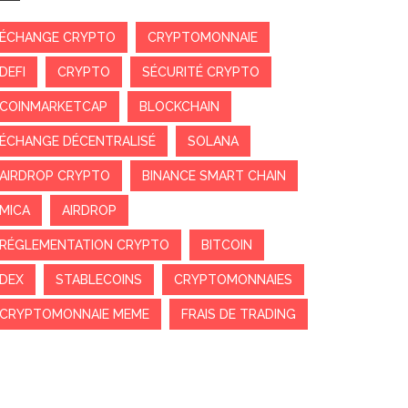
ÉCHANGE CRYPTO
CRYPTOMONNAIE
DEFI
CRYPTO
SÉCURITÉ CRYPTO
COINMARKETCAP
BLOCKCHAIN
ÉCHANGE DÉCENTRALISÉ
SOLANA
AIRDROP CRYPTO
BINANCE SMART CHAIN
MICA
AIRDROP
RÉGLEMENTATION CRYPTO
BITCOIN
DEX
STABLECOINS
CRYPTOMONNAIES
CRYPTOMONNAIE MEME
FRAIS DE TRADING