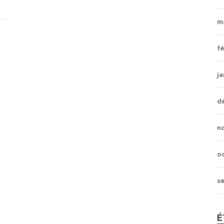
m
fé
ja
d
n
o
s
É