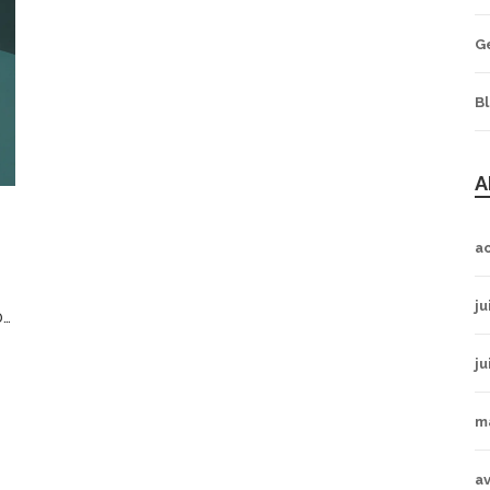
G
B
A
a
ju
5
ju
m
av