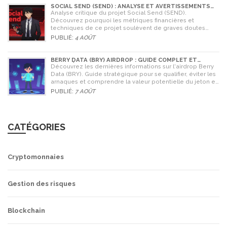
SOCIAL SEND (SEND) : ANALYSE ET AVERTISSEMENTS
CRITIQUES POUR 2026
Analyse critique du projet Social Send (SEND).
Découvrez pourquoi les métriques financières et
techniques de ce projet soulèvent de graves doutes
quant à sa légitimité en 2026.
PUBLIÉ:
4 AOÛT
BERRY DATA (BRY) AIRDROP : GUIDE COMPLET ET
STRATÉGIES POUR NE RIEN RATER
Découvrez les dernières informations sur l'airdrop Berry
Data (BRY). Guide stratégique pour se qualifier, éviter les
arnaques et comprendre la valeur potentielle du jeton en
2026.
PUBLIÉ:
7 AOÛT
CATÉGORIES
Cryptomonnaies
Gestion des risques
Blockchain