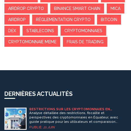
AIRDROP CRYPTO
BINANCE SMART CHAIN
MICA
AIRDROP
RÉGLEMENTATION CRYPTO
BITCOIN
DEX
STABLECOINS
CRYPTOMONNAIES
CRYPTOMONNAIE MEME
FRAIS DE TRADING
DERNIÈRES ACTUALITÉS
RESTRICTIONS SUR LES CRYPTOMONNAIES EN
ÉQUATEUR - GUIDE COMPLET 2025
Analyse détaillée des restrictions, fiscalité et
perspectives des cryptomonnaies en Équateur, avec
guide pratique pour les utilisateurs et comparaison
régionale.
PUBLIÉ:
21 JUIN