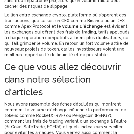
sans trop impacter le prix
, alors qu'un volume faible peut
cacher des risques de slippage.
Le lien entre
exchange crypto
,
plateforme où s'opèrent ces
transactions, que ce soit un CEX comme Binance ou un DEX
comme Apex Protocol
et le
volume d'échange
est évident :
les exchanges qui offrent des
frais de trading
,
tarifs appliqués
à chaque opération
compétitifs attirent plus d’utilisateurs, ce
qui fait grimper le volume. En retour, un fort volume attire de
nouveaux projets de
token
, car les investisseurs voient une
meilleure opportunité de liquidité et de prix stable.
Ce que vous allez découvrir
dans notre sélection
d'articles
Nous avons rassemblé des fiches détaillées qui montrent
comment le volume d’échange influence la performance de
tokens comme RocketX (RVF) ou Pengycoin (PENGY),
comment les frais de trading varient d'un exchange à l'autre
(BitCoke, SafeTrade, EGERA) et quels indicateurs surveiller
pour éviter les arnaques. Vous verrez aussi comment la