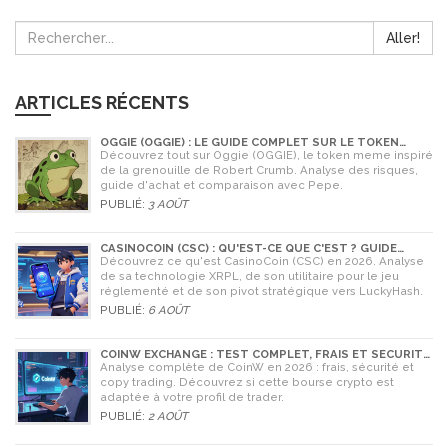
Aller!
ARTICLES RÉCENTS
OGGIE (OGGIE) : LE GUIDE COMPLET SUR LE TOKEN
MEME DE LA GRENOUILLE
Découvrez tout sur Oggie (OGGIE), le token meme inspiré
de la grenouille de Robert Crumb. Analyse des risques,
guide d'achat et comparaison avec Pepe.
PUBLIÉ:
3 AOÛT
CASINOCOIN (CSC) : QU'EST-CE QUE C'EST ? GUIDE
COMPLET, TOKENOMICS ET AVENIR EN 2026
Découvrez ce qu'est CasinoCoin (CSC) en 2026. Analyse
de sa technologie XRPL, de son utilitaire pour le jeu
réglementé et de son pivot stratégique vers LuckyHash.
PUBLIÉ:
6 AOÛT
COINW EXCHANGE : TEST COMPLET, FRAIS ET SÉCURITÉ
EN 2026
Analyse complète de CoinW en 2026 : frais, sécurité et
copy trading. Découvrez si cette bourse crypto est
adaptée à votre profil de trader.
PUBLIÉ:
2 AOÛT