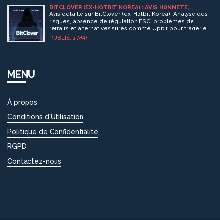
BITCLOVER (EX-HOTBIT KOREA) : AVIS HONNÊTE,
RISQUES ET ALTERNATIVES EN 2026
Avis détaillé sur BitClover (ex-Hotbit Korea). Analyse des
risques, absence de régulation FSC, problèmes de
retraits et alternatives sûres comme Upbit pour trader en
KRW.
PUBLIÉ:
1 MAI
MENU
À propos
Conditions d'Utilisation
Politique de Confidentialité
RGPD
Contactez-nous