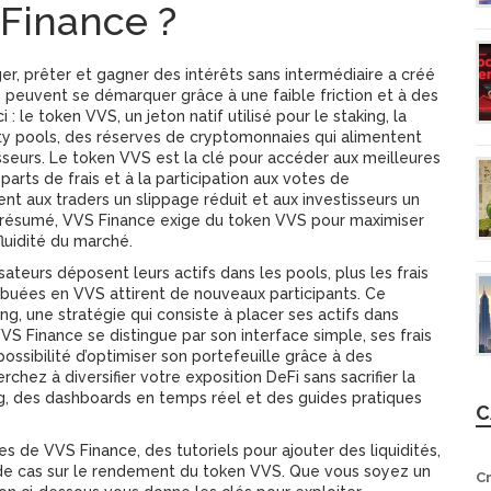
 Finance ?
er, prêter et gagner des intérêts sans intermédiaire
a créé
euvent se démarquer grâce à une faible friction et à des
i : le
token VVS
,
un jeton natif utilisé pour le staking, la
ity pools
,
des réserves de cryptomonnaies qui alimentent
sseurs
. Le token VVS est la clé pour accéder aux meilleures
parts de frais et à la participation aux votes de
rent aux traders un slippage réduit et aux investisseurs un
En résumé, VVS Finance exige du token VVS pour maximiser
fluidité du marché.
isateurs déposent leurs actifs dans les pools, plus les frais
buées en VVS attirent de nouveaux participants. Ce
ing
,
une stratégie qui consiste à placer ses actifs dans
VVS Finance se distingue par son interface simple, ses frais
possibilité d’optimiser son portefeuille grâce à des
chez à diversifier votre exposition DeFi sans sacrifier la
ing, des dashboards en temps réel et des guides pratiques
C
es de VVS Finance, des tutoriels pour ajouter des liquidités,
de cas sur le rendement du token VVS. Que vous soyez un
C