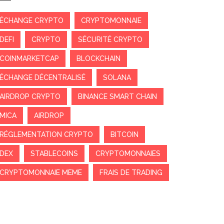
ÉCHANGE CRYPTO
CRYPTOMONNAIE
DEFI
CRYPTO
SÉCURITÉ CRYPTO
COINMARKETCAP
BLOCKCHAIN
ÉCHANGE DÉCENTRALISÉ
SOLANA
AIRDROP CRYPTO
BINANCE SMART CHAIN
MICA
AIRDROP
RÉGLEMENTATION CRYPTO
BITCOIN
DEX
STABLECOINS
CRYPTOMONNAIES
CRYPTOMONNAIE MEME
FRAIS DE TRADING