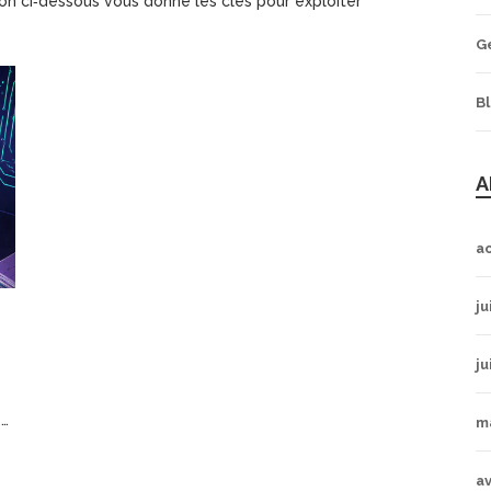
tion ci‑dessous vous donne les clés pour exploiter
G
B
A
a
ju
ju
5
m
av