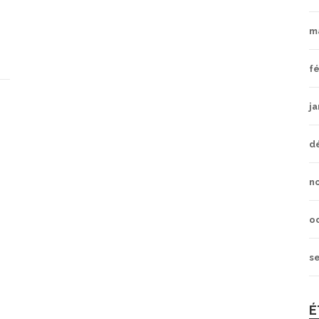
m
fé
ja
d
n
o
s
É