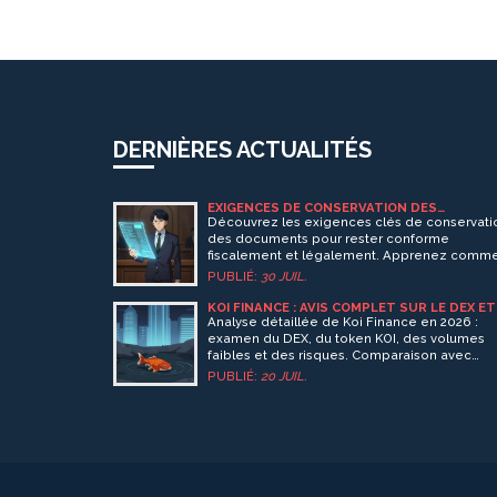
DERNIÈRES ACTUALITÉS
EXIGENCES DE CONSERVATION DES
DOCUMENTS : GUIDE COMPLET POUR LA
Découvrez les exigences clés de conservati
CONFORMITÉ BLOCKCHAIN
des documents pour rester conforme
fiscalement et légalement. Apprenez comm
la blockchain garantit l'intégrité des données
PUBLIÉ:
30 JUIL.
et évitez les erreurs coûteuses.
KOI FINANCE : AVIS COMPLET SUR LE DEX ET
LE TOKEN KOI EN 2026
Analyse détaillée de Koi Finance en 2026 :
examen du DEX, du token KOI, des volumes
faibles et des risques. Comparaison avec
Uniswap et conseils d'investissement.
PUBLIÉ:
20 JUIL.