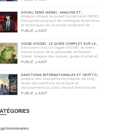
SOCIAL SEND (SEND) : ANALYSE ET
AVERTISSEMENTS CRITIQUES POUR 2026
Analyse critique du projet Social Send (SEND).
Découvrez pourquoi les métriques financières
et techniques de ce projet soulèvent de
graves doutes quant à sa légitimité en 2026.
PUBLIÉ:
4 AOÛT
OGGIE (OGGIE) : LE GUIDE COMPLET SUR LE
TOKEN MEME DE LA GRENOUILLE
Découvrez tout sur Oggie (OGGIE), le token
meme inspiré de la grenouille de Robert
Crumb. Analyse des risques, guide d'achat et
comparaison avec Pepe.
PUBLIÉ:
3 AOÛT
SANCTIONS INTERNATIONALES ET CRYPTO
EN SYRIE ET CUBA : L'IMPACT MAJEUR DE 2025
Analyse des changements majeurs de 2025 :
levée des sanctions sur la Syrie et
durcissement sur Cuba. Impact direct sur les
banques, le commerce et l'utilisation des
PUBLIÉ:
5 AOÛT
cryptomonnaies comme Bitcoin.
ATÉGORIES
ryptomonnaies