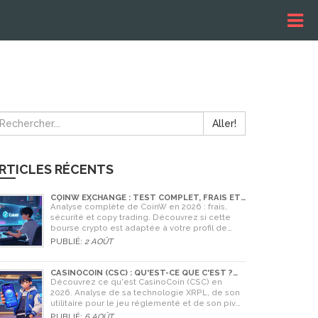
Aller!
RTICLES RÉCENTS
COINW EXCHANGE : TEST COMPLET, FRAIS ET
SÉCURITÉ EN 2026
Analyse complète de CoinW en 2026 : frais,
sécurité et copy trading. Découvrez si cette
bourse crypto est adaptée à votre profil de
trader.
PUBLIÉ:
2 AOÛT
CASINOCOIN (CSC) : QU'EST-CE QUE C'EST ?
GUIDE COMPLET, TOKENOMICS ET AVENIR EN
Découvrez ce qu'est CasinoCoin (CSC) en
2026
2026. Analyse de sa technologie XRPL, de son
utilitaire pour le jeu réglementé et de son pivot
stratégique vers LuckyHash.
PUBLIÉ:
6 AOÛT