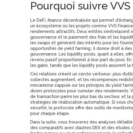
Pourquoi suivre VVS
Le
DeFi
,
finance décentralisée qui permet d'échang
un écosystème où les projets comme VVS Finance p
rendements attractifs. Deux entités s’entrelacent ic
gouvernance et le paiement des frais
et les
liquid
les swaps et génèrent des intérêts pour les fourni
opportunités de yield farming ; il donne droit à des 
gouvernance. Les liquidity pools, quant à elles, off
revenu passif proportionnel à leur part du pool. 
les gains, tandis que les liquidity pools assurent la 
Ces relations créent un cercle vertueux : plus d’util
collectés augmentent, et les récompenses redistri
mécanisme s’appuie sur les principes du
yield farm
divers protocoles pour cumuler des rendements
. 
de transaction parmi les plus bas du secteur, et la 
stratégies de réallocation automatique. Si vous cher
sécurité, le protocole offre des outils de monitor
pour chaque étape.
Dans la suite, vous trouverez des analyses détaillé
des comparatifs avec d’autres DEX et des études 