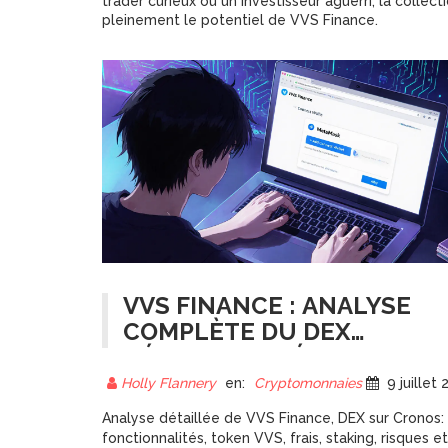
trader curieux ou un investisseur aguerri, la collec
pleinement le potentiel de VVS Finance.
VVS FINANCE : ANALYSE
COMPLÈTE DU DEX
DÉCENTRALISÉ SUR
CRONOS
Holly Flannery
en:
Cryptomonnaies
9 juillet 202
Analyse détaillée de VVS Finance, DEX sur Cronos:
fonctionnalités, token VVS, frais, staking, risques et