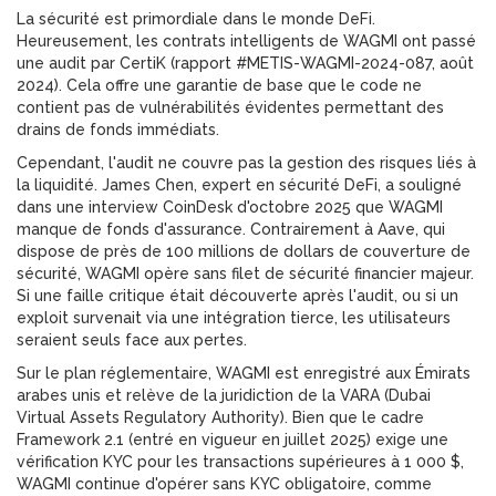
La sécurité est primordiale dans le monde DeFi.
Heureusement, les contrats intelligents de WAGMI ont passé
une audit par
CertiK
(rapport #METIS-WAGMI-2024-087, août
2024). Cela offre une garantie de base que le code ne
contient pas de vulnérabilités évidentes permettant des
drains de fonds immédiats.
Cependant, l'audit ne couvre pas la gestion des risques liés à
la liquidité. James Chen, expert en sécurité DeFi, a souligné
dans une interview CoinDesk d'octobre 2025 que WAGMI
manque de fonds d'assurance. Contrairement à Aave, qui
dispose de près de 100 millions de dollars de couverture de
sécurité, WAGMI opère sans filet de sécurité financier majeur.
Si une faille critique était découverte après l'audit, ou si un
exploit survenait via une intégration tierce, les utilisateurs
seraient seuls face aux pertes.
Sur le plan réglementaire, WAGMI est enregistré aux Émirats
arabes unis et relève de la juridiction de la VARA (Dubai
Virtual Assets Regulatory Authority). Bien que le cadre
Framework 2.1 (entré en vigueur en juillet 2025) exige une
vérification KYC pour les transactions supérieures à 1 000 $,
WAGMI continue d'opérer sans KYC obligatoire, comme