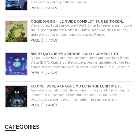
adaptée à votre profil de trader.
PUBLIÉ:
2 AOÛT
OGGIE (OGGIE) : LE GUIDE COMPLET SUR LE TOKEN
MEME DE LA GRENOUILLE
Découvrez tout sur Oggie (OGGIE), le token meme inspiré
de la grenouille de Robert Crumb. Analyse des risques,
guide d'achat et comparaison avec Pepe.
PUBLIÉ:
3 AOÛT
BERRY DATA (BRY) AIRDROP : GUIDE COMPLET ET
STRATÉGIES POUR NE RIEN RATER
Découvrez les dernières informations sur l'airdrop Berry
Data (BRY). Guide stratégique pour se qualifier, éviter les
arnaques et comprendre la valeur potentielle du jeton en
2026.
PUBLIÉ:
7 AOÛT
KO.ONE : AVIS, ARNAQUE OU ÉCHANGE LÉGITIME ?
ANALYSE COMPLÈTE
Analyse approfondie de ko.one : une plateforme crypto
inconnue et potentiellement risquée. Découvrez
pourquoi l'absence d'information est un danger,
comparez avec Coinone et apprenez à vérifier la sécurité
PUBLIÉ:
1 AOÛT
de tout échange.
CATÉGORIES