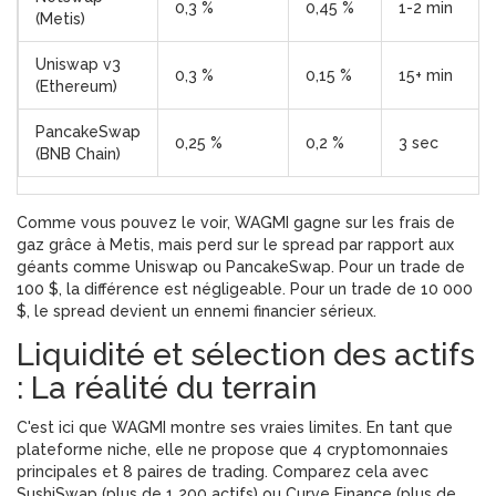
0,3 %
0,45 %
1-2 min
(Metis)
Uniswap v3
0,3 %
0,15 %
15+ min
(Ethereum)
PancakeSwap
0,25 %
0,2 %
3 sec
(BNB Chain)
Comme vous pouvez le voir, WAGMI gagne sur les frais de
gaz grâce à Metis, mais perd sur le spread par rapport aux
géants comme Uniswap ou PancakeSwap. Pour un trade de
100 $, la différence est négligeable. Pour un trade de 10 000
$, le spread devient un ennemi financier sérieux.
Liquidité et sélection des actifs
: La réalité du terrain
C'est ici que WAGMI montre ses vraies limites. En tant que
plateforme niche, elle ne propose que 4 cryptomonnaies
principales et 8 paires de trading. Comparez cela avec
SushiSwap (plus de 1 200 actifs) ou Curve Finance (plus de