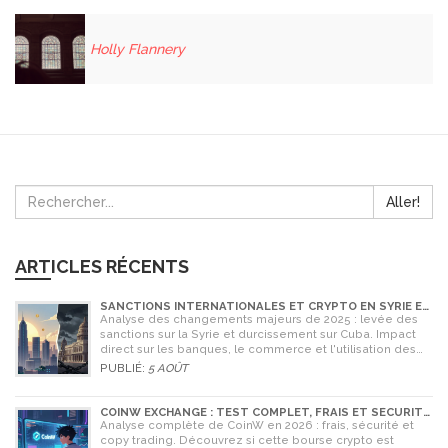
Holly Flannery
Aller!
ARTICLES RÉCENTS
SANCTIONS INTERNATIONALES ET CRYPTO EN SYRIE ET
CUBA : L'IMPACT MAJEUR DE 2025
Analyse des changements majeurs de 2025 : levée des
sanctions sur la Syrie et durcissement sur Cuba. Impact
direct sur les banques, le commerce et l'utilisation des
cryptomonnaies comme Bitcoin.
PUBLIÉ:
5 AOÛT
COINW EXCHANGE : TEST COMPLET, FRAIS ET SÉCURITÉ
EN 2026
Analyse complète de CoinW en 2026 : frais, sécurité et
copy trading. Découvrez si cette bourse crypto est