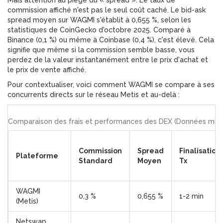
Mais attention au piège du « spread ». Le taux de
commission affiché n'est pas le seul coût caché. Le
bid-ask
spread
moyen sur WAGMI s'établit à 0,655 %, selon les
statistiques de CoinGecko d'octobre 2025. Comparé à
Binance (0,1 %) ou même à Coinbase (0,4 %), c'est élevé. Cela
signifie que même si la commission semble basse, vous
perdez de la valeur instantanément entre le prix d'achat et
le prix de vente affiché.
Pour contextualiser, voici comment WAGMI se compare à ses
concurrents directs sur le réseau Metis et au-delà :
Comparaison des frais et performances des DEX (Données mi-2
Commission
Spread
Finalisation
Plateforme
Standard
Moyen
Tx
WAGMI
0,3 %
0,655 %
1-2 min
(Metis)
Netswap