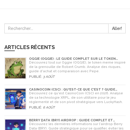
Aller!
ARTICLES RÉCENTS
OGGIE (OGGIE) : LE GUIDE COMPLET SUR LE TOKEN
MEME DE LA GRENOUILLE
Découvrez tout sur Oggie (OGGIE), le token meme inspiré
de la grenouille de Robert Crumb. Analyse des risques,
guide d'achat et comparaison avec Pepe.
PUBLIÉ:
3 AOÛT
CASINOCOIN (CSC) : QU'EST-CE QUE C'EST ? GUIDE
COMPLET, TOKENOMICS ET AVENIR EN 2026
Découvrez ce qu'est CasinoCoin (CSC) en 2026. Analyse
de sa technologie XRPL, de son utilitaire pour le jeu
réglementé et de son pivot stratégique vers LuckyHash.
PUBLIÉ:
6 AOÛT
BERRY DATA (BRY) AIRDROP : GUIDE COMPLET ET
STRATÉGIES POUR NE RIEN RATER
Découvrez les dernières informations sur l'airdrop Berry
Data (BRY). Guide stratégique pour se qualifier, éviter les