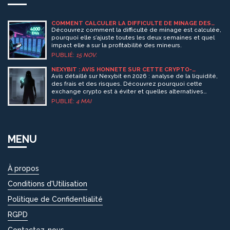
COMMENT CALCULER LA DIFFICULTÉ DE MINAGE DES
CRYPTOMONNAIES
Découvrez comment la difficulté de minage est calculée,
pourquoi elle s’ajuste toutes les deux semaines et quel
impact elle a sur la profitabilité des mineurs.
PUBLIÉ:
15 NOV.
NEXYBIT : AVIS HONNÊTE SUR CETTE CRYPTO-
EXCHANGE EN 2026 (FONCTIONNE-T-ELLE ENCORE ?)
Avis détaillé sur Nexybit en 2026 : analyse de la liquidité,
des frais et des risques. Découvrez pourquoi cette
exchange crypto est à éviter et quelles alternatives
fiables comme Binance ou MEXC proposer.
PUBLIÉ:
4 MAI
MENU
À propos
Conditions d'Utilisation
Politique de Confidentialité
RGPD