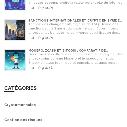
arnaques et comprendre la valeur potentielle du jeton en
2026.
PUBLIÉ:
7 AOÛT
SANCTIONS INTERNATIONALES ET CRYPTO EN SYRIE ET
CUBA : L'IMPACT MAJEUR DE 2025
Analyse des changements majeurs de 2025 : levée des
sanctions sur la Syrie et durcissement sur Cuba. Impact
direct sur les banques, le commerce et l'utilisation des
cryptomonnaies comme Bitcoin.
PUBLIÉ:
5 AOÛT
MONERO, ZCASH ET BITCOIN : COMPARATIF DE
L'ANONYMAT EN 2026
Découvrez les différences cruciales entre l'anonymat des
privacy coins comme Monero et le pseudonymat du
Bitcoin. Analyse technique et conseils pratiques pour
2026.
PUBLIÉ:
9 AOÛT
CATÉGORIES
Cryptomonnaies
Gestion des risques