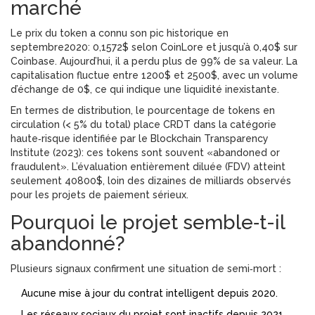
marché
Le prix du token a connu son pic historique en
septembre2020: 0,1572$ selon CoinLore et jusqu’à 0,40$ sur
Coinbase. Aujourd’hui, il a perdu plus de 99% de sa valeur. La
capitalisation fluctue entre 1200$ et 2500$, avec un volume
d’échange de 0$, ce qui indique une liquidité inexistante.
En termes de distribution, le pourcentage de tokens en
circulation (< 5% du total) place CRDT dans la catégorie
haute‑risque identifiée par le Blockchain Transparency
Institute (2023): ces tokens sont souvent «abandoned or
fraudulent». L’évaluation entièrement diluée (FDV) atteint
seulement 40800$, loin des dizaines de milliards observés
pour les projets de paiement sérieux.
Pourquoi le projet semble‑t-il
abandonné?
Plusieurs signaux confirment une situation de semi‑mort :
Aucune mise à jour du contrat intelligent depuis 2020.
Les réseaux sociaux du projet sont inactifs depuis 2021.