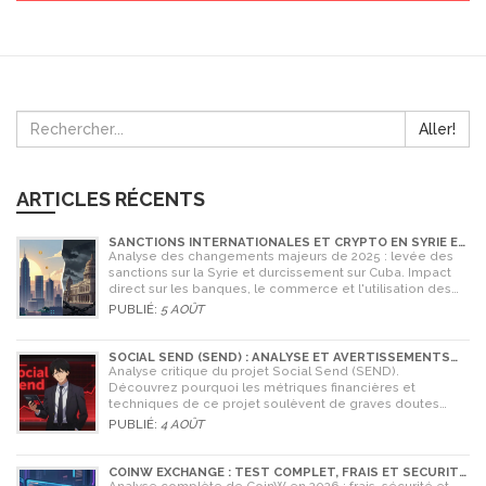
Aller!
ARTICLES RÉCENTS
SANCTIONS INTERNATIONALES ET CRYPTO EN SYRIE ET
CUBA : L'IMPACT MAJEUR DE 2025
Analyse des changements majeurs de 2025 : levée des
sanctions sur la Syrie et durcissement sur Cuba. Impact
direct sur les banques, le commerce et l'utilisation des
cryptomonnaies comme Bitcoin.
PUBLIÉ:
5 AOÛT
SOCIAL SEND (SEND) : ANALYSE ET AVERTISSEMENTS
CRITIQUES POUR 2026
Analyse critique du projet Social Send (SEND).
Découvrez pourquoi les métriques financières et
techniques de ce projet soulèvent de graves doutes
quant à sa légitimité en 2026.
PUBLIÉ:
4 AOÛT
COINW EXCHANGE : TEST COMPLET, FRAIS ET SÉCURITÉ
EN 2026