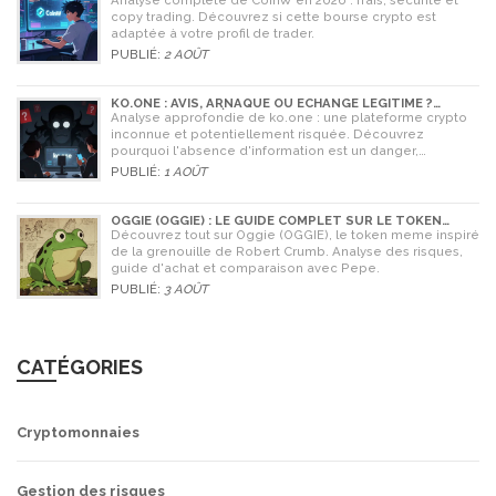
Analyse complète de CoinW en 2026 : frais, sécurité et
copy trading. Découvrez si cette bourse crypto est
adaptée à votre profil de trader.
PUBLIÉ:
2 AOÛT
KO.ONE : AVIS, ARNAQUE OU ÉCHANGE LÉGITIME ?
ANALYSE COMPLÈTE
Analyse approfondie de ko.one : une plateforme crypto
inconnue et potentiellement risquée. Découvrez
pourquoi l'absence d'information est un danger,
comparez avec Coinone et apprenez à vérifier la sécurité
PUBLIÉ:
1 AOÛT
de tout échange.
OGGIE (OGGIE) : LE GUIDE COMPLET SUR LE TOKEN
MEME DE LA GRENOUILLE
Découvrez tout sur Oggie (OGGIE), le token meme inspiré
de la grenouille de Robert Crumb. Analyse des risques,
guide d'achat et comparaison avec Pepe.
PUBLIÉ:
3 AOÛT
CATÉGORIES
Cryptomonnaies
Gestion des risques