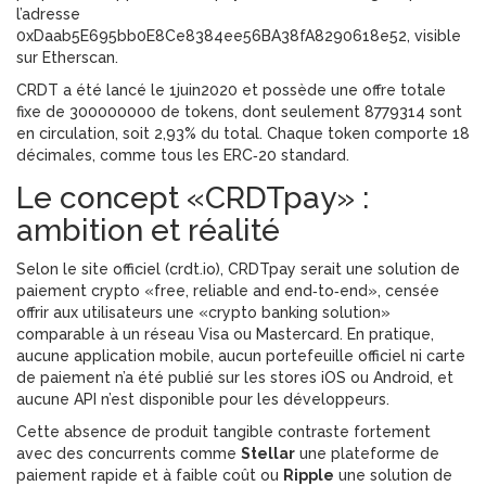
l’adresse
0xDaab5E695bb0E8Ce8384ee56BA38fA8290618e52, visible
sur Etherscan.
CRDT a été lancé le 1juin2020 et possède une offre totale
fixe de 300000000 de tokens, dont seulement 8779314 sont
en circulation, soit 2,93% du total. Chaque token comporte 18
décimales, comme tous les ERC‑20 standard.
Le concept «CRDTpay» :
ambition et réalité
Selon le site officiel (crdt.io), CRDTpay serait une solution de
paiement crypto «free, reliable and end‑to‑end», censée
offrir aux utilisateurs une «crypto banking solution»
comparable à un réseau Visa ou Mastercard. En pratique,
aucune application mobile, aucun portefeuille officiel ni carte
de paiement n’a été publié sur les stores iOS ou Android, et
aucune API n’est disponible pour les développeurs.
Cette absence de produit tangible contraste fortement
avec des concurrents comme
Stellar
une plateforme de
paiement rapide et à faible coût
ou
Ripple
une solution de