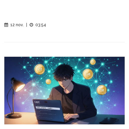
12 nov.
|
03:54