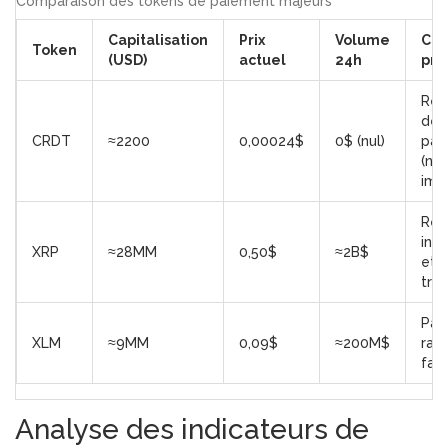
Comparaison des tokens de paiement majeurs
Capitalisation
Prix
Volume
Cas
Token
(USD)
actuel
24h
pri
Réc
de 
CRDT
≈2200
0,00024$
0$ (nul)
pai
(no
imp
Règ
int
XRP
≈28MM
0,50$
≈2B$
et t
tran
Pay
XLM
≈9MM
0,09$
≈200M$
rap
faib
Analyse des indicateurs de