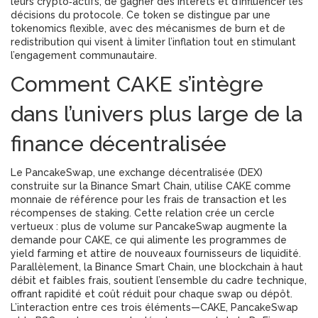
leurs crypto‑actifs, de gagner des intérêts et d’influencer les
décisions du protocole. Ce token se distingue par une
tokenomics flexible, avec des mécanismes de burn et de
redistribution qui visent à limiter l’inflation tout en stimulant
l’engagement communautaire.
Comment CAKE s’intègre
dans l’univers plus large de la
finance décentralisée
Le
PancakeSwap
,
une exchange décentralisée (DEX)
construite sur la Binance Smart Chain, utilise CAKE comme
monnaie de référence pour les frais de transaction et les
récompenses de staking
. Cette relation crée un cercle
vertueux : plus de volume sur PancakeSwap augmente la
demande pour CAKE, ce qui alimente les programmes de
yield farming et attire de nouveaux fournisseurs de liquidité.
Parallèlement, la
Binance Smart Chain
,
une blockchain à haut
débit et faibles frais, soutient l’ensemble du cadre technique,
offrant rapidité et coût réduit pour chaque swap ou dépôt
.
L’interaction entre ces trois éléments—CAKE, PancakeSwap