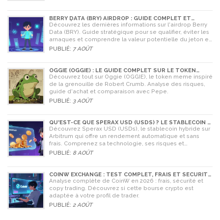
BERRY DATA (BRY) AIRDROP : GUIDE COMPLET ET
STRATÉGIES POUR NE RIEN RATER
Découvrez les dernières informations sur l'airdrop Berry
Data (BRY). Guide stratégique pour se qualifier, éviter les
arnaques et comprendre la valeur potentielle du jeton en
2026.
PUBLIÉ:
7 AOÛT
OGGIE (OGGIE) : LE GUIDE COMPLET SUR LE TOKEN
MEME DE LA GRENOUILLE
Découvrez tout sur Oggie (OGGIE), le token meme inspiré
de la grenouille de Robert Crumb. Analyse des risques,
guide d'achat et comparaison avec Pepe.
PUBLIÉ:
3 AOÛT
QU'EST-CE QUE SPERAX USD (USDS) ? LE STABLECOIN À
RENDEMENT AUTOMATIQUE
Découvrez Sperax USD (USDs), le stablecoin hybride sur
Arbitrum qui offre un rendement automatique et sans
frais. Comprenez sa technologie, ses risques et
comment l'utiliser en 2026.
PUBLIÉ:
8 AOÛT
COINW EXCHANGE : TEST COMPLET, FRAIS ET SÉCURITÉ
EN 2026
Analyse complète de CoinW en 2026 : frais, sécurité et
copy trading. Découvrez si cette bourse crypto est
adaptée à votre profil de trader.
PUBLIÉ:
2 AOÛT