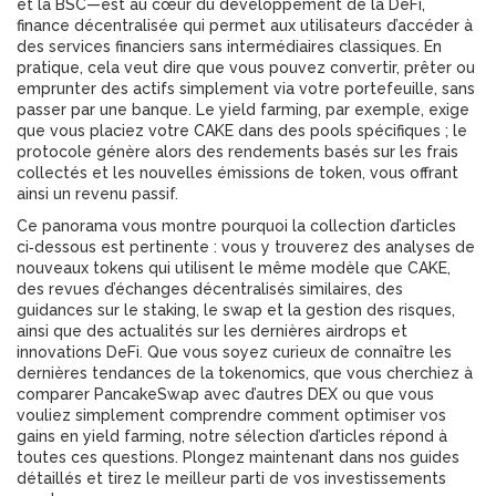
et la BSC—est au cœur du développement de la
DeFi
,
finance décentralisée qui permet aux utilisateurs d’accéder à
des services financiers sans intermédiaires classiques
. En
pratique, cela veut dire que vous pouvez convertir, prêter ou
emprunter des actifs simplement via votre portefeuille, sans
passer par une banque. Le yield farming, par exemple, exige
que vous placiez votre CAKE dans des pools spécifiques ; le
protocole génère alors des rendements basés sur les frais
collectés et les nouvelles émissions de token, vous offrant
ainsi un revenu passif.
Ce panorama vous montre pourquoi la collection d’articles
ci‑dessous est pertinente : vous y trouverez des analyses de
nouveaux tokens qui utilisent le même modèle que CAKE,
des revues d’échanges décentralisés similaires, des
guidances sur le staking, le swap et la gestion des risques,
ainsi que des actualités sur les dernières airdrops et
innovations DeFi. Que vous soyez curieux de connaître les
dernières tendances de la tokenomics, que vous cherchiez à
comparer PancakeSwap avec d’autres DEX ou que vous
vouliez simplement comprendre comment optimiser vos
gains en yield farming, notre sélection d’articles répond à
toutes ces questions. Plongez maintenant dans nos guides
détaillés et tirez le meilleur parti de vos investissements