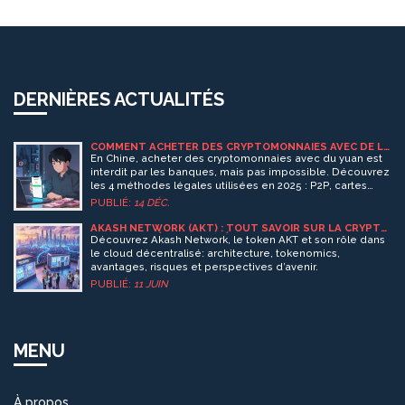
DERNIÈRES ACTUALITÉS
COMMENT ACHETER DES CRYPTOMONNAIES AVEC DE LA
MONNAIE FIDUCIAIRE EN CHINE EN 2025
En Chine, acheter des cryptomonnaies avec du yuan est
interdit par les banques, mais pas impossible. Découvrez
les 4 méthodes légales utilisées en 2025 : P2P, cartes
étrangères, Skrill, et exchanges sans KYC. Les meilleurs
PUBLIÉ:
14 DÉC.
plateformes, frais réels et erreurs à éviter.
AKASH NETWORK (AKT) : TOUT SAVOIR SUR LA CRYPTO
DE CLOUD DÉCENTRALISÉ
Découvrez Akash Network, le token AKT et son rôle dans
le cloud décentralisé: architecture, tokenomics,
avantages, risques et perspectives d’avenir.
PUBLIÉ:
11 JUIN
MENU
À propos