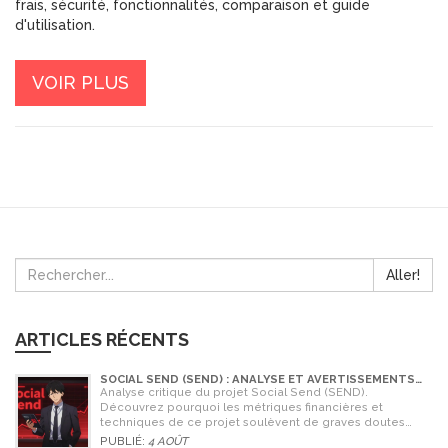
frais, sécurité, fonctionnalités, comparaison et guide
d'utilisation.
VOIR PLUS
Aller!
ARTICLES RÉCENTS
SOCIAL SEND (SEND) : ANALYSE ET AVERTISSEMENTS
CRITIQUES POUR 2026
Analyse critique du projet Social Send (SEND).
Découvrez pourquoi les métriques financières et
techniques de ce projet soulèvent de graves doutes
quant à sa légitimité en 2026.
PUBLIÉ:
4 AOÛT