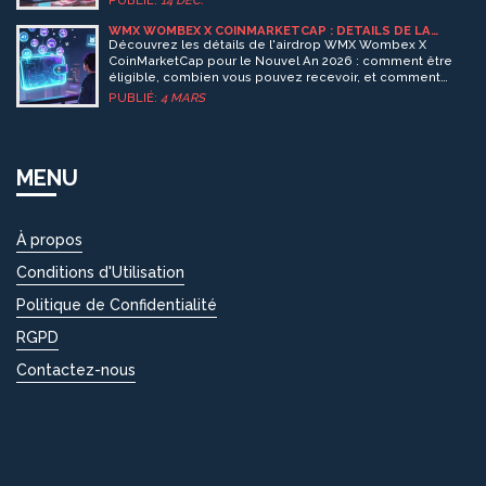
PUBLIÉ:
14 DÉC.
plateformes, frais réels et erreurs à éviter.
WMX WOMBEX X COINMARKETCAP : DÉTAILS DE LA
CAMPAGNE AIRDROP DE NOUVEL AN
Découvrez les détails de l'airdrop WMX Wombex X
CoinMarketCap pour le Nouvel An 2026 : comment être
éligible, combien vous pouvez recevoir, et comment
éviter les arnaques. Tout ce qu'il faut savoir sur cette
PUBLIÉ:
4 MARS
campagne officielle.
MENU
À propos
Conditions d'Utilisation
Politique de Confidentialité
RGPD
Contactez-nous