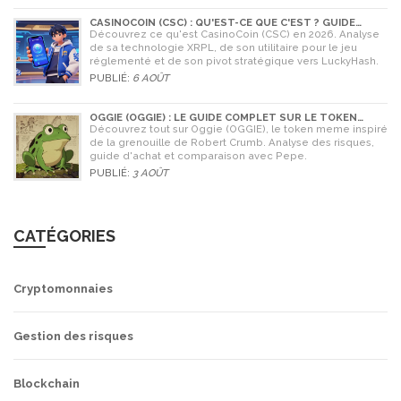
CASINOCOIN (CSC) : QU'EST-CE QUE C'EST ? GUIDE
COMPLET, TOKENOMICS ET AVENIR EN 2026
Découvrez ce qu'est CasinoCoin (CSC) en 2026. Analyse
de sa technologie XRPL, de son utilitaire pour le jeu
réglementé et de son pivot stratégique vers LuckyHash.
PUBLIÉ:
6 AOÛT
OGGIE (OGGIE) : LE GUIDE COMPLET SUR LE TOKEN
MEME DE LA GRENOUILLE
Découvrez tout sur Oggie (OGGIE), le token meme inspiré
de la grenouille de Robert Crumb. Analyse des risques,
guide d'achat et comparaison avec Pepe.
PUBLIÉ:
3 AOÛT
CATÉGORIES
Cryptomonnaies
Gestion des risques
Blockchain