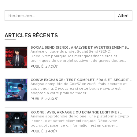
Aller!
ARTICLES RÉCENTS
SOCIAL SEND (SEND) : ANALYSE ET AVERTISSEMENTS
CRITIQUES POUR 2026
Analyse critique du projet Social Send (SEND).
Découvrez pourquoi les métriques financières et
techniques de ce projet soulèvent de graves doutes
quant à sa légitimité en 2026.
PUBLIÉ:
4 AOÛT
COINW EXCHANGE : TEST COMPLET, FRAIS ET SÉCURITÉ
EN 2026
Analyse complète de CoinW en 2026 : frais, sécurité et
copy trading. Découvrez si cette bourse crypto est
adaptée à votre profil de trader.
PUBLIÉ:
2 AOÛT
KO.ONE : AVIS, ARNAQUE OU ÉCHANGE LÉGITIME ?
ANALYSE COMPLÈTE
Analyse approfondie de ko.one : une plateforme crypto
inconnue et potentiellement risquée. Découvrez
pourquoi l'absence d'information est un danger,
comparez avec Coinone et apprenez à vérifier la sécurité
PUBLIÉ:
1 AOÛT
de tout échange.