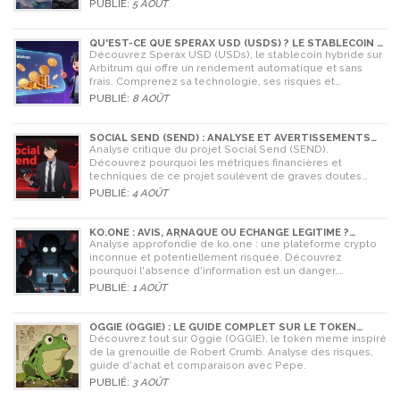
cryptomonnaies comme Bitcoin.
PUBLIÉ:
5 AOÛT
QU'EST-CE QUE SPERAX USD (USDS) ? LE STABLECOIN À
RENDEMENT AUTOMATIQUE
Découvrez Sperax USD (USDs), le stablecoin hybride sur
Arbitrum qui offre un rendement automatique et sans
frais. Comprenez sa technologie, ses risques et
comment l'utiliser en 2026.
PUBLIÉ:
8 AOÛT
SOCIAL SEND (SEND) : ANALYSE ET AVERTISSEMENTS
CRITIQUES POUR 2026
Analyse critique du projet Social Send (SEND).
Découvrez pourquoi les métriques financières et
techniques de ce projet soulèvent de graves doutes
quant à sa légitimité en 2026.
PUBLIÉ:
4 AOÛT
KO.ONE : AVIS, ARNAQUE OU ÉCHANGE LÉGITIME ?
ANALYSE COMPLÈTE
Analyse approfondie de ko.one : une plateforme crypto
inconnue et potentiellement risquée. Découvrez
pourquoi l'absence d'information est un danger,
comparez avec Coinone et apprenez à vérifier la sécurité
PUBLIÉ:
1 AOÛT
de tout échange.
OGGIE (OGGIE) : LE GUIDE COMPLET SUR LE TOKEN
MEME DE LA GRENOUILLE
Découvrez tout sur Oggie (OGGIE), le token meme inspiré
de la grenouille de Robert Crumb. Analyse des risques,
guide d'achat et comparaison avec Pepe.
PUBLIÉ:
3 AOÛT