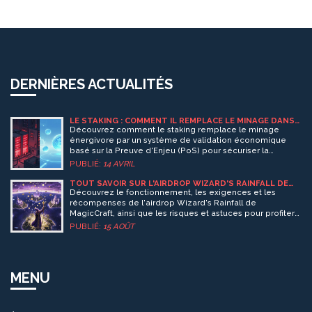
DERNIÈRES ACTUALITÉS
LE STAKING : COMMENT IL REMPLACE LE MINAGE DANS
LA PREUVE D'ENJEU (POS)
Découvrez comment le staking remplace le minage
énergivore par un système de validation économique
basé sur la Preuve d'Enjeu (PoS) pour sécuriser la
blockchain.
PUBLIÉ:
14 AVRIL
TOUT SAVOIR SUR L'AIRDROP WIZARD'S RAINFALL DE
MAGICCRAFT (MCRT)
Découvrez le fonctionnement, les exigences et les
récompenses de l'airdrop Wizard's Rainfall de
MagicCraft, ainsi que les risques et astuces pour profiter
du $MCRT et des NFT associés.
PUBLIÉ:
15 AOÛT
MENU