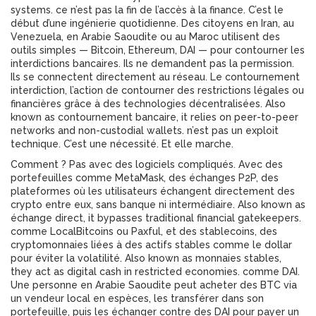
systems.
ce n’est pas la fin de l’accès à la finance. C’est le
début d’une ingénierie quotidienne. Des citoyens en Iran, au
Venezuela, en Arabie Saoudite ou au Maroc utilisent des
outils simples — Bitcoin, Ethereum, DAI — pour contourner les
interdictions bancaires. Ils ne demandent pas la permission.
Ils se connectent directement au réseau. Le
contournement
interdiction
,
l’action de contourner des restrictions légales ou
financières grâce à des technologies décentralisées
. Also
known as
contournement bancaire
, it relies on peer-to-peer
networks and non-custodial wallets.
n’est pas un exploit
technique. C’est une nécessité. Et elle marche.
Comment ? Pas avec des logiciels compliqués. Avec des
portefeuilles comme MetaMask, des échanges
P2P
,
des
plateformes où les utilisateurs échangent directement des
crypto entre eux, sans banque ni intermédiaire
. Also known as
échange direct
, it bypasses traditional financial gatekeepers.
comme LocalBitcoins ou Paxful, et des
stablecoins
,
des
cryptomonnaies liées à des actifs stables comme le dollar
pour éviter la volatilité
. Also known as
monnaies stables
,
they act as digital cash in restricted economies.
comme DAI.
Une personne en Arabie Saoudite peut acheter des BTC via
un vendeur local en espèces, les transférer dans son
portefeuille, puis les échanger contre des DAI pour payer un