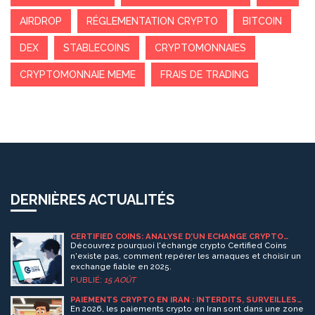
AIRDROP
RÉGLEMENTATION CRYPTO
BITCOIN
DEX
STABLECOINS
CRYPTOMONNAIES
CRYPTOMONNAIE MEME
FRAIS DE TRADING
DERNIÈRES ACTUALITÉS
CERTIFIED COINS: ANALYSE D’UN ÉCHANGE CRYPTO
INEXISTANT ET GUIDE DE PRÉVENTION
Découvrez pourquoi l'échange crypto Certified Coins
n'existe pas, comment repérer les arnaques et choisir un
exchange fiable en 2025.
PUBLIÉ:
15 AOÛT
PAIEMENTS CRYPTO EN IRAN : INTERDITS, SURVEILLÉS
OU POSSIBLES EN 2026 ?
En 2026, les paiements crypto en Iran sont dans une zone