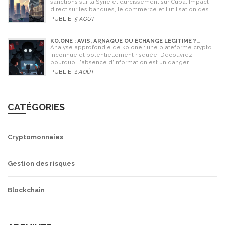
sanctions sur la Syrie et durcissement sur Cuba. Impact
direct sur les banques, le commerce et l'utilisation des
cryptomonnaies comme Bitcoin.
PUBLIÉ:
5 AOÛT
KO.ONE : AVIS, ARNAQUE OU ÉCHANGE LÉGITIME ?
ANALYSE COMPLÈTE
Analyse approfondie de ko.one : une plateforme crypto
inconnue et potentiellement risquée. Découvrez
pourquoi l'absence d'information est un danger,
comparez avec Coinone et apprenez à vérifier la sécurité
PUBLIÉ:
1 AOÛT
de tout échange.
CATÉGORIES
Cryptomonnaies
Gestion des risques
Blockchain