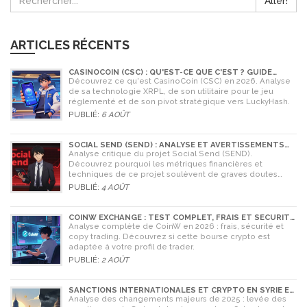
Aller!
ARTICLES RÉCENTS
CASINOCOIN (CSC) : QU'EST-CE QUE C'EST ? GUIDE
COMPLET, TOKENOMICS ET AVENIR EN 2026
Découvrez ce qu'est CasinoCoin (CSC) en 2026. Analyse
de sa technologie XRPL, de son utilitaire pour le jeu
réglementé et de son pivot stratégique vers LuckyHash.
PUBLIÉ:
6 AOÛT
SOCIAL SEND (SEND) : ANALYSE ET AVERTISSEMENTS
CRITIQUES POUR 2026
Analyse critique du projet Social Send (SEND).
Découvrez pourquoi les métriques financières et
techniques de ce projet soulèvent de graves doutes
quant à sa légitimité en 2026.
PUBLIÉ:
4 AOÛT
COINW EXCHANGE : TEST COMPLET, FRAIS ET SÉCURITÉ
EN 2026
Analyse complète de CoinW en 2026 : frais, sécurité et
copy trading. Découvrez si cette bourse crypto est
adaptée à votre profil de trader.
PUBLIÉ:
2 AOÛT
SANCTIONS INTERNATIONALES ET CRYPTO EN SYRIE ET
CUBA : L'IMPACT MAJEUR DE 2025
Analyse des changements majeurs de 2025 : levée des