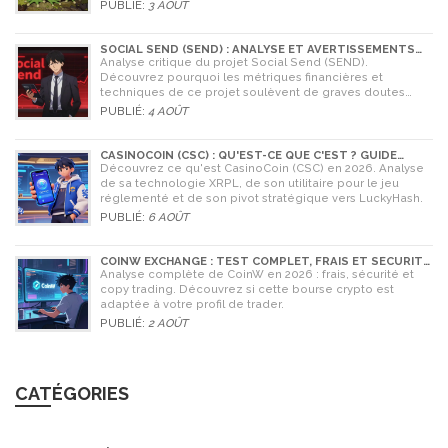
PUBLIÉ:
3 AOÛT
SOCIAL SEND (SEND) : ANALYSE ET AVERTISSEMENTS
CRITIQUES POUR 2026
Analyse critique du projet Social Send (SEND).
Découvrez pourquoi les métriques financières et
techniques de ce projet soulèvent de graves doutes
quant à sa légitimité en 2026.
PUBLIÉ:
4 AOÛT
CASINOCOIN (CSC) : QU'EST-CE QUE C'EST ? GUIDE
COMPLET, TOKENOMICS ET AVENIR EN 2026
Découvrez ce qu'est CasinoCoin (CSC) en 2026. Analyse
de sa technologie XRPL, de son utilitaire pour le jeu
réglementé et de son pivot stratégique vers LuckyHash.
PUBLIÉ:
6 AOÛT
COINW EXCHANGE : TEST COMPLET, FRAIS ET SÉCURITÉ
EN 2026
Analyse complète de CoinW en 2026 : frais, sécurité et
copy trading. Découvrez si cette bourse crypto est
adaptée à votre profil de trader.
PUBLIÉ:
2 AOÛT
CATÉGORIES