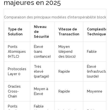
majeures en 2025
Comparaison des principaux modèles d'interopérabilité blockch
Niveau
Type de
Vitesse de
Complexité
de
Solution
Transaction
Technique
Sécurité
Ponts
Élevé
Moyen
Atomiques
(sans
(dépend
Faible
(HTLC)
confiance)
des blocs)
Très
Élevé
Protocoles
élevé
Rapide
(infrastructur
Layer 0
(partagé)
lourde)
Oracles
Moyen à
Cross-
Rapide
Moyenne
Élevé
Chain
Ponts
Faible