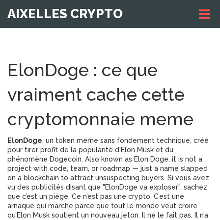
AIXELLES CRYPTO
ElonDoge : ce que
vraiment cache cette
cryptomonnaie meme
ElonDoge
,
un token meme sans fondement technique, créé
pour tirer profit de la popularité d'Elon Musk et du
phénomène Dogecoin
. Also known as
Elon Doge
, it is not a
project with code, team, or roadmap — just a name slapped
on a blockchain to attract unsuspecting buyers.
Si vous avez
vu des publicités disant que "ElonDoge va exploser", sachez
que c’est un piège. Ce n’est pas une crypto. C’est une
arnaque qui marche parce que tout le monde veut croire
qu’Elon Musk soutient un nouveau jeton. Il ne le fait pas. Il n’a