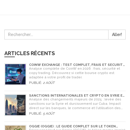
Aller!
ARTICLES RÉCENTS
COINW EXCHANGE : TEST COMPLET, FRAIS ET SÉCURITÉ
EN 2026
Analyse complète de CoinW en 2026 : frais, sécurité et
copy trading. Découvrez si cette bourse crypto est
adaptée à votre profil de trader.
PUBLIÉ:
2 AOÛT
SANCTIONS INTERNATIONALES ET CRYPTO EN SYRIE ET
CUBA : L'IMPACT MAJEUR DE 2025
Analyse des changements majeurs de 2025 : levée des
sanctions sur la Syrie et durcissement sur Cuba. Impact
direct sur les banques, le commerce et l'utilisation des
cryptomonnaies comme Bitcoin.
PUBLIÉ:
5 AOÛT
OGGIE (OGGIE) : LE GUIDE COMPLET SUR LE TOKEN
MEME DE LA GRENOUILLE