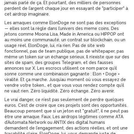
jamais parlé de ça. Et pourtant, des milliers de personnes
perdent de l’argent chaque jour en essayant de "participer" à
cet airdrop imaginaire.
Les arnaques comme ElonDoge ne sont pas des exceptions
— elles sont la règle dans l’univers des
meme coins
. Des
jetons comme Moona Lisa, Made in America ou HIPPOP ont
au moins une communauté, un contrat sur blockchain, ou un
usage réel. ElonDoge, lui, n’a rien. Pas de site web
fonctionnel, pas de team publique, pas de whitepaper, pas
même un token sur un échange sérieux. Il n’existe que sur des
sites de spam, des groupes Telegram, et des fausses
annonces sur X. Les escrocs utilisent ce nom parce qu’il
sonne comme une combinaison gagnante : Elon + Doge =
viralité. Et ça marche. Jusqu’au moment où vous essayez de
vendre votre token… et que vous vous rendez compte qu’il
ne vaut rien. Zéro liquidité. Zéro échange. Zéro avenir.
Le vrai danger, ce n’est pas seulement de perdre quelques
euros. C’est de croire que ces projets sont des opportunités.
Beaucoup pensent que si un jeton est "gratuit", il ne peut pas
être une arnaque. Faux. Les airdrops légitimes comme ATA
d’Automata Network ou ANTIX des digital humans
demandent de l’engagement, des actions réelles, et ont une
traçabilité claire. ElonDoge, lui, vous demande juste de