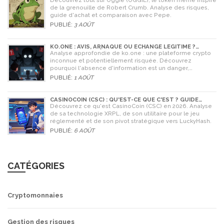
Découvrez tout sur Oggie (OGGIE), le token meme inspiré
de la grenouille de Robert Crumb. Analyse des risques,
guide d'achat et comparaison avec Pepe.
PUBLIÉ:
3 AOÛT
KO.ONE : AVIS, ARNAQUE OU ÉCHANGE LÉGITIME ?
ANALYSE COMPLÈTE
Analyse approfondie de ko.one : une plateforme crypto
inconnue et potentiellement risquée. Découvrez
pourquoi l'absence d'information est un danger,
comparez avec Coinone et apprenez à vérifier la sécurité
PUBLIÉ:
1 AOÛT
de tout échange.
CASINOCOIN (CSC) : QU'EST-CE QUE C'EST ? GUIDE
COMPLET, TOKENOMICS ET AVENIR EN 2026
Découvrez ce qu'est CasinoCoin (CSC) en 2026. Analyse
de sa technologie XRPL, de son utilitaire pour le jeu
réglementé et de son pivot stratégique vers LuckyHash.
PUBLIÉ:
6 AOÛT
CATÉGORIES
Cryptomonnaies
Gestion des risques