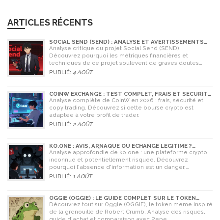
ARTICLES RÉCENTS
SOCIAL SEND (SEND) : ANALYSE ET AVERTISSEMENTS
CRITIQUES POUR 2026
Analyse critique du projet Social Send (SEND).
Découvrez pourquoi les métriques financières et
techniques de ce projet soulèvent de graves doutes
quant à sa légitimité en 2026.
PUBLIÉ:
4 AOÛT
COINW EXCHANGE : TEST COMPLET, FRAIS ET SÉCURITÉ
EN 2026
Analyse complète de CoinW en 2026 : frais, sécurité et
copy trading. Découvrez si cette bourse crypto est
adaptée à votre profil de trader.
PUBLIÉ:
2 AOÛT
KO.ONE : AVIS, ARNAQUE OU ÉCHANGE LÉGITIME ?
ANALYSE COMPLÈTE
Analyse approfondie de ko.one : une plateforme crypto
inconnue et potentiellement risquée. Découvrez
pourquoi l'absence d'information est un danger,
comparez avec Coinone et apprenez à vérifier la sécurité
PUBLIÉ:
1 AOÛT
de tout échange.
OGGIE (OGGIE) : LE GUIDE COMPLET SUR LE TOKEN
MEME DE LA GRENOUILLE
Découvrez tout sur Oggie (OGGIE), le token meme inspiré
de la grenouille de Robert Crumb. Analyse des risques,
guide d'achat et comparaison avec Pepe.