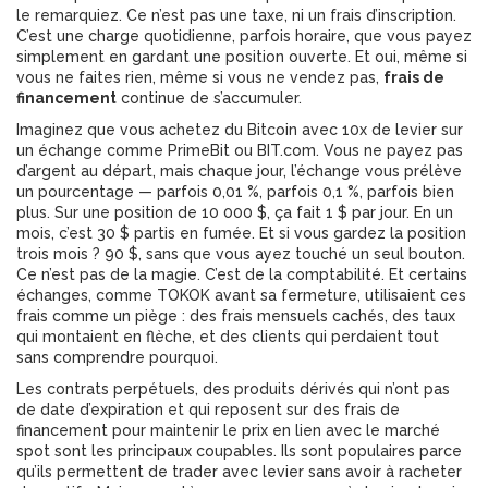
le remarquiez.
Ce n’est pas une taxe, ni un frais d’inscription.
C’est une charge quotidienne, parfois horaire, que vous payez
simplement en gardant une position ouverte. Et oui, même si
vous ne faites rien, même si vous ne vendez pas,
frais de
financement
continue de s’accumuler.
Imaginez que vous achetez du Bitcoin avec 10x de levier sur
un échange comme PrimeBit ou BIT.com. Vous ne payez pas
d’argent au départ, mais chaque jour, l’échange vous prélève
un pourcentage — parfois 0,01 %, parfois 0,1 %, parfois bien
plus. Sur une position de 10 000 $, ça fait 1 $ par jour. En un
mois, c’est 30 $ partis en fumée. Et si vous gardez la position
trois mois ? 90 $, sans que vous ayez touché un seul bouton.
Ce n’est pas de la magie. C’est de la comptabilité. Et certains
échanges, comme TOKOK avant sa fermeture, utilisaient ces
frais comme un piège : des frais mensuels cachés, des taux
qui montaient en flèche, et des clients qui perdaient tout
sans comprendre pourquoi.
Les
contrats perpétuels
,
des produits dérivés qui n’ont pas
de date d’expiration et qui reposent sur des frais de
financement pour maintenir le prix en lien avec le marché
spot
sont les principaux coupables. Ils sont populaires parce
qu’ils permettent de trader avec levier sans avoir à racheter