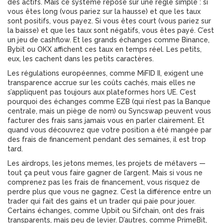
des actifs. Mais ce système repose sur une règle simple : si
vous êtes long (vous pariez sur la hausse) et que les taux
sont positifs, vous payez. Si vous êtes court (vous pariez sur
la baisse) et que les taux sont négatifs, vous êtes payé. C’est
un jeu de cashflow. Et les grands échanges comme Binance,
Bybit ou OKX affichent ces taux en temps réel. Les petits,
eux, les cachent dans les petits caractères.
Les
régulations européennes
,
comme MiFID II, exigent une
transparence accrue sur les coûts cachés, mais elles ne
s’appliquent pas toujours aux plateformes hors UE
. C’est
pourquoi des échanges comme EZB (qui n’est pas la Banque
centrale, mais un piège de nom) ou Syncswap peuvent vous
facturer des frais sans jamais vous en parler clairement. Et
quand vous découvrez que votre position a été mangée par
des frais de financement pendant des semaines, il est trop
tard.
Les airdrops, les jetons memes, les projets de métavers —
tout ça peut vous faire gagner de l’argent. Mais si vous ne
comprenez pas les frais de financement, vous risquez de
perdre plus que vous ne gagnez. C’est la différence entre un
trader qui fait des gains et un trader qui paie pour jouer.
Certains échanges, comme Upbit ou Sifchain, ont des frais
transparents, mais peu de levier. D’autres, comme PrimeBit,