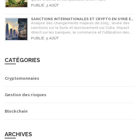
PUBLIÉ:
3 AOÛT
SANCTIONS INTERNATIONALES ET CRYPTO EN SYRIE ET
CUBA : L'IMPACT MAJEUR DE 2025
Analyse des changements majeurs de 2025 : levée des
sanctions sur la Syrie et durcissement sur Cuba. Impact
direct sur les banques, le commerce et l'utilisation des
cryptomonnaies comme Bitcoin.
PUBLIÉ:
5 AOÛT
CATÉGORIES
Cryptomonnaies
Gestion des risques
Blockchain
ARCHIVES