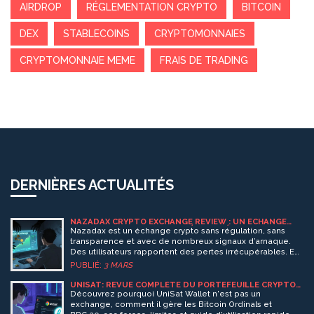
AIRDROP
RÉGLEMENTATION CRYPTO
BITCOIN
DEX
STABLECOINS
CRYPTOMONNAIES
CRYPTOMONNAIE MEME
FRAIS DE TRADING
DERNIÈRES ACTUALITÉS
NAZADAX CRYPTO EXCHANGE REVIEW : UN ÉCHANGE
PEU FIABLE DANS UN MARCHÉ SATURÉ
Nazadax est un échange crypto sans régulation, sans
transparence et avec de nombreux signaux d’arnaque.
Des utilisateurs rapportent des pertes irrécupérables. En
2026, choisissez des alternatives sûres comme Kraken ou
PUBLIÉ:
3 MARS
Coinbase.
UNISAT: REVUE COMPLÈTE DU PORTEFEUILLE CRYPTO
(ET POURQUOI CE N’EST PAS UN EXCHANGE)
Découvrez pourquoi UniSat Wallet n'est pas un
exchange, comment il gère les Bitcoin Ordinals et