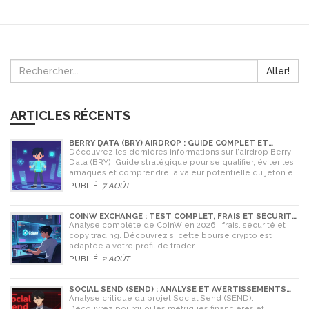
Aller!
ARTICLES RÉCENTS
BERRY DATA (BRY) AIRDROP : GUIDE COMPLET ET
STRATÉGIES POUR NE RIEN RATER
Découvrez les dernières informations sur l'airdrop Berry
Data (BRY). Guide stratégique pour se qualifier, éviter les
arnaques et comprendre la valeur potentielle du jeton en
2026.
PUBLIÉ:
7 AOÛT
COINW EXCHANGE : TEST COMPLET, FRAIS ET SÉCURITÉ
EN 2026
Analyse complète de CoinW en 2026 : frais, sécurité et
copy trading. Découvrez si cette bourse crypto est
adaptée à votre profil de trader.
PUBLIÉ:
2 AOÛT
SOCIAL SEND (SEND) : ANALYSE ET AVERTISSEMENTS
CRITIQUES POUR 2026
Analyse critique du projet Social Send (SEND).
Découvrez pourquoi les métriques financières et