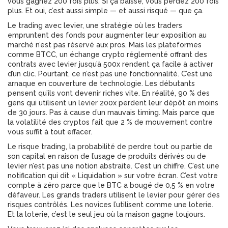
vous gagnez 200 fois plus. Si ça baisse, vous perdez 200 fois
plus. Et oui, c’est aussi simple — et aussi risqué — que ça.
Le
trading avec levier
,
une stratégie où les traders
empruntent des fonds pour augmenter leur exposition au
marché
n’est pas réservé aux pros. Mais les plateformes
comme
BTCC
,
un échange crypto réglementé offrant des
contrats avec levier jusqu’à 500x
rendent ça facile à activer
d’un clic. Pourtant, ce n’est pas une fonctionnalité. C’est une
arnaque en couverture de technologie. Les débutants
pensent qu’ils vont devenir riches vite. En réalité, 90 % des
gens qui utilisent un levier 200x perdent leur dépôt en moins
de 30 jours. Pas à cause d’un mauvais timing. Mais parce que
la volatilité des cryptos fait que 2 % de mouvement contre
vous suffit à tout effacer.
Le
risque trading
,
la probabilité de perdre tout ou partie de
son capital en raison de l’usage de produits dérivés ou de
levier
n’est pas une notion abstraite. C’est un chiffre. C’est une
notification qui dit « Liquidation » sur votre écran. C’est votre
compte à zéro parce que le BTC a bougé de 0,5 % en votre
défaveur. Les grands traders utilisent le levier pour gérer des
risques contrôlés. Les novices l’utilisent comme une loterie.
Et la loterie, c’est le seul jeu où la maison gagne toujours.