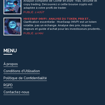
EN 2026
Analyse complète de CoinW en 2026 : frais, sécurité et
copy trading. Découvrez si cette bourse crypto est
adaptée à votre profil de trader.
PUBLIÉ:
2 AOÛT
HIVESWAP (HIVP) : ANALYSE DU TOKEN, PRIX ET
AVERTISSEMENTS POUR 2026
Clarification essentielle : HiveSwap (HIVP) est un token
volatile, pas un échange. Analyse des prix, risques
majeurs et guide d'achat pour les investisseurs prudents
en 2026.
PUBLIÉ:
10 MAI
MENU
À propos
Conditions d'Utilisation
Politique de Confidentialité
RGPD
Contactez-nous