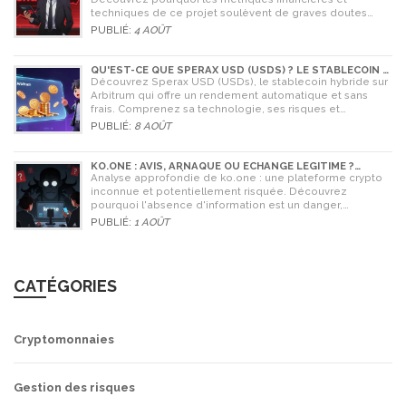
techniques de ce projet soulèvent de graves doutes
quant à sa légitimité en 2026.
PUBLIÉ:
4 AOÛT
QU'EST-CE QUE SPERAX USD (USDS) ? LE STABLECOIN À
RENDEMENT AUTOMATIQUE
Découvrez Sperax USD (USDs), le stablecoin hybride sur
Arbitrum qui offre un rendement automatique et sans
frais. Comprenez sa technologie, ses risques et
comment l'utiliser en 2026.
PUBLIÉ:
8 AOÛT
KO.ONE : AVIS, ARNAQUE OU ÉCHANGE LÉGITIME ?
ANALYSE COMPLÈTE
Analyse approfondie de ko.one : une plateforme crypto
inconnue et potentiellement risquée. Découvrez
pourquoi l'absence d'information est un danger,
comparez avec Coinone et apprenez à vérifier la sécurité
PUBLIÉ:
1 AOÛT
de tout échange.
CATÉGORIES
Cryptomonnaies
Gestion des risques