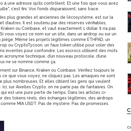
o à une adresse qu’ils contrôlent. Et une fois que vous avez
le", c’est fini. Vos fonds disparaissent, sans trace.
e des plus grandes et anciennes de l’écosystème
, est sur la
 d’autres. Il est soutenu par des réserves vérifiables,
raken ou Coinbase, et vaut exactement 1 dollar. Il n’a pas
 vous voyez ce nom sur un site, dans un airdrop ou sur un
 un piège. Même les projets légitimes comme
ETHPAD
,
un
drop
ou
CryptoTycoon
,
un faux token utilisé pour voler des
ms inventés pour confondre. Les escrocs utilisent des mots
d’un acronyme technique, d’un nouveau protocole, d’une
érieux ne se nomme comme ça.
ment sur Binance, Kraken ou Coinbase. Vérifiez toujours le
s ce que vous voyez, ne cliquez pas. Les arnaques ne sont
e plus nombreuses. Et elles ciblent les gens qui veulent
i, sur Aixelles Crypto, on ne parle pas de fantaisies. On
 qui est une pure perte de temps. Dans les articles ci-
r des tokens réels, des échanges légitimes, des airdrops
es comme MIA USDT. Pas de mystère. Pas de promesses.
C
C