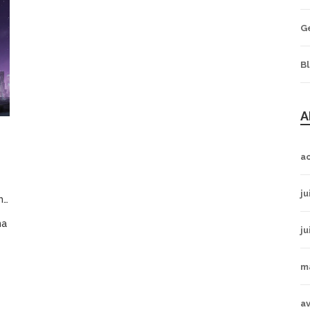
G
B
A
a
ju
25
na
ju
m
av