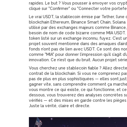
rapides. Le but ? Vous pousser à envoyer vos crypt
cliqué sur "Confirmer" ou "Connecter votre portefeuil
Le vrai
USDT
,
la stablecoin émise par Tether, l’un
blockchain Ethereum, Binance Smart Chain, Solana et
utilisé par des exchanges majeurs comme Binance, K
besoin de nom de code bizarre comme MIA USDT. Si
token listé sur un exchange inconnu, fuyez. C’est
projet souvent mentionné dans des arnaques d’air
fonds
n’ont pas de lien avec USDT. Ce sont des no
comme "MIA" pour donner l’impression qu’il s’agit 
innovation. Ce n’est que du bruit. Aucun projet s
Vous cherchez une stablecoin fiable ? Allez directe
contrat de la blockchain. Si vous ne comprenez pa
pas de plus en plus sophistiquées — elles sont just
gagner vite, sans comprendre comment ça marche. Ic
vous montre ce qui existe, ce qui fonctionne, et ce
dessous, vous trouverez des analyses concrètes su
vérifiés — et des mises en garde contre les pièg
Juste la vérité, claire et directe.