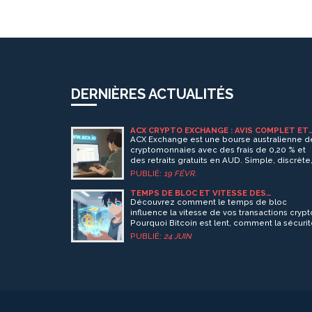
DERNIÈRES ACTUALITÉS
ACX CRYPTO EXCHANGE : AVIS COMPLET ET
ANALYSE EN 2026
ACX Exchange est une bourse australienne d
cryptomonnaies avec des frais de 0,20 % et
des retraits gratuits en AUD. Simple, discrète
mais peu transparente. À éviter si vous
PUBLIÉ:
19 FÉVR.
cherchez des fonctionnalités avancées ou d
dépôts par carte.
TEMPS DE BLOC ET VITESSE DES
TRANSACTIONS : COMMENT ÇA MARCHE ?
Découvrez comment le temps de bloc
influence la vitesse de vos transactions crypt
Pourquoi Bitcoin est lent, comment la sécuri
prime sur la rapidité, et quelles solutions
PUBLIÉ:
24 JUIN
existent pour payer instantanément.