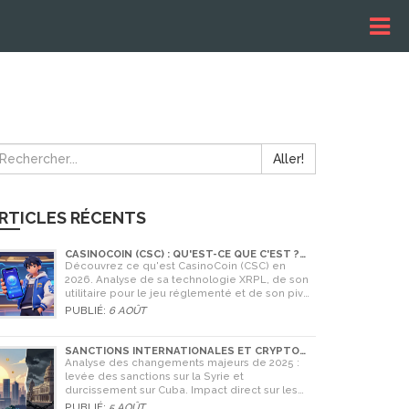
Aller!
RTICLES RÉCENTS
CASINOCOIN (CSC) : QU'EST-CE QUE C'EST ?
GUIDE COMPLET, TOKENOMICS ET AVENIR EN
Découvrez ce qu'est CasinoCoin (CSC) en
2026
2026. Analyse de sa technologie XRPL, de son
utilitaire pour le jeu réglementé et de son pivot
stratégique vers LuckyHash.
PUBLIÉ:
6 AOÛT
SANCTIONS INTERNATIONALES ET CRYPTO
EN SYRIE ET CUBA : L'IMPACT MAJEUR DE 2025
Analyse des changements majeurs de 2025 :
levée des sanctions sur la Syrie et
durcissement sur Cuba. Impact direct sur les
banques, le commerce et l'utilisation des
PUBLIÉ:
5 AOÛT