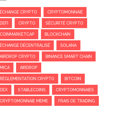
ÉCHANGE CRYPTO
CRYPTOMONNAIE
DEFI
CRYPTO
SÉCURITÉ CRYPTO
COINMARKETCAP
BLOCKCHAIN
ÉCHANGE DÉCENTRALISÉ
SOLANA
AIRDROP CRYPTO
BINANCE SMART CHAIN
MICA
AIRDROP
RÉGLEMENTATION CRYPTO
BITCOIN
DEX
STABLECOINS
CRYPTOMONNAIES
CRYPTOMONNAIE MEME
FRAIS DE TRADING