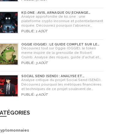
cryptomonnaies comme Bitcoin.
KO.ONE : AVIS, ARNAQUE OU ÉCHANGE
LÉGITIME ? ANALYSE COMPLÈTE
Analyse approfondie de ko.one : une
plateforme crypto inconnue et potentiellement
risquée. Découvrez pourquoi l'absence
d'information est un danger, comparez avec
PUBLIÉ:
1 AOÛT
Coinone et apprenez à vérifier la sécurité de
tout échange.
OGGIE (OGGIE) : LE GUIDE COMPLET SUR LE
TOKEN MEME DE LA GRENOUILLE
Découvrez tout sur Oggie (OGGIE), le token
meme inspiré de la grenouille de Robert
Crumb. Analyse des risques, guide d'achat et
comparaison avec Pepe.
PUBLIÉ:
3 AOÛT
SOCIAL SEND (SEND) : ANALYSE ET
AVERTISSEMENTS CRITIQUES POUR 2026
Analyse critique du projet Social Send (SEND).
Découvrez pourquoi les métriques financières
et techniques de ce projet soulèvent de
graves doutes quant à sa légitimité en 2026.
PUBLIÉ:
4 AOÛT
ATÉGORIES
ryptomonnaies