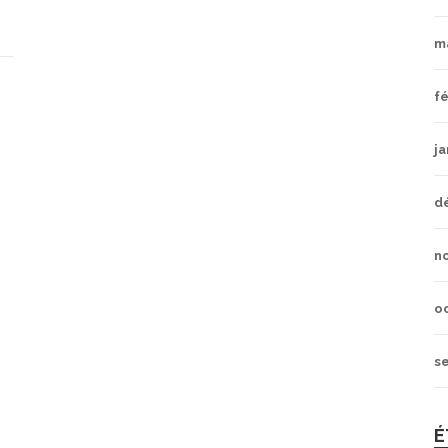
m
fé
ja
d
n
o
s
É