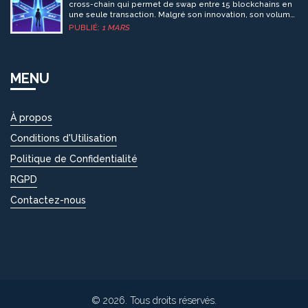
cross-chain qui permet de swap entre 15 blockchains en
une seule transaction. Malgré son innovation, son volume
reste très faible, et sa liquidité limitée sur Avalanche.
PUBLIÉ:
1 MARS
MENU
À propos
Conditions d'Utilisation
Politique de Confidentialité
RGPD
Contactez-nous
© 2026. Tous droits réservés.