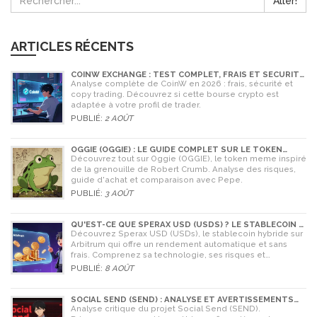
Aller!
ARTICLES RÉCENTS
COINW EXCHANGE : TEST COMPLET, FRAIS ET SÉCURITÉ
EN 2026
Analyse complète de CoinW en 2026 : frais, sécurité et
copy trading. Découvrez si cette bourse crypto est
adaptée à votre profil de trader.
PUBLIÉ:
2 AOÛT
OGGIE (OGGIE) : LE GUIDE COMPLET SUR LE TOKEN
MEME DE LA GRENOUILLE
Découvrez tout sur Oggie (OGGIE), le token meme inspiré
de la grenouille de Robert Crumb. Analyse des risques,
guide d'achat et comparaison avec Pepe.
PUBLIÉ:
3 AOÛT
QU'EST-CE QUE SPERAX USD (USDS) ? LE STABLECOIN À
RENDEMENT AUTOMATIQUE
Découvrez Sperax USD (USDs), le stablecoin hybride sur
Arbitrum qui offre un rendement automatique et sans
frais. Comprenez sa technologie, ses risques et
comment l'utiliser en 2026.
PUBLIÉ:
8 AOÛT
SOCIAL SEND (SEND) : ANALYSE ET AVERTISSEMENTS
CRITIQUES POUR 2026
Analyse critique du projet Social Send (SEND).