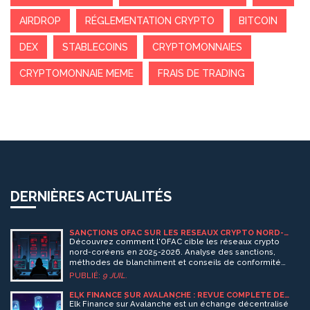
AIRDROP
RÉGLEMENTATION CRYPTO
BITCOIN
DEX
STABLECOINS
CRYPTOMONNAIES
CRYPTOMONNAIE MEME
FRAIS DE TRADING
DERNIÈRES ACTUALITÉS
SANCTIONS OFAC SUR LES RÉSEAUX CRYPTO NORD-
CORÉENS : CE QU'IL FAUT SAVOIR EN 2026
Découvrez comment l'OFAC cible les réseaux crypto
nord-coréens en 2025-2026. Analyse des sanctions,
méthodes de blanchiment et conseils de conformité
pour l'industrie Web3.
PUBLIÉ:
9 JUIL.
ELK FINANCE SUR AVALANCHE : REVUE COMPLÈTE DE
L'ÉCHANGE DÉCENTRALISÉ CROSS-CHAIN
Elk Finance sur Avalanche est un échange décentralisé