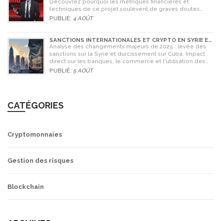
Découvrez pourquoi les métriques financières et
techniques de ce projet soulèvent de graves doutes
quant à sa légitimité en 2026.
PUBLIÉ:
4 AOÛT
SANCTIONS INTERNATIONALES ET CRYPTO EN SYRIE ET
CUBA : L'IMPACT MAJEUR DE 2025
Analyse des changements majeurs de 2025 : levée des
sanctions sur la Syrie et durcissement sur Cuba. Impact
direct sur les banques, le commerce et l'utilisation des
cryptomonnaies comme Bitcoin.
PUBLIÉ:
5 AOÛT
CATÉGORIES
Cryptomonnaies
Gestion des risques
Blockchain