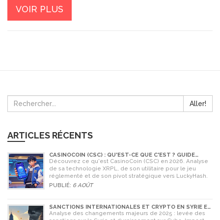
VOIR PLUS
Aller!
ARTICLES RÉCENTS
CASINOCOIN (CSC) : QU'EST-CE QUE C'EST ? GUIDE
COMPLET, TOKENOMICS ET AVENIR EN 2026
Découvrez ce qu'est CasinoCoin (CSC) en 2026. Analyse
de sa technologie XRPL, de son utilitaire pour le jeu
réglementé et de son pivot stratégique vers LuckyHash.
PUBLIÉ:
6 AOÛT
SANCTIONS INTERNATIONALES ET CRYPTO EN SYRIE ET
CUBA : L'IMPACT MAJEUR DE 2025
Analyse des changements majeurs de 2025 : levée des