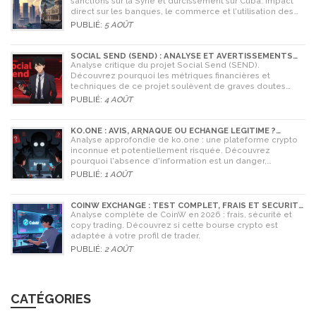
sanctions sur la Syrie et durcissement sur Cuba. Impact
direct sur les banques, le commerce et l'utilisation des
cryptomonnaies comme Bitcoin.
PUBLIÉ:
5 AOÛT
SOCIAL SEND (SEND) : ANALYSE ET AVERTISSEMENTS
CRITIQUES POUR 2026
Analyse critique du projet Social Send (SEND).
Découvrez pourquoi les métriques financières et
techniques de ce projet soulèvent de graves doutes
quant à sa légitimité en 2026.
PUBLIÉ:
4 AOÛT
KO.ONE : AVIS, ARNAQUE OU ÉCHANGE LÉGITIME ?
ANALYSE COMPLÈTE
Analyse approfondie de ko.one : une plateforme crypto
inconnue et potentiellement risquée. Découvrez
pourquoi l'absence d'information est un danger,
comparez avec Coinone et apprenez à vérifier la sécurité
PUBLIÉ:
1 AOÛT
de tout échange.
COINW EXCHANGE : TEST COMPLET, FRAIS ET SÉCURITÉ
EN 2026
Analyse complète de CoinW en 2026 : frais, sécurité et
copy trading. Découvrez si cette bourse crypto est
adaptée à votre profil de trader.
PUBLIÉ:
2 AOÛT
CATÉGORIES