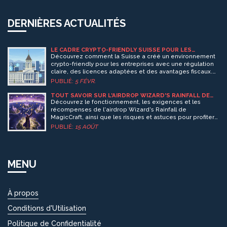
DERNIÈRES ACTUALITÉS
LE CADRE CRYPTO-FRIENDLY SUISSE POUR LES
ENTREPRISES : RÉGLEMENTATION, LICENCES ET
Découvrez comment la Suisse a créé un environnement
AVANTAGES
crypto-friendly pour les entreprises avec une régulation
claire, des licences adaptées et des avantages fiscaux.
FINMA supervise ce cadre, attirant des géants comme
PUBLIÉ:
5 FÉVR.
Ethereum et Solana. Conformité AML stricte et absence
de taxe sur les services numériques.
TOUT SAVOIR SUR L'AIRDROP WIZARD'S RAINFALL DE
MAGICCRAFT (MCRT)
Découvrez le fonctionnement, les exigences et les
récompenses de l'airdrop Wizard's Rainfall de
MagicCraft, ainsi que les risques et astuces pour profiter
du $MCRT et des NFT associés.
PUBLIÉ:
15 AOÛT
MENU
À propos
Conditions d'Utilisation
Politique de Confidentialité