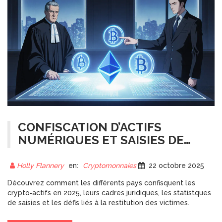
CONFISCATION D’ACTIFS
NUMÉRIQUES ET SAISIES DE
CRYPTOMONNAIES PAR PAYS
EN 2025
Holly Flannery
en:
Cryptomonnaies
22 octobre 2025
Découvrez comment les différents pays confisquent les
crypto‑actifs en 2025, leurs cadres juridiques, les statis­tques
de saisies et les défis liés à la restitution des victimes.