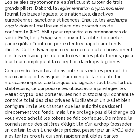
Les
saisies cryptomonnaies
s’articulent autour de trois
grands piliers. D’abord, la
réglementation cryptomonnaies
fournit les bases légales : lois nationales, directives
européennes, sanctions et licences. Ensuite, les
exchange
crypto
doivent mettre en place des procédures de
conformité (KYC, AML) pour répondre aux ordonnances de
saisie. Enfin, les
airdrop
sont souvent la cible d’enquêtes
parce qu’ils offrent une porte d’entrée rapide aux fonds
illicites. Cette dynamique crée un cercle où le durcissement
des lois entraîne plus de contrôles sur les plateformes, qui à
leur tour compliquent la réception d’airdrops légitimes.
Comprendre les interactions entre ces entités permet de
mieux anticiper les risques. Par exemple, la récente loi
mexicaine impose aux banques de signaler tout transfert de
stablecoins, ce qui pousse les utilisateurs à privilégier les
wallet crypto
,
des portefeuilles non‑custodial qui donnent le
contrôle total des clés privées à l’utilisateur
. Un wallet bien
configuré limite les chances que les autorités saisissent
directement vos fonds, mais il ne protège pas si l’échange où
vous avez acheté les tokens se fait confisquer. De même, la
connaissance des critères d’éligibilité d’un airdrop (posséder
un certain token à une date précise, passer par un KYC…) aide
à éviter les projets qui sont rapidement ciblés par les