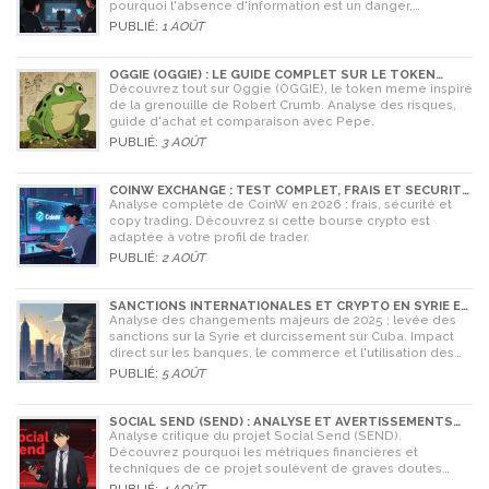
pourquoi l'absence d'information est un danger,
comparez avec Coinone et apprenez à vérifier la sécurité
PUBLIÉ:
1 AOÛT
de tout échange.
OGGIE (OGGIE) : LE GUIDE COMPLET SUR LE TOKEN
MEME DE LA GRENOUILLE
Découvrez tout sur Oggie (OGGIE), le token meme inspiré
de la grenouille de Robert Crumb. Analyse des risques,
guide d'achat et comparaison avec Pepe.
PUBLIÉ:
3 AOÛT
COINW EXCHANGE : TEST COMPLET, FRAIS ET SÉCURITÉ
EN 2026
Analyse complète de CoinW en 2026 : frais, sécurité et
copy trading. Découvrez si cette bourse crypto est
adaptée à votre profil de trader.
PUBLIÉ:
2 AOÛT
SANCTIONS INTERNATIONALES ET CRYPTO EN SYRIE ET
CUBA : L'IMPACT MAJEUR DE 2025
Analyse des changements majeurs de 2025 : levée des
sanctions sur la Syrie et durcissement sur Cuba. Impact
direct sur les banques, le commerce et l'utilisation des
cryptomonnaies comme Bitcoin.
PUBLIÉ:
5 AOÛT
SOCIAL SEND (SEND) : ANALYSE ET AVERTISSEMENTS
CRITIQUES POUR 2026
Analyse critique du projet Social Send (SEND).
Découvrez pourquoi les métriques financières et
techniques de ce projet soulèvent de graves doutes
quant à sa légitimité en 2026.