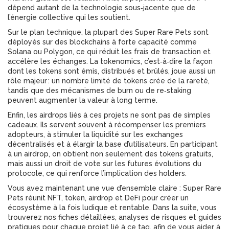
dépend autant de la technologie sous‑jacente que de
l’énergie collective qui les soutient.
Sur le plan technique, la plupart des Super Rare Pets sont
déployés sur des blockchains à forte capacité comme
Solana ou Polygon, ce qui réduit les frais de transaction et
accélère les échanges. La tokenomics, c’est‑à‑dire la façon
dont les tokens sont émis, distribués et brûlés, joue aussi un
rôle majeur : un nombre limité de tokens crée de la rareté,
tandis que des mécanismes de burn ou de re‑staking
peuvent augmenter la valeur à long terme.
Enfin, les airdrops liés à ces projets ne sont pas de simples
cadeaux. Ils servent souvent à récompenser les premiers
adopteurs, à stimuler la liquidité sur les exchanges
décentralisés et à élargir la base d’utilisateurs. En participant
à un airdrop, on obtient non seulement des tokens gratuits,
mais aussi un droit de vote sur les futures évolutions du
protocole, ce qui renforce l’implication des holders.
Vous avez maintenant une vue d’ensemble claire : Super Rare
Pets réunit NFT, token, airdrop et DeFi pour créer un
écosystème à la fois ludique et rentable. Dans la suite, vous
trouverez nos fiches détaillées, analyses de risques et guides
pratiques pour chaque projet lié à ce tag, afin de vous aider à