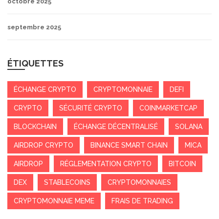
octobre 2025
septembre 2025
ÉTIQUETTES
ÉCHANGE CRYPTO
CRYPTOMONNAIE
DEFI
CRYPTO
SÉCURITÉ CRYPTO
COINMARKETCAP
BLOCKCHAIN
ÉCHANGE DÉCENTRALISÉ
SOLANA
AIRDROP CRYPTO
BINANCE SMART CHAIN
MICA
AIRDROP
RÉGLEMENTATION CRYPTO
BITCOIN
DEX
STABLECOINS
CRYPTOMONNAIES
CRYPTOMONNAIE MEME
FRAIS DE TRADING