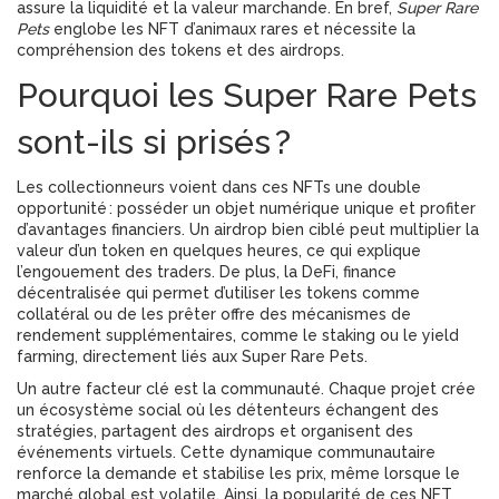
assure la liquidité et la valeur marchande. En bref,
Super Rare
Pets
englobe les NFT d’animaux rares et nécessite la
compréhension des tokens et des airdrops.
Pourquoi les Super Rare Pets
sont-ils si prisés ?
Les collectionneurs voient dans ces NFTs une double
opportunité : posséder un objet numérique unique et profiter
d’avantages financiers. Un airdrop bien ciblé peut multiplier la
valeur d’un token en quelques heures, ce qui explique
l’engouement des traders. De plus, la
DeFi
,
finance
décentralisée qui permet d’utiliser les tokens comme
collatéral ou de les prêter
offre des mécanismes de
rendement supplémentaires, comme le staking ou le yield
farming, directement liés aux Super Rare Pets.
Un autre facteur clé est la communauté. Chaque projet crée
un écosystème social où les détenteurs échangent des
stratégies, partagent des airdrops et organisent des
événements virtuels. Cette dynamique communautaire
renforce la demande et stabilise les prix, même lorsque le
marché global est volatile. Ainsi, la popularité de ces NFT