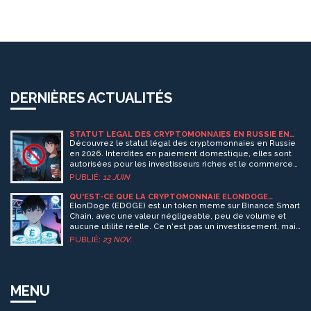
DERNIÈRES ACTUALITÉS
STATUT LÉGAL DES CRYPTOMONNAIES EN RUSSIE EN
2026 : RESTRICTIONS ET RÉGIME EXPÉRIMENTAL
Découvrez le statut légal des cryptomonnaies en Russie
en 2026. Interdites en paiement domestique, elles sont
autorisées pour les investisseurs riches et le commerce
extérieur sous régime expérimental.
PUBLIÉ:
12 JUIN
QU'EST-CE QUE LA CRYPTOMONNAIE ELONDOGE
(EDOGE) ?
ElonDoge (EDOGE) est un token meme sur Binance Smart
Chain, avec une valeur négligeable, peu de volume et
aucune utilité réelle. Ce n'est pas un investissement, mais
un exemple de spéculation extrême dans les
PUBLIÉ:
23 NOV.
cryptomonnaies.
MENU